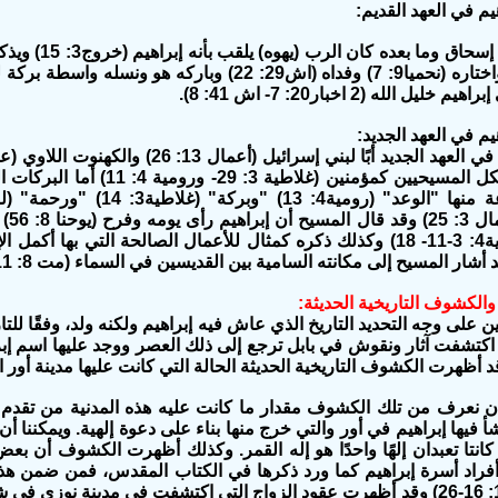
فإنه من زمن إس
(3: 16) وأبًا لكل المسيحيين كمؤ
"وال
م والكشوف التاريخية الحديثة:
ين على وجه التحديد التاريخ الذي عاش فيه إبراهيم ولكنه ولد، وفقًا ل
وقد اكتشفت آثار ونقوش في بابل ترجع إلى ذلك العصر ووجد عليها اسم إب
قد أظهرت الكشوف التاريخية الحديثة الحالة التي كانت عليها مدينة أور ا
 أن نعرف من تلك الكشوف مقدار ما كانت عليه هذه المدنية من تقدم 
نشأ فيها إبراهيم في أور والتي خرج منها بناء على دعوة إلهية. ويمكننا أ
 كانتا تعبدان إلهًا واحدًا هو إله القمر. وكذلك أظهرت الكشوف أن بع
فراد أسرة إبراهيم كما ورد ذكرها في الكتاب المقدس، فمن ضمن هذ
هذه مع تك 11: 16-26) وقد أظهرت عقود الزواج التي اكتشفت في مدينة نوزي