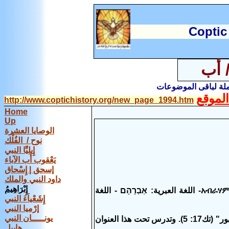
C
optic
إِبْرَاهِيمُ: أبونا إبراهيم / أب
املة لباقى الموضوعات
لموقع
http://www.coptichistory.org/new_page_1994.htm
Home
Up
الوصايا العشرة
نوح / الفُلْك
إِيلِيِّا النبي
يَعْقوب أب الآباء
إسحق | إِسْحاق
داود النبي والملك
إِبْرَاهِيمُ
إِبْرَاهِيمُ ← اللغة الإنجليزية: Abram أو Abraham - اللغة الأمهرية: ኢብራሂም أو አብራሃም- اللغة العبرية: אַבְרָהָם - اللغة
إِشَعْياَءَ النبي
إرْميا النبي
يونـــــان النبي
ومعنى أبرام "الأب الرفيع" أو "الأب المكرّم" ومعنى إبراهيم "ابورهام" أي "أبو جمهور" (تك17: 5). وتدرس تحت هذا العنوان
هابيل