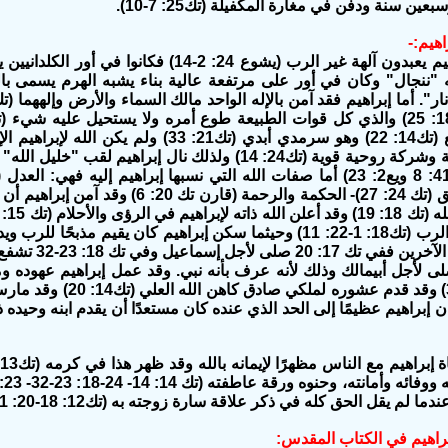
ين سنة ودفن في مغارة المكفيلة (تك25: 7-10).
راهيم:-
كان آباء إبراهيم يعبدون آلهة غير الرب (يشوع 24: 
 "ننجال" وكان في أور على مرتفعة عالية بناء يشبه الهرم يسمى بالل
العلي المرتفع (تك14: 22) وهو سرمدي أبدي (تك1
واللطف والحق (تك 24: 27)- الحكمة والرحم
مان إبراهيم عظيمًا إلى الحد الذي عنده كان مستعدًا أن يقدم ابنه وحي
ما لم يقل الحق كله في ذكر علاقة سارة زوجته به (تك12: 18-20: 11).
 إبراهيم في الكتاب المقدس: