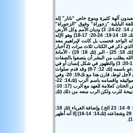
2-14) فكانوا في أور الكلدانيين يعبدون آلهة كثيرة وبنوع خاص "نانار" إله
غة البابلية "زجوراة" وفوق "الزجوراة"
معبد للإله "نانار". أما إبراهيم فقد آمن بالإله الواحد مالك السماء والأرض وإلههما (تك 14: 22-24: 3) وديان الأمم وكل الأرض
(تك 15: 14-18: 25) والذي كل قوات الطبيعة طوع أمره ولا يستحيل عليه شيء (تك 18: 14-19: 24-20: 17-18) وهو الإله
2: 33) ولم يكن الله لإبراهيم الإله الواحد فحسب بل كانت لإبراهيم معه
علاقة شخصية وشركة روحية قوية (تك24: 14) ولذلك نال إبراهيم لقب "خليل الله" الذي ذكر في الكتاب ثلاث مرات (2 أخبار
20: 7 واش 41: 8 ويع2: 23) أما صفات الله التي نسبها إبراهيم إليه فهي: العدل (تك 18: 25) - البر (تك 18: 19) - الأمانة
ة (قارن تك 20: 6) وقد آمن إبراهيم أن الله يطلب من البشر أن يتصفوا بالصفات
الخلقية التي لله (تك 18: 19) وقد أعلن الله ذاته لإبراهيم في الرؤى والأحلام (تك 15: 1-20: 3) والظهور في شكل إنسان أو في
شخص ملاك الرب (تك18: 1-22: 11) وحيثما سكن إبراهيم كان يقيم مذبحًا للرب ويدعو باسمه (تك 12: 7-8) وقد قدم صلوات
تشفعية لأجل الآخرين ففي تك 17: 20 صلى لأجل إسماعيل وفي تك 18: 23-32 تشفع لأجل لوط، قارن هذا مع تك19: 20- وفي
تك 20: 17 صلى لأجل أبيمالك وذلك لأنه عرف بأنه نبي. وقد عمل إبراهيم عهوده ومواثيقه واقسامه باسم الرب (تك14: 22-
21: 23-24: 3) وقد قدم عشوره لملكي صادق كاهن الله العلي (تك14: 20) وقد مارس الختان كعلامة للعهد مع الرب (17: 10-
ده ذبيحة للرب ولكن الرب منعه من ذلك (تك
وقد كانت حياة إبراهيم مع الناس مظهرًا لإيمانه بالله وقد ظهر هذا في كرمه (تك13: 9- 14: 23 الخ.) وإضافة الغرباء (تك 18:
2-8)- وإخلاصه ووفائه وأمانته، وحنوه ورقة عاطفته (تك 14: 14- 24-18: 23-32- 23: 29 وشجاعته (تك14: 14-16) إلا أنه أظهر