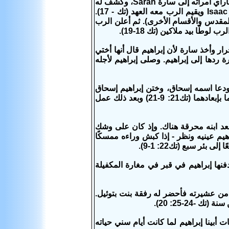
له الرب وغير اسمه من أبرام إلى إبراهيم ووضع له الختان علامة للعهد، وغير اسم ساراي امرأته إلى سارة Sarah، وكشف له
مضمون العهد أن النسل الوارث سيكون من سارة وسيدعى اسمه إسحاق (إسحق) Isaac ويقيم الرب معه العهد (تك - 17).
لمقدس والأقسام الأخرى). ثم أعلن الرب
ًا بيد ملاكين (تك 18-19).
 وأخذ سارة لأن إبراهيم قال أنها أختي
ردها إلى إبراهيم. وصلى إبراهيم لأجله
.ودعا اسمه إسحاق، وختن إبراهيم إسحاق
ابنه (تك21:1-8). وقد ألحت عليه سارة من جهة هاجر وابنها فسمح له الرب فأبعدهما بإبعادهما (تك21: 9-21) وبعد ذلك عمل
صعد ابنه محرقة هناك. وإذ كان على وشك
راهيم عينيه ونظر - إذا كبش وراءه ممسكًا
ئر سبع (تك22: 1-9).
ها إبراهيم في قبر في مغارة المكفيلة
 من عشيرته فأحضر له رفقة بنت بتوئيل.
24-25: 20).
رة أخذ إبراهيم لنفسه زوجة اسمها قطورة Keturah (تك25: 1-5) ومات أبينا إبراهيم لما كانت أيام سني حياته