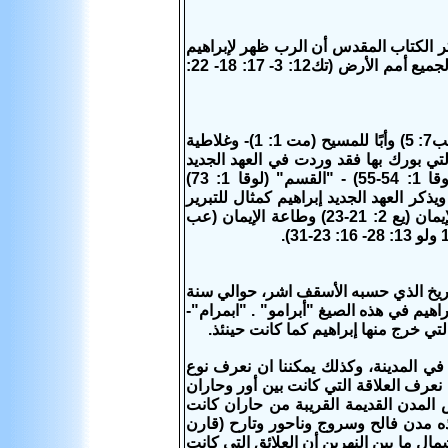
حاق وما بعده كان الرب (يهوه) يلقب بأنه إبراهيم (خروج3: 15) ويذكر الكتاب المقدس أن الرب ظهر لإبراهيم
(خروج6: 3) واختاره (نحميا9: 7) وفداه (اش29: 22) وباركه هو ونسله واسطة بركة لجميع أمم الأرض (تك12: 3- 17: 18- 22:
يدعى إبراهيم في العهد الجديد أبًا لبني إسرائيل (أعمال 13: 26) والكهنوت اللاوي (عب7: 5) وأبًا للمسيح (مت 1: 1)- وغلاطية
منين (غلاطية 3: 29- ورومية 4: 11) أما البركات التي بورك بها فقد وردت في العهد الجديد
بأسماء متنوعة منها "الوعد" (رومية4: 13) "وبركة" (غلاطية3: 14) "ورحمة" (لوقا 1: 54-55) - "القسم" (لوقا 1: 73)
عهد" (أعمال 3: 25) وقد قال المسيح أن إبراهيم رأى يومه وفرح (يوحنا 8: 56) ويذكر العهد الجديد إبراهيم كمثال للتبرير
بالإيمان (رومية4: 3-11- 18) وكذلك ذكره كمثال للأعمال الصالحة التي بها أكمل الإيمان (يع 2: 21-23) وطاعة الإيمان (عب
لتاريخ الذي حسبه الأسقف اشر، حوالي سنة
راهيم في هذه الصيغ "أبرامو" . "ابمرام"-
لتي خرج منها إبراهيم كما كانت حينئذ.
في المدينة، وكذلك يمكننا ان نعرف نوع
ن نعرف العلاقة التي كانت بين أور وحاران
ض المدن القديمة القريبة من حاران كانت
ه مدن فالح وسروج وناحور وتارح (قارن
 في شمال ما بين النهرين أن العلائق التي كانت