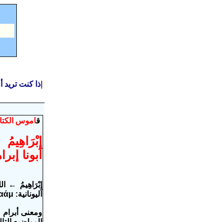
إ
ذا كنت تريد 
ق
اموس الكتاب
إِبْرَاهِيمُ
أبونا إبرا
اليونانية: Aβραάμ - ا
المواضيع التال