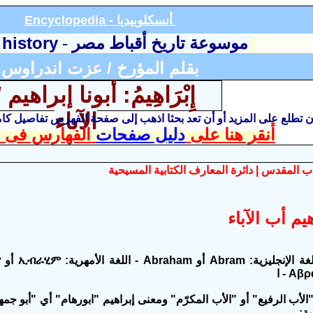
أنسكلوبيديا
Encyclopedia -
 history
موسوعة تاريخ أقباط مصر
-
بقلم المؤرخ / عزت اندراوس
الآباء
أن تطلع على المزيد أو أن تعد بحثا اذهب إلى صفحة الفهرس تفاصيل ك
أنقر هنا على
دليل صفحات
الفهارس فى ا
 المقدس | دائرة المعارف الكتابية المسيحية
هيم أب الآباء
ية: