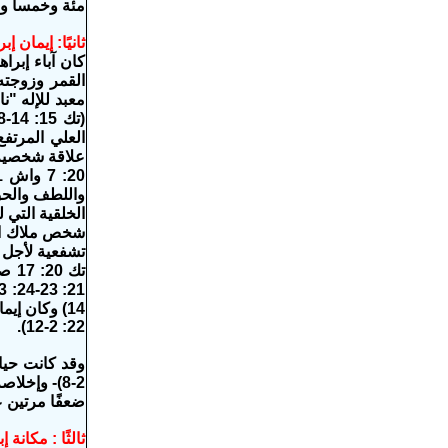
مئة وخمسا وسبع
ثانيًا: إيمان إب
القمر وزوجته
14) وكان إي
22: 2-12).
ضعفًا مرتين عند
ثالثًا : مكانة