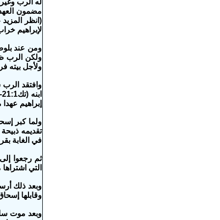
(انظر المزيد
لإبراهيم خراب 
ومن عند بلوط
ولكن الرب ظه
ولأجل بيته فرف
وافتقد الرب 
إبراهيم عهدا‌ مع
ولما كبر إسح
تقديمه ذبيحة 
في الغابة بقرن
ثم رجعوا إلى
التي اشتراها م
وبعد ذلك أرس
وقابلها إسحاق 