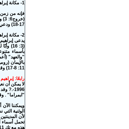
1- مكانة إبراهيم في العهد القديم:
17-18) ودعي إبراهيم خليل الله (2 اخبار20: 7- اش 41: 8).
2- مكانة إبراهيم في العهد الجديد:
11: 8-17) وقد أشار المسيح إلى مكانته السامية بين القديسين في السماء (مت 8: 11 ولو 13: 28- 16: 23-31).
رابعًا: إبراهي
لا يمكن أن نع
1996-.? 
"ابمراما" . و
ويمكننا الآن
الوثنية التي 
لأن المدينتين
تحمل أسماء أ