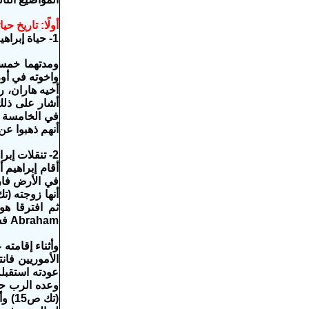
أولًا: تاريخ حيا
1- حياة إبراهيم وهو فيما بين النهرين:
أنهم ذهبوا عن
2- تنقلات إبراهيم في كنعان ومصر:
Abraham فسكن في أرض كنعان ونقل خيامه وأتى وأقام عند بلوطات ممرا وبقي هناك سنوات عديدة (تك13: 12-13-18).
وعده الرب حي