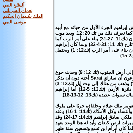
ألِيشَع النبي
نعمان السرياني
الملك سُليمان الحكيم
موسى النبي
ن نسل سام بن نوح وقد عاش إبراهيم الجزء الأول من حياته مع أبيه
واخوته في أور الكلدانيين وقد تزوج من ساراي وكانت أخته بنت أبيه وليست بنت أمه كما نعرف ذلك من تك 20: 12. وبعد موت
أخيه هاران، رحل هو وزوجته وتارح أبوه ولوط ابن أخيه من أور ليذهبوا إلى أرض كنعان (تك11: 27-31) بناء على أمر الرب كما
أشار على ذلك استيفانوس (انظر أعمال7: 2-4) فأتوا وأقاموا في حاران حيث مات تارح (تك 11: 31-4-32) ولما كان إبراهيم
في الخامسة والسبعين من عمره رحل هو وزوجته ولوط من حاران إلى أرض كنعان بناء على أمر الرب (تك12: 1) ويحتمل
أقام إبراهيم أولًا في شكيم (تك 12: 6) ثم ذهب إلى بيت إِيل (تك12: 8) وارتحل منها إلى أرض الجنوب (تك 12: 9) وحدث جوع
في الأرض فارتحل من هناك إلى مصر (تك12: 10) وهناك، خوفًا على حياته، ذكر لفرعون أن ساراي Sarai أخته دون أن يذكر
أنها زوجته (تك12: 11-20) ثم من هناك عاد إلى أرض الجنوب في فلسطين (تك13: 1) وذهب من هناك إلى بيت إِيل (تك13: 3)
ثم افترقا هو ولوط بسبب كثرة أملاكهما. فاختار لوط Lot أن يذهب إلى أرض دائرة الأردن (تك13: 5-12) أما إبراهيم
را عمل عهدًا مع ملوك الأموريين (تك14:13). وشن كدرلعومر ملك عيلام وحلفاؤه حربًا على ملوك
الأموريين فانتصر عليهم وسبى لوطًا وأملاكه، ولكن إبراهيم كسرهم واسترجع لوطًا والنساء وكل الأملاك (تك14: 1-16) وعند
عودته استقبله ملكي صادق ملك شاليم، فأعطاه إبراهيم عشرًا من كل شيء وبارك ملكي صادق إبراهيم (تك14: 17-24) وقد
راث ارض كنعان وأيد له هذا الوعد بعهد
 وأخذ إبراهيم هاجر جاريته المصرية زوجة فولدت له إسماعيل (تك 16) ولما كان أبرام ابن تسع وتسعين سنة ظهر