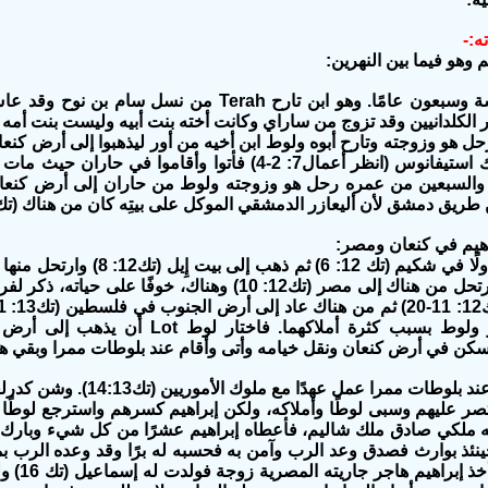
ته:-
ومدتهما خمسة وسبعون عامًا. وهو ابن تارح Terah م
 طريق دمشق لأن أليعازر الدمشقي الموكل على بيتِه كان من هناك (تك15:2).
وأثناء إقامته عند بلوطات مم
نئذ بوارث فصدق وعد الرب وآمن به فحسبه له برًا وقد وعده الرب بمي
(تك ص15)