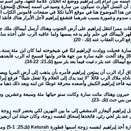
 عن هذا الموضوع هنا في موقع الأنبا تكلا في صفحات قاموس الكتاب ا
سدوم وعمورة بسبب شرهما فتشفع إبراهيم لأجل الأبرار هناك فأنقذ الرب لوط
ات ممرا انتقل إبراهيم على أرض الجنوب وهناك أرسل أبيمالك ملك جرار
ر لأبيمالك في حلم ولم يدعه يمسها ولما عاقبه الرب على أخذه سارة 
ع الرب العقاب عنه (تك - 20).
سارة فحبلت وولدت لإبراهيم ابنًا في شيخوخته لما كان ابن مئة سنة
 أبيمالك عند بئر دعيت فيما بعد بئر سبع (تك21: 22-34).
اق أراد الرب أن يمتحن إبراهيم فأمره بأن يذهب إلى أرض المريا وي
ناداه ملاك الرب قائلًا "لا تمد يدك إلى الغلام ولا تفعل شيئًا" فرفع إب
يه فأخذ إبراهيم الكبش وأصعده محرقة عوضًا عن ابنه وبعد ذلك ذهبا معًا إلى ب
 حبرون وهناك ماتت سارة وكانت سنو حياتها مئة وسبعة وعشرين ودفن
ن بني حث (تك -23).
ل إبراهيم أليعازر الدمشقي إلى ما بين النهرين لكي يحضر لابنه زوجة
عند بئر لحي رئي، فاتخذها إسحاق لنفسه زوجة، وكان حينئذ ابن أربعين سنة (تك -
وبعد موت سا