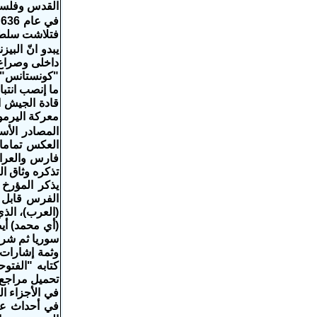
القدس وفلسطي
ف
فتلاشت سلطة 
يبدو انّ الب
ما إنصب انتب
قادة الجيش ا
معركة اليرمو
العكس تماما 
فارس والعراق
تذكره وثاق ال
الفرس قابل ا
(العرب)، الذ
(أي محمد) أي
سوريا ثم شرع
وثمة إشارات ق
كتابه "الفتو
تحميل مراجع غ
في الأجزاء ال