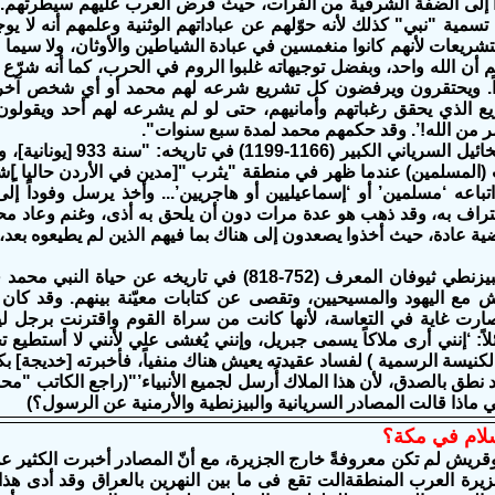
 إلى الضفة الشرقية من الفرات، حيث فرض العرب عليهم سيطرتهم. 
تسمية "نبي" كذلك لأنه حوّلهم عن عباداتهم الوثنية وعلمهم أنه لا يوج
ريعات لأنهم كانوا منغمسين في عبادة الشياطين والأوثان، ولا سيما عبا
هم أن الله واحد، وبفضل توجيهاته غلبوا الروم في الحرب، كما أنه شرّع
ً. ويحتقرون ويرفضون كل تشريع شرعه لهم محمد أو أي شخص آخر يتقي
يع الذي يحقق رغباتهم وأمانيهم، حتى لو لم يشرعه لهم أحد ويقولو
مر من الله!’. وقد حكمهم محمد لمدة سبع سنوات".
(المسلمين) عندما ظهر في منطقة "يثرب "[مدين في الأردن حاليا ]
اتباعه ‘مسلمين’ أو ‘إسماعيليين أو هاجريين’... وأخذ يرسل وفودا
تراف به، وقد ذهب هو عدة مرات دون أن يلحق به أذى، وغنم وعاد محملا
 عادة، حيث أخذوا يصعدون إلى هناك بما فيهم الذين لم يطيعوه بعد، وين
امّأ المؤرخ البيزنطي ثيوفان المعرف (752-818) في تا
مع اليهود والمسيحيين، وتقصى عن كتابات معيّنة بينهم. وقد كان 
ارت غاية في التعاسة، لأنها كانت من سراة القوم واقترنت برجل 
لاً: ‘إنني أرى ملاكاً يسمى جبريل، وإنني يُغشى علي لأنني لا أستطيع
كنيسة الرسمية ) لفساد عقيدته يعيش هناك منفياً، فأخبرته [خديجة] بك
د نطق بالصدق، لأن هذا الملاك أُرسل لجميع الأنبياء’"(راجع الكاتب "مح
 ماذا قالت المصادر السريانية والبيزنطية والأرمنية عن الرسول؟)
سلام في مكة؟
وقريش لم تكن معروفةً خارج الجزيرة، مع أنّ المصادر أخبرت الكثير عن
رة العرب المنطقةالت تقع فى ما بين النهرين بالعراق وقد أدى هذا ا