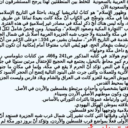
 العربية بالسعودية للخلط بين المنطقتين لهذا يرجح المستشرقون أن
لسعودية الآن
 وظهور الإسلام” هو كتابٌ لباتريشيا كرونة، باحثةٌ في التاريخ الإسلا
شأ في مكَّة، وتوضّح في الكتاب أنّ مكَّة كانت بعيدةً تمامًا عن طري
 وأنه ليس هناك أيّ ذكرٍ لمكَّة في مصادر غير إسلاميةٍ في هذه الفترة.
 “التجارة المكية وصعود الإسلام”، ويكيبيديا. ومن فحصٌ شاملٌ لكلّ الأ
 في مكَّة والمدينة ولا جنوب شبه الجزيرة العربية أصلًا بل في شمال الج
ومن كتاب “مقدمة في التاريخ الآخر”، سليم
رتبطت بشعائر الحج، فهو يُبقي الباب مفتوحًا أمام إمكانية أن تكون ال
ع داخل مكَّة وحولها».
ينقل المؤرخ توم هولاند في كتابه المذكور 
 كبيرٍ محاطٍ بالنخيل، يجتمع فيه الحجيج للاحتفال مرتين سنويًا في جوّ
ورة في النص تؤكد أنّ الحرم لا يقع في مكَّة، وإنما في مكانٍ ما جن
لأثرية وللعملات والتى جرت على البنود التالية إتضح أن الحجر الأسود 
يوش العربية للغزو كانت فى العراق والشام وبلاد فارس وليست الجزيرة
لأولى وقبلاتها التي كانت تشير إلى شمال غرب شبه الجزيرة فسنجد أنّ 
الأولى فعلًا بمواضع قرب فلسطين والأردن، وتؤكد أنّ بروز دور مكَّة لم يأتِ