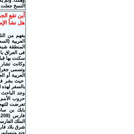
وهكذا. ولم ي
النسخ جعلت ال
أين تقع الجز
هل نشأ الإس
يفهم من التا
العربية (الس
المنطقة شبه ا
فى العراق با
سكنت بها قبائ
وكانت تشار إ
وتسمى جغرافي
العربية أو ال
حيث بشر فيه
بالسفر لهذه 
وجد الباحث 
حروب الأمم ال
تعرضت للتهج
شرق بلاد فار
جند ونيسابور