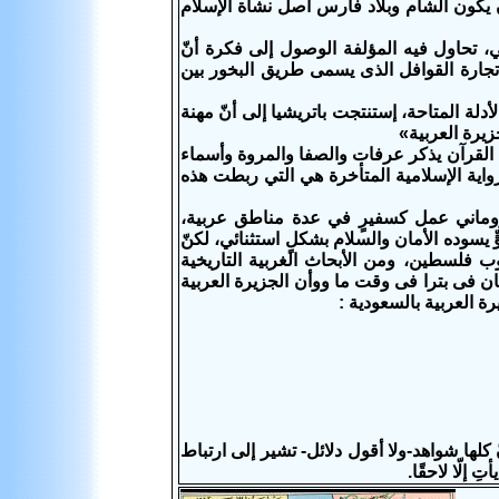
 يكون الشام وبلاد فارس أصل نشأة الإسلام
مي، تحاول فيه المؤلفة الوصول إلى فكرة أنّ
ق تجارة القوافل الذى يسمى طريق البخور بين
دلة المتاحة، إستنتجت باتريشيا إلى أنّ مهنة
زيرة العربية»
ان بشير، ص 104.: «وعلى الرّغم من أنّ القرآن يذكر عرفات والصفا والمروة وأسماء
رواية الإسلامية المتأخرة هي التي ربطت هذه
ص241 و466، من كتابات دبلوماسي روماني عمل كسفيرٍ في عدة مناطق عربية،
ٍ يسوده الأمان والسلام بشكلٍ استثنائي، لكنّ
وب فلسطين، ومن الأبحاث الغربية التاريخية
كان فى بترا فى وقت ما ووأن الجزيرة العربية
 العربية بالسعودية :
كلها شواهد-ولا أقول دلائل- تشير إلى ارتباط
 إلّا لاحقًا.