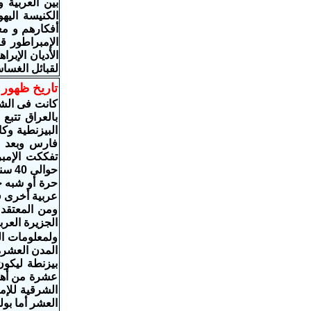
بين العربية و
الكنيسة اليه
الإمبراطور ق
الأديان الإبر
لقبائل الغساس
تاريخ ظهور 
كانت فى الشا
بالعراق تتبع
البيزنطية وك
تفككت الإمب
حوال
حرة أو شبه ح
عربية أخرى ف
ومن المعتقد 
الجزيرة العربي
ولمعلومات ال
المدن العشرة
عشرة من أهم 
الشرقية للإمب
العشر أما بو