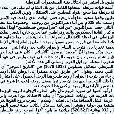
ن، بل استمر في احتلال بقية المستعمرات البيزنطية
ي عام 636 أتمت قوات بيزنطة انسحابها الكامل من بلاد الشام. لم تبقى في ا
بيزنطة مما شجع القواد المحليين على الاستقلال وتولي الحكم.
يزنطيين وقعوا ضحية مفاجأة تاريخية ففى الوقت الذى وقعت فيه الإمب
داخلى وصراع نشب عام 638م بين أبناء هيراكليوس من زوجتيه ، و
اه كبار القادة العسكريين والبيروقراطيين عما يجري خارج القصر الملك
لبيزنطي. في لحظة الأنشغال بالصراعات الداخلية هذه ، مما شغلهم عن
ك الحاسمة التي قررت مصير سوريا ومهدت الطريق امام إحتلال الإسل
حيث يذكر بعضها انَّ "محمد" ،رسول "ألأسلام " كان على قيد الحي
 والشام ومصر ، وان حروب الردة حدثت في عهده وليس في عهد أبو ب
شعوب المحتلة من قبل العرب وسناتي الى هذه الأدلة ).
يذكر المؤرخ البيزنطي ميخائيل بسيلوس (1018-
لنبي محمد، ويقول: "في طريق عودته مظفراً إلى الوطن قابل الإمبر
ي جاء من يثرب ( العراق؟). وقد طلب هذا الرجل الحصول على امتياز 
ضاً ذلك الشخص الذي بعد أن صار ثرياً بفضل زوجته [خديجة] شرع في تضل
 بتدمير الأراضي الرومية. ويكفي هذا الحديث عنه".
رآنية أهمها في سورة الروم تدلّ على النظرة الإيجابية للروم البيزنط
حات العربية في روايات المغلوبين" أن بداية الاحتكاك بين العرب والر
ربية’ فشل الصداقة هذه إلى تغذيه "الإسلام " للعرب بروح الفتح(الغزو
متبقية من حولية زيقونين السريانية ..... يذكر الكاتب حملة تنصير اليهو
في أحداث عام 932 يونانية [620/621] ميلادية ما يلي: "غزا