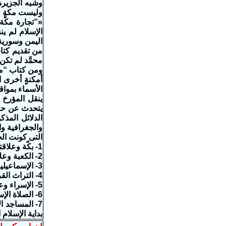
وشبه الجزيرة
وليست مكة وا
«”تجارة مكَّة
الإسلام لم ين
اليمن وسورية،
من تقديم كتاب
محمَّد لم تكن
أمكنةٍ أخرى ا
الأسماء بمواق
يتحدث عن حرمٍ
الدلائل المذك
والجغرافية وا
التى كونت الج
1- بكّة وعلاقتها بمحيط القدس.
2- الكعبة وعلاقتها بشخصياتٍ وأحداثٍ مرتبطةٍ بفلسطين والأردن في الأصل.
3- الإسماعيليون وكون موطنهم الأصلي الأردن وسيناء.
4- التراث القرآني وارتباطه عمومًا بالتراث التوراتي بالأساس.
5- الإسراء وعلاقته بموطن الهيكل اليهودي.
6- الصلاة الإسلامية وتوجهها أولًا نحو فلسطين.
7- المساجد ا
بداية الإسلام 