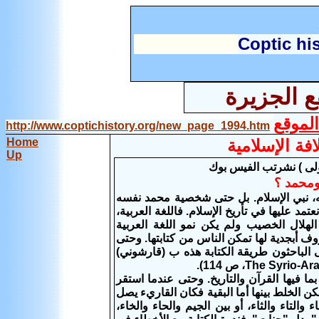
C
optic hi
ع الجزيرة
لموقع
http://www.coptichistory.org/new_page_1994.htm
فة الإسلامية
Home
Up
أولى ) نشرتب الفيس بوك
 ومحمد ؟
ه، نبي الإسلام. بل حتى شخصية محمد نفسه
 عليها في تأريخ الإسلام. فاللغة العربية،
لهلال الخصيب ولم يكن نمو اللغة العربية
وف أبجدية لها تمكن الناس من كتابتها. وحتى
مى الباحثون طريقة الكتابة هذه ب (قارشوني)
ما فيها القرآن والتاريخ. وحتى عندما استقر
 الخلط بينها أما البقية فكان القاريء يصل
التاء والثاء، أو بين الجيم والحاء والخاء،