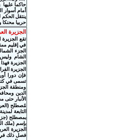
حاكما عليها 
ينتقل الحكم 
حربيا محنكا
الجزيرة العر
تقع الجزيرة 
في إقليم مم
الجزء الشمال
الشام وليس 
الجزيرة فهذا 
تسمى في كتب 
ومنطقة الجزي
الدين ومحاف
الأنبار حتى م
مُصطلح (العر
التابعة لمدين
بمصطلح (جزير
الجزيرة العر