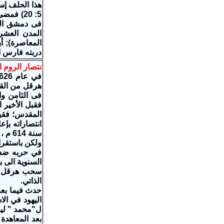
5: 20) 
المعاصرة); أب
دربته فارس ا
نتصار الروم ا
المقدس؛ فقبل
سنة 614 م ، للراهب أنطيوخس استراتيجوس) .
ولكن باستقرا
في حربه ضد ا
السنوية الى ب
سحب هرقل جي
الذاتي.
حدث فيما بعد
اليهود في ال
ل"محمد " ليف
بعد المعاهدة