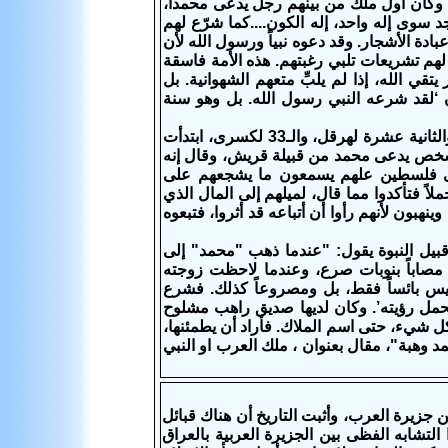
وكان أول ملك من بينهم رجل يدعى محمداً،
د سوى إله واحد، إله الكون....كما شرّع لهم
دة الأشجار. وقد دعوه نبياً ورسول الله لأن
 لهم تشريعات تلبي رغبتهم. هذه الأمة فاسقة
 الله، إذا لم يلبِّ متعهم الشهوانية. بل
ن ‘لقد شرعه النبي رسول الله. بل وهو سنة
ويذكر مار ميخائيل السرياني الكبير (1166-1199) في تاريخه: "سنة 933 [يونانية]، والثانية عشرة لهرقل، والـ33 لكسرى، ابتدأت
ٍشخص يدعى محمد من قبيلة قريش، وقال إنه
ً إلى فلسطين علهم يسمعون ما يشجعهم على
ً فتأكدوا مما قال، لميلهم إلى المال الذي
هبون لأنهم رأوا أن أتباعه قد أثروا، فتبعوه
ريخه عن حياة النبي محمد قبيل النبوة يقول: "عندما ذهب "محمد" إلى
مصاباً بنوبات صرع، وعندما لاحظت زوجته
ليس بائساً فقط، بل ومصروعاً كذلك. فشرع
 تحمل رؤيته’. وكان لديها صديق راهب مشلوح
ل شيء، حتى اسم الملاك. فأراد أن يطمئنها،
مد وهبة"، مقال بعنوان ، ملك العرب او النبي
 جزيرة العرب، وأثبت التاريخ أن هناك قبائل
لتشابه الفظى بين الجزيرة العربية بالعراق