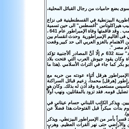
لبلاد سوى بضع حاميات من رجال القبائل المحلية،
راطورية البيزنطية في القسطنطينية فى نزاع
خصوصا منذ تنصيب هيراكلوناس "أغسطس" الى حين تسمية
"كونستانس" الثاني حفيد "هيراكليوس "من ابنه "هيراكليوس قسطنطين" لهذا المنصب . وقد فاقمتها وفاة الإمبراطور عام 641 ،
ي فى أقاليم الإمبراطورية وحدث انقسام بين
 الاهتمام بالغزو العربي الى حد كبير.وقعت
ام مصر ".
المصادر الأسلامية تخبرنا بأن فتوحات الشام والعراق كانت بعد وفاة النبي "محمد" سنة 632 م إلّا أنَّ المصادر ألأجنبية تؤكد
اة وكان يقود جيوش العرب التي فتحت بلاد
كر كما جاء في التراث الأسلامي .(هذا ما
1078) في "التاريخ الموجز" أن الإمبراطور هرقل أثناء عودته من حربه مع
اطور [هرقل] محمداً، زعيم قبائل السراكنة
لتأسيس مستعمرة وقد أذن له بذلك. وكان هو
يل قومه. فقد تزود بالمقاتلين، ونهب أولاً
يين. ويذكر الكاتب اللبناني حسام عيتاني في
وم بدأت مبكراً قبل الفتوحات.هذا فضلاً عن
).
د قسراً بأمر من الإمبراطور البيزنطي، ويذكر
 العرب أرض فلسطين والأراضي حتى نهر الفرات العظيم. وهرب