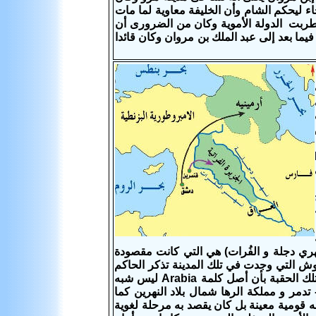
ء ليحكم الشام وأن الخليفة معاوية لما مات
قسطنطينية أثناء الحصار الأخير للجيش العربى للمدينة سنة 678م إضطربت الدولة الأموية وكان من الضرورى أن
 بعد إلى عبد الملك بن مروان وكان قائدا
Ml
ي
 نهري دجلة و الفُرات) هي التي كانت مقصودة
قوش التي وجدت في تلك المدينة تذكر الحاكم
بإسم (ملك الحضر و جميع العرب) و هذا ما تؤكده شهادات المؤرخين الرومان في تلك الحقبة بأن أصل كلمة Arabia ليس شبه
دمر و مملكة الرها شمال بلاد النهرين كما
 هو إصطلاح لم يقصد به قومية معينة بل كان يقصد به مرحلة لغوية