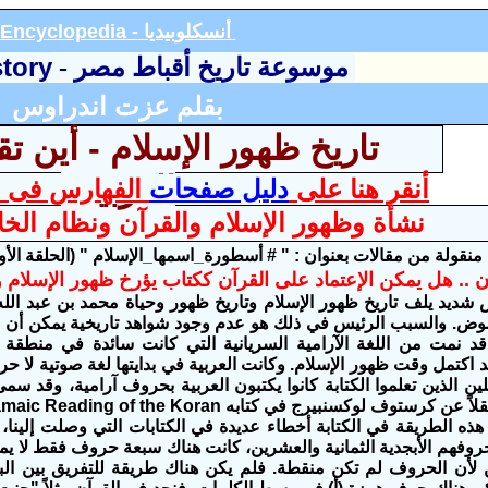
أنسكلوبيديا
Encyclopedia -
story
موسوعة تاريخ أقباط مصر -
بقلم عزت اندراوس
تاريخ ظهور الإسلام - أين تق
العربية؟
أنقر هنا على
دليل صفحات
الفهارس فى ا
نشأة وظهور الإسلام والقرآن ونظام الخلا
ة منقولة من مقالات بعنوان : " # أسطورة_اسمها_الإسلام " (الحلقة ال
آن .. هل يمكن الإعتماد على القرآن ككتاب يؤرخ ظهور الإسلام
شديد يلف تاريخ ظهور الإسلام وتاريخ ظهور وحياة محمد بن عبد الل
موض. والسبب الرئيس في ذلك هو عدم وجود شواهد تاريخية يمكن أن نعتمد
قد نمت من اللغة الآرامية السريانية التي كانت سائدة في منطقة ا
 اكتمل وقت ظهور الإسلام. وكانت العربية في بدايتها لغة صوتية لا حر
لين الذين تعلموا الكتابة كانوا يكتبون العربية بحروف آرامية، وقد س
ذه الطريقة في الكتابة أخطاء عديدة في الكتابات التي وصلت إلينا، ب
وفهم الأبجدية الثمانية والعشرين، كانت هناك سبعة حروف فقط لا يمكن
ن لأن الحروف لم تكن منقطة. فلم يكن هناك طريقة للتفريق بين الباء و