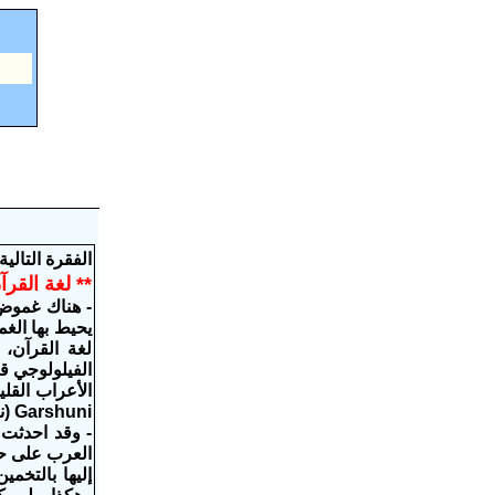
الفقرة التالي
** لغة القر
- هناك غموض 
يحيط بها الغ
لغة القرآن، 
الفيلولوجي قد
الأعراب القلي
Garshuni (نقلاً عن كرستوف لوكسنبيرج في كتابه The Syrio-Aramaic Reading of the Koran، ص 114).
- وقد احدثت ه
العرب على حر
إليها بالتخمي