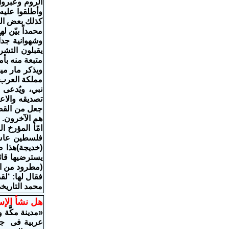
الروم وعبروا
وأطلقوا عليه 
كذلك بعض التش
محمداً بيّن ل
وشهوانية جدا
يقبلون التشر
متبعة منه بأ
مملكة العرب 
نبي، ويُدعى 
تصديقه والاع
جعل من القضية
هم الآخرون.
فلسطين عاش 
(خديجة)هذا ص
يسترضيها قائ
(مطرود من ال
فقال لها: ‘لق
محمد التاريخي
هل نشأ الإ
«مدينة مكَّة 
عربية فى جزي