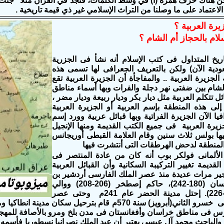
كن هناك حرف همزة (أ) في وسط الكلمات، فنجد في القرآن مثلاً "جنت"
اعتماد على ما وصلنا من التراث الإسلامي غير ذي قيمة تاريخية .
يرة العربية ؟
لام بالحجاز أم الشام ؟
ريخ المتداول فى كتب الإسلام أنه نشأ فى الجزرية
عودية الآن) ولكن بالتعريف الجعرافى لها تسمى هذه
لجزيرة العربية .. والمفاجأة أن الجزيرة العربية تقع
لشام بين ضفتى نهر دجلة والفرات وبها أسماء مناطق
ل تتكلم العربية مثل ديار بكر وديار ربيعة وديار مضر ،
لى هذه المنطقة بإسم العربية أو الجزيرة العربية
ا الآن الجزيرة الفراتية وبها قبائل عربية وورد إسم
جزيرة العربية فى جميع الكتب القديمة ومنها الإنجيل
ا بولس ثلاث سنين وقام العلامة القبطى أوريجانس
المنطقة لدحض الهرطقات التى أنتشرت فيها
الألمانى فولكر بوب أنه كان من عادة المنتصر فى
قديمة تغيير التركيبة السكانية وأن القبائل العربية
ير مرات عديدة منذ عصر الملك الفارسى أردشير بن
بابك بن ساسان (180-242)، حاكم إصطخر (206-208) ووالي
فارس (208-226). إحتل مدينة الحضر عام 241م وحتى عصر
الملك الفارسى خسرو الثاني(أبرويز) سنة 570م قام بترحي
س فى مناطق خراسان وأفغانستان فى مدن بلخ ومرو بالأصافة للمهجري
 والباحث محمد آل عيسى يعتبر أن عبد الملك نصرانيا نسطوريا فأسمه 