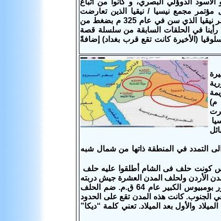
 الأسود الدوؤلي البصري، و كانوا من أتباع
ل مؤتمر مجمع نيسيا / نيقيا الذين تعارضت
أفكارهم و معتقداتهم و تعاليمهم مع قرارات قانون الإيمان المسيحي التثليثي لمؤتمر نيقيا الذي سن في عام 325 م بضغط من
ا رأينا في الحلقات السابقة من سلسلة قصة
سلوقيا (الأخيرة كانت تقع قرب بغداد) إضافةً
يرة
رية
يمة
فارس وبعد هزيمة الأمبراطور الساساني خسروا برويز (خسروا الثاني 590-628 م)
رت
سيا
ائل
الى التمدد في المنطقة ذاتها من شمال شبه
فارس كونت حلف فى الشام أطلقوا عليه حلف
ومدن الأردن ولحلف المدن العشرة جيش دربته
بيزنطة ليكون حائط صد ضد الغزوات الفارسية هو تحالف روماني أنشأه الإمبراطور بومبيوس الكبير عام 64 ق.م. ضم الحلف
 الجنوب. كانت هذه المدن تقع على الحدود
يلاد والأول بعد الميلاد. تعني كلمة “ديكا”