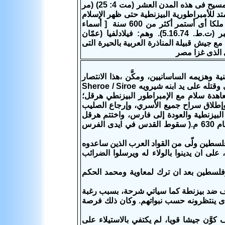
هذا الحلف إستمر قائما منذ عصر المسيح فى عصر الإمبراطورية الرومانية وبشر المسيح فى هذه المدن العشر (مت 4: 25) (مر
متد للأمبراطورية البيزنطية حتى ظهر الإسلام
فى دمشق الذى حكمها الخليفة الأموى معاوية الذى نصب نفسه على تلة الجلجثة ملكا أى أستمر أكثر من 600 سنة [ أسماء
المدن العشر التقليدية المكونة للديكاپولس تأتي من المؤرخ الروماني پلني الأكبر (ت.ط. 5.16.74). وهم: فيلادلفيا (عمّان
ع جيش قبيلة المناذرة العربية بالحيرة التى
 الذى غزا مصر
ية وهزيمه الساسانيين، ومكَّن ،هذا الانتصار
هرقل من القيام بهجومه المضاد ضدهم ، والذي انتهي بخلع الإمبراطور كسرى الثاني وقتله على يد ابنه شيرويه Sheroe / Siroe
راطور شيرويه عقد معاهدة سلام مع الإمبراطور البيزنطي هرقل؛
لأخير السلام بشروط، وهي: إعادة الحدود إلى ما كانت عليه فى عام 591، وإطلاق سراح جميع الأسري، وإرجاع الصليب
البيزنطية والعودة إلى فارس، واختتم هرقل
انتصاراته بإعادة الصليب المقدس إلى القدس في الحادي والعشرون من مارس عام 630 م.( سقوط القدس في ايدى الفرس
لسطين ولّى من القواد العرب الذين ساعدوه
ى ان يدينوا بالولاء له ويرسلوا الضرائب
سطين بعد ان ترك لمعاوية ومحمد الحكم
لاف ضد بيزنطة كما سياتي شرحة، بسبب رغبة
لذى ينتظرونه حسب نبواتهم. وكان ذلك فرصة
كوَّن جيشا قويا، لم يكتفي بالاستيلاء على