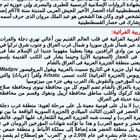
بشهادة الروايات الإسلامية الرسمية للطبرى والبصرى وإبن جوزية ثم جا
أمام أسوار ال
لشخص قوى وكان هذا الشخص هو عبد الملك مروان الذى حرف أسمه فيما
 وشارك فى حصار القسطنطينية
بية الفراتية:
العربية الفراتية في قلب العالم القديم بين أعالي نهري دجلة والفرات
تد عبر شمال شرق سوريا و شمال غرب العراق و جنوب شرق تركيا في
ي من وادي الرافدين. وهذا يعطينا مفهوما جديدا ان الإسلام نشأ فى
فى الحجاز (السعودية الآن) وحينما يشار فى الكتب القديمة بإسم
يعنى منطقة الجزيرة العربية فى العراق بالشام
الجزيرة الفراتية اول جزيرة في التاريخ سميت بالعربية ويقول البروفيسور adjov
فإن دورا أوروبوس (الجزيرة الفراتية) كانت تسمى Arbatu وتُقرأ (عرباتُ) والت
المؤرخين والنقوش بلاد العرب وهي جزء من ميزتومبيا
رة بالعراق بالشام تضم اليوم كل من محافظة نينوى ومحافظة صلاح
ظة كركوك وأغلب مناطق محافظة أربيل ودهوك وقسم من محافظة
دينة حديثة في العراق.
ب) لا يدل على قومية معينة بل على مرحلة لغوية: منطقة غرب دجلة
ة الحضر في القرن الثالث الميلادي (الجزيرة السورية الواقعة ما بين
ة العرب) و ليست شبه الجزيرة العربية المُتعارف عليها اليوم، فالن
بية بل منطقة الحضر هذه إضافةً إلى مملكة الأنباط و منطقة حمص - ت
فصل ذلك في بحث قام بنشره في عام 2,006 م، و "العرب"