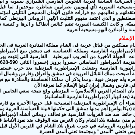
 السريانية السابقة لعربية النحويين الفارسي الشيرازي سيبويه و أبو
و-مسيحية السورية (أي إيبونيين نصرانيين نساطرة موحدين). لما قب
سطنطين و الذي اعتمد مفهوم التثليث الإلهي الروماني البيزنطي كم
اهيميّة، و كانت الكنيسة السورية تضم كنائس أنطاكيا و الرها و كنيسة 
نة و المناذرة اليهو-مسيحية العربية
الإسلام
م مملكتبن من قبائل عربية فى الشام مملكة المناذرة العربية فى الح
 الإمبراطورية الفارسية ومملكة الغساسنة فى دمشق تتبع الأمبراطو
انت الجولة الأخيرة من الحروب البيزنطية – الفارسية التي إنتهت بهز
راطورية الفارسية وضعفت الإمبراطورية البيزنطية بعد حرب غستم
ى 40 سنة أصبحت مملك القبائل العربيةة فى دمشق والعراق وفارس وشمال ا
ره وله جيوش قوية . ومما يذكر أن مملكة الغساسنة والمناذرة مع قب
ى فارس وشمال إيران كونوا الإسلام كما نعرفة الآن
بأن الصدام العربي (ألأسلامي) – البيزنطي وقع نتيجة سعي الجانبين 
ة (بعد انهيار الإمبراطورية الفارسية الساسانية)..
فراء أن الإمبراطورية البيزنطية المسيحية قبل حربها الأخيرة مع 
 (ديكا بولس) أهم مدنها دمشق التى حكمتها قبيلة الغساسنة العربية 
مدن منطقة بلاد الشام وكان الغرض منه الوقوف ضد نفوذ الأنباط في
راطورية الرومانية في جنوب شرق بلاد الشام في القرنين الأول قبل الم
ليس فتعني “المدن” ومجتمعة تعني المدن العشرة.