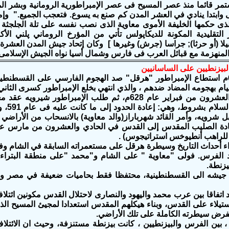
فمضى وابتدا ينادي في العشر المدن كم صنع به يسوع. فتعجب الجميع." وإ
يلا (أو حرثا); جراسا (جرش) وغيرها ] وكان إتحاد جيش المدن العشرة م
لمنهزمة مع قبائل العرب فى فارس وشمال أسيا نواه الجيش الإسلامى
لبيزنطيين على الساسانيين
في عام 626م استطاع الإمبراطور "هرقل" صد الهجوم الفارسي على القسطنطين
فى الثامن والعشرون من فبراير عام 628م، ثم طلب الإمب
فقبل ا
 شرويه، وأمر القائد شهرباراز(والد معاوية) بالانسحاب من الأراضي 
ء أحداث التاريخ وسيطرة هرقل على مستعمراته السابقة في الشام وف
لفرس. فولى "معاوية " على الشام و"محمد "على منطقة البتراء، عل
يزنطة.
شه الى القسطنطينية، محتفظا فقط بحاميات ضعيفة في مصر وفل
 اتفاقا بين عرب محمد واليهود والنصارى لاحتلال القدس مكونين ائت
استيلاء على القدس، وبناء هيكلهم المقدس استعدادا لمجيئ المسيح ا
رض سيطرته الكاملة على تلك الأراضي.
 ، بين الفرس والبيزنطيين ، كانت بيزنطة مستنزفة، وحيث ان الائتلاف 