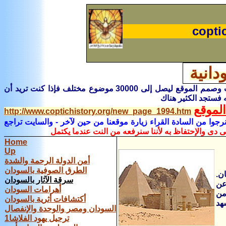
copti
دانية
هناك فى صفحة خاصة أسمها صفحة الفهرس تفاصيل كاملة لباقى الموضوعات وصمم الموقع ليصل إلى 30000 موضوع مختلف فإذا كنت تريد أن
 فستجد الكثير هناك
لموقع
http://www.coptichistory.org/new_page_1994.htm
رجوا من السادة القراء زيارة موقعنا من حين لآخر
- والسايت تراجع
ى دى والإحتفاظ به لأننا سنرفعه من النت عندما يكتمل
Home
Up
أمن الدولة الرحمة والشدة
الطرق الصوفية بالسودان
تان.
سرقة الآثار بالسودان
عن
أهرامات السودان
من
أكتشافات أثرية بالسودان
هد
السودان ومصر والوحدة والإنفصال
ترحيل يهود الفلاشا1