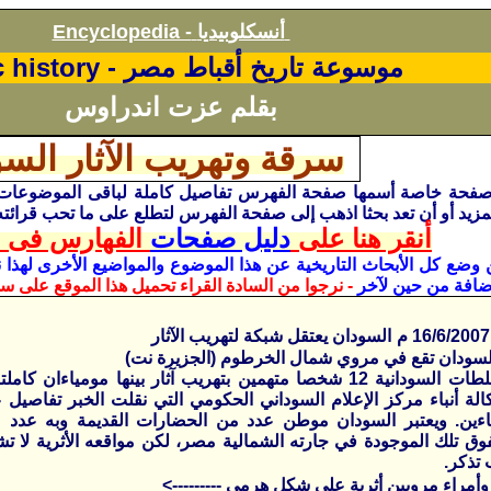
أنسكلوبيديا
Encyclopedia -
موسوعة تاريخ أقباط مصر -
c history
بقلم عزت اندراوس
سرقة وتهريب الآثار السو
مزيد أو أن تعد بحثا اذهب إلى صفحة الفهرس لتطلع على ما تحب قرائته
أنقر هنا على
دليل صفحات
الفهارس فى ا
ن وضع كل الأبحاث
التاريخية
عن هذا الموضوع والمواضيع الأخرى لهذا ن
ضافة من حين لآخر
- نرجوا من السادة القراء تحميل هذا الموقع على س
السودان يعتقل شبكة لتهريب الآثار
لسودان تقع في مروي شمال الخرطوم (الجزيرة نت)
اعتقلت السلطات السودانية 12 شخصا متهمين بتهريب آثار بينها مومياءان كامل
الة أنباء مركز الإعلام السوداني الحكومي التي نقلت الخبر تفاصيل 
اءين. ويعتبر السودان موطن عدد من الحضارات القديمة وبه عدد 
فوق تلك الموجودة في جارته الشمالية مصر، لكن مواقعه الأثرية لا تش
 تذكر.
وأمراء مرويين أثرية على شكل هرمي --------->