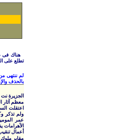
تطلع على ال
لم ننتهى م
بالحذف والإ
الجزيرة نت 16/6/2007 م
معظم آثار ا
ولم تذكر وك
عمر المومي
الأهرامات ي
أعمال تنقيب
مقابر ملوك 