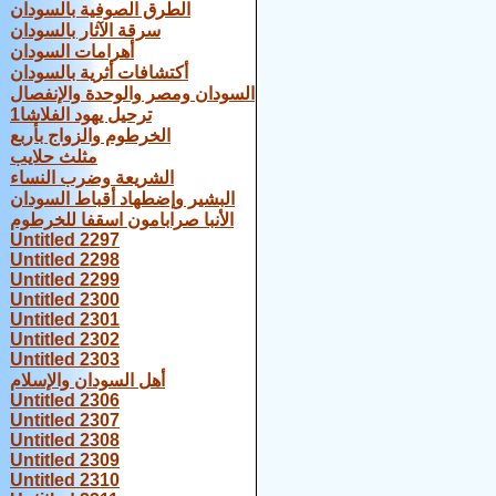
الطرق الصوفية بالسودان
سرقة الآثار بالسودان
أهرامات السودان
أكتشافات أثرية بالسودان
السودان ومصر والوحدة والإنفصال
ترحيل يهود الفلاشا1
الخرطوم والزواج بأربع
مثلث حلايب
الشريعة وضرب النساء
البشير وإضطهاد أقباط السودان
الأنبا صرابامون اسقفا للخرطوم
Untitled 2297
Untitled 2298
Untitled 2299
Untitled 2300
Untitled 2301
Untitled 2302
Untitled 2303
أهل السودان والإسلام
Untitled 2306
Untitled 2307
Untitled 2308
Untitled 2309
Untitled 2310