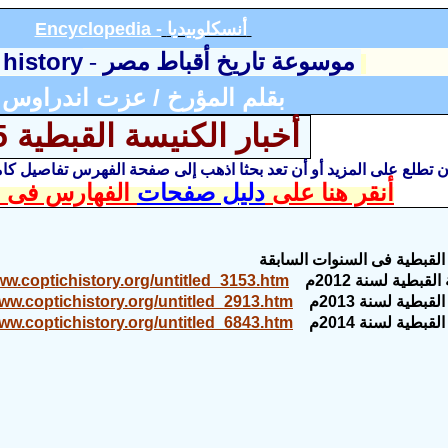
أنسكلوبيديا
Encyclopedia -
 history
موسوعة تاريخ أقباط مصر
-
بقلم المؤرخ / عزت اندراوس
أخبار الكنيسة القبطية 2015م
أن تطلع على المزيد أو أن تعد بحثا اذهب إلى صفحة الفهرس تفاصيل ك
أنقر هنا على
دليل صفحات
الفهارس فى ا
 القبطية
فى السنوات السابقة
قبطية لسنة 2012م
ww.coptichistory.org/untitled_3153.htm
لقبطية لسنة 201
3
م
www.coptichistory.org/untitled_2913.htm
لقبطية لسنة 201
4
م
www.coptichistory.org/untitled_6843.htm