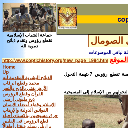
cop
جماعة الشباب الإسلامية
 الصومال
تقطع رؤوس وتقدم ذبائح
دموية لله
ملة لباقى الموضوعات
لموقع
http://www.coptichistory.org/new_page_1994.htm
Home
Up
قطع رؤوس سبعة صوماليين بتهمة التحول للمسيحية - جماعة الشباب الإسلامية تقطع رؤوس 7 بتهمة التحول
الذبائح البشرية المقدمة لله
مجمد وقطع الرقاب
الأزهر يفتى بالذبح والنحر
حولهم من الإسلام إلى المسيحية
القرآن وقطع الرؤوس
ذبح مليونى أرمنى
الإسلام وقطع أعضاء الإنسان
القوانين الدولية والإرهاب
حرق مسيحيين بباكستان أحياء
قطع الرؤوس فى الفلبين
برازيلى يسلم فيقتل أطفالاً