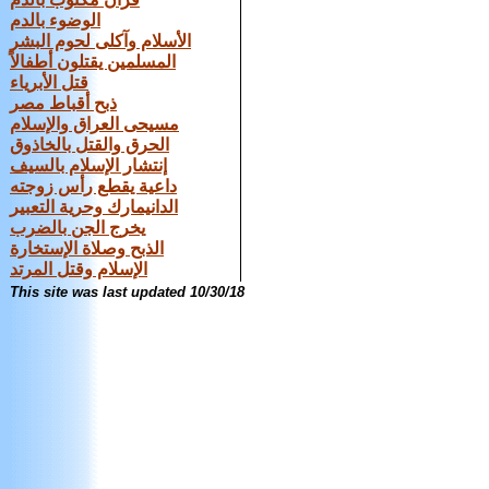
الوضوء بالدم
الأسلام وآكلى لحوم البشر
المسلمين يقتلون أطفالاً
قتل الأبرياء
ذبح أقباط مصر
مسيحى العراق والإسلام
الحرق والقتل بالخاذوق
إنتشار الإسلام بالسيف
داعية يقطع رأس زوجته
الدانيمارك وحرية التعبير
يخرج الجن بالضرب
الذبح وصلاة الإستخارة
الإسلام وقتل المرتد
This site was last updated
10/30/18