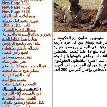
New Page 7361
New Page 7362
New Page 7363
يذبح أولاده بأمر الجان
صورة محمد قبل غزواته
آيات القتل والقتال
عبدالله الذبيح البشرى
النذور والذبائح البشرية والحيوانية
 المتهمين بالتعاون مع الحكومة أو
يقتل أبنته ليدخلها الجنة
بتر قدم وساق من كل فرد لأربعة
ينفذ الحد ويقطع الرؤوس
رقبته فى الرمال ورجمه بالحجارة
الإسلام والقتل بلا عقاب
حتى الموت على يد عشرة ملثمين بعد أن اتهم بالاغتصاب والقتل. كما أثار حادث رجم فتاة تبلغ 13 عاماً غضب الناشطين
قطع رأس قبطى
تصاب جماعى واتهمتها بالزنا، وتم
ذبح صحفى سودانى
 مما اعتبره الناشطون الحقوقيون
نحر البشر بمناة
تحدة من أن المسلحين الإسلاميين
عبدالمطلب وذبح الأبن للصنم
والقوات الحكومية قد يرتكبون جرائم حرب فى تجدد القتال الذى أودى بحياة مئات الأشخاص وإجبار أكثر من 200 ألف
مسلم يذبح عائلته لمحمد
آيات الذبح القرآنية
مسلم يذبح أبنته
الإسلام والتمثيل بجثث
ذبائح بشرية لله بالصومال
ذبح بالمسجد أثناء التراويح
الشنق إمرأة باكستانية
تقتل طفلتها وتستمع للقرآن
قرآن مكتوب بالدم