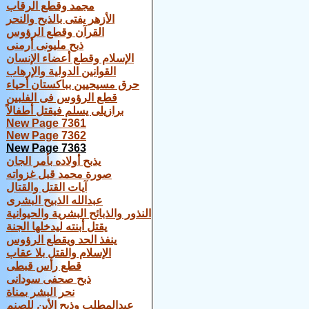
مجمد وقطع الرقاب
الأزهر يفتى بالذبح والنحر
القرآن وقطع الرؤوس
ذبح مليونى أرمنى
الإسلام وقطع أعضاء الإنسان
القوانين الدولية والإرهاب
حرق مسيحيين بباكستان أحياء
قطع الرؤوس فى الفلبين
برازيلى يسلم فيقتل أطفالاً
New Page 7361
New Page 7362
New Page 7363
يذبح أولاده بأمر الجان
صورة محمد قبل غزواته
آيات القتل والقتال
عبدالله الذبيح البشرى
النذور والذبائح البشرية والحيوانية
يقتل أبنته ليدخلها الجنة
ينفذ الحد ويقطع الرؤوس
الإسلام والقتل بلا عقاب
قطع رأس قبطى
ذبح صحفى سودانى
نحر البشر بمناة
عبدالمطلب وذبح الأبن للصنم