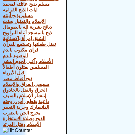
مسلم يذبح عائلته لمحمد
آيات الذبح القرآنية
مسلم يذبح أبنته
الإسلام والتمثيل بجثث
ذبائح بشرية لله بالصومال
ذبح بالمسجد أثناء التراويح
الشنق إمرأة باكستانية
تقتل طفلتها وتستمع للقرآن
قرآن مكتوب بالدم
الوضوء بالدم
الأسلام وآكلى لحوم البشر
المسلمين يقتلون أطفالاً
قتل الأبرياء
ذبح أقباط مصر
مسيحى العراق والإسلام
الحرق والقتل بالخاذوق
إنتشار الإسلام بالسيف
داعية يقطع رأس زوجته
الدانيمارك وحرية التعبير
يخرج الجن بالضرب
الذبح وصلاة الإستخارة
الإسلام وقتل المرتد