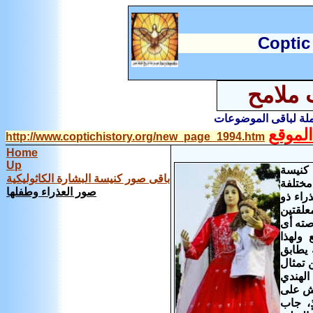
C
optic
 ملامح
املة لباقى الموضوعات
لموقع
http://www.coptichistory.org/new_page_1994.htm
Home
Up
 كنيسة
باقى صور كنيسة البشارة الكاثوليكية
لر لهذه الكنيسة يرى أكثر مم 130 صورة مختلفة
صور العذراء وطفلها
راء ذو
علقتين
صته أى
 ولهذا
 يطابق
 تمثال
اري الهندي
اش على
ٍ، جاب