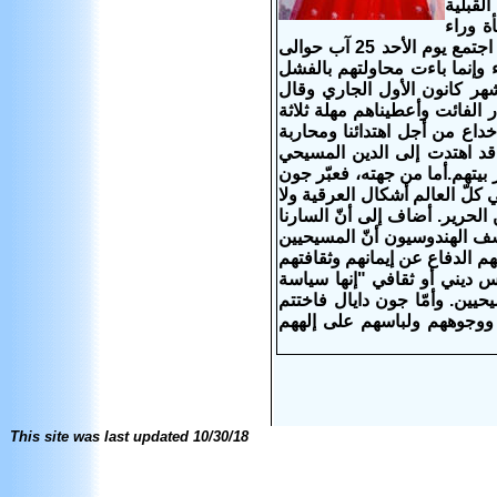
لقبلية
ة وراء
تدشين التمثال، بقي الاحتجاج على تزايد طوال أسابيع.إنما وبحسب كنائس آسيا فقد اجتمع يوم الأحد 25 آب حوالى
ء وإنما باءت محاولتهم بالفشل
شهر كانون الأول الجاري
وقال
 الفائت وأعطيناهم مهلة ثلاثة
خداع من أجل اهتدائنا ومحاربة
ت قد اهتدت إلى الدين المسيحي
 بيتهم.أما من جهته، فعبّر جون
 كلّ العالم أشكال العرقية ولا
الحرير. أضاف إلى أنّ السارنا
ف الهندوسيون أنّ المسيحيين
هم الدفاع عن إيمانهم وثقافتهم
س ديني أو ثقافي "إنها سياسة
يين. وأمّا جون دايال فاختتم
م ووجوههم ولباسهم على إلههم
This site was last updated
10/30/18