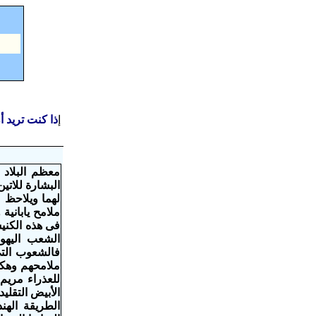
إ
ذا كنت تريد 
معظم البلاد 
لهما ويلاحظ 
ملامح يابانية
فى هذه الكني
الشعب اليهود
فالشعوب الت
ملامحهم وهك
الأبيض التقل
الطريقة الهن