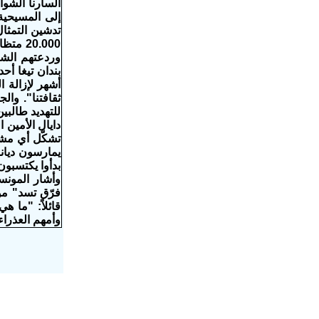
السارنا الشوا
إلى المسيحية.
20.000
وردعتهم الشرط
بندان تيغا أح
أشهر لإزالة ا
ثقافتنا". وال
للتهديد طالبي
دايال الأمين 
تشكّل أي مشكل
يمارسون ديان
بدأوا يكتسبون
وأشار المونس
فرّق تسد" مو
قائلاً: "ما 
وأمهم العذراء