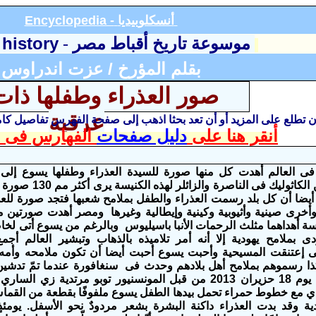
أنسكلوبيديا
Encyclopedia -
 history
موسوعة تاريخ أقباط مصر
-
بقلم المؤرخ / عزت اندراوس
صور العذراء وطفلها ذات
عرقية
أن تطلع على المزيد أو أن تعد بحثا اذهب إلى صفحة الفهرس تفاصيل ك
أنقر هنا على
دليل صفحات
الفهارس فى ا
فى العالم أهدت كل منها صورة للسيدة العذراء وطفلها يسوع إلى
البشارة للاتين الكاثوليك فى الناصرة والزائ
أيضا أن كل بلد رسمت العذراء والطفل بملامح شعبها فتجد صورة للعذ
 وأخرى صينية وأثيوبية وكينية وإيطالية وغيرها ومصر أهدت صورتين م
سة أهداهما مثلث الرحمات الأنبا باسيليوس وبالرغم من يسوع أتى لخا
ى بملامح يهودية إلا أنه أمر تلاميذه بالذهاب وتبشير العالم أجمع
ى إعتنقت المسيحية وأحبت يسوع أحبت أيضا أن تكون ملامحه وأمه
ذا رسموهم بملامح أهل بلادهم وحدث فى
سنغافورة
عندما
تمّ تدشين
للعذراء مريم يوم 18 حزيران 2013 من قبل المونسنيور توبو مرتدية زي الس
يدي مع خطوط حمراء تحمل بيدها الطفل يسوع ملفوفًا بقطعة من القم
دية وقد بدت العذراء داكنة البشرة بشعر مردودٌ نحو الأسفل. يومئذ