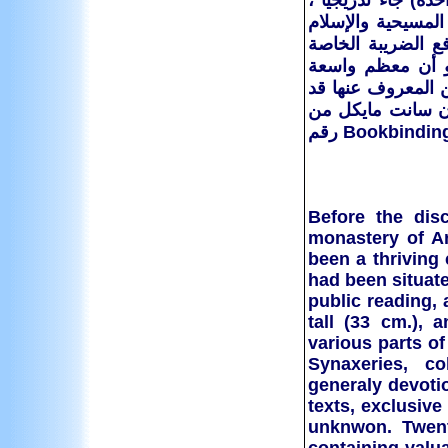
دة) جاء تدريجيا ،
المسيحية والإسلام
ع الضريبة الخاصة
هو أن معظم واسعة
ة الفاطمي الحكيم (996-1020) ، التي من المعروف عنها قد
ان سانت مايكل من
الصحراء في إطار توجه "(نيدام ، اثني عشر قرنا من Bookbindings 400-1600 [1979] رقم
"Before the di
monastery of A
been a thriving 
had been situate
public reading, 
tall (33 cm.), 
various parts o
Synaxeries, co
generaly devotio
texts, exclusiv
unknwon. Twent