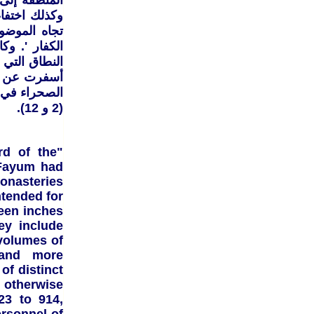
المنطقة إلى 
وكذلك اختفاء
تجاه الموضو
الكفار '. و
أسفرت عن تد
(2 و 12).
rd of the
 Fayum had
monasteries
ntended for
teen inches
ey include
 volumes of
, and more
of distinct
y otherwise
23 to 914,