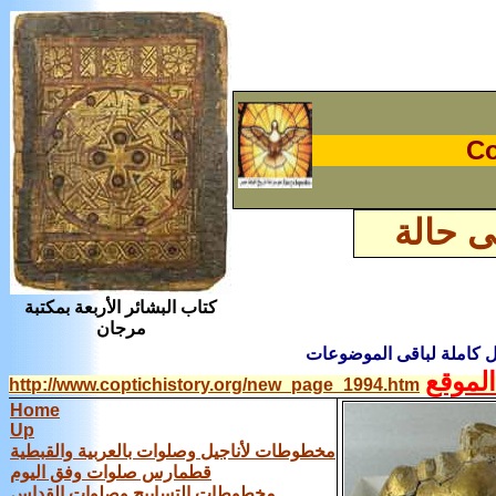
Co
ى حالة
كتاب البشائر الأربعة بمكتبة
مرجان
ل كاملة لباقى الموضوعات
لموقع
http://www.coptichistory.org/new_page_1994.htm
Home
Up
مخطوطات لأناجيل وصلوات بالعربية والقبطية
قطمارس صلوات وفق اليوم
مخطوطات التسابيح وصلوات القداس