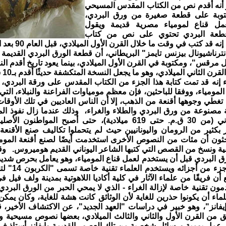
و أنه أقدم نص من الكتاب المقدس المسيحي
كتوبة على قطعة صغيرة من ورق البردي،
ل قناع لمومياء مصرية قديمة ويقول
قطعة البردي تحتوي على نص من كتاب
 قد كتب في وقت ما خلال القرن الأول الميلادي، قبل العام 90 بعد الميلاد
ترناشيونال بيزنس تايمز" البريطاني، أن قطعة الورق البردي القديم
مرقس"، ومكتوبة في القرن الأول الميلادي، بينما يعود تاريخ أقدم الن
ن الثاني الميلادي، وهو ما يجعل النسخة المتكشفة حديثًا أقدم بـ10 سنوات على الأقل.
 إنه قد تمت كتابة هذا الجزء من الكتاب المقدس على ورقة البردي، 
المومياء، ووفقا للباحثين، فإن معظم مومياوات الفراعنة والنبلاء، ال
 تغطي وجوهها أقنعة من الذهب، إلا أن الناس العاديين في تلك الأوقات،
 مصنوعة من ورق البردي والطلاء والغراء، وذلك عندما زال نفوذ الم
الحكم الروماني (من 30 ق.م. حتى 619 ميلادية)، حتى أصبح الم
 بكثير من الرومان واليونانيين حيث لم يتحملوا تكاليف صنع الأقنعة
ثون أن مئات من النصوص الأخرى استخدمت أيضًا لصنع أقنعة الموم
فية ونسخ من القصص التي كتبها الشاعر اليوناني القديم هوميروس. وقد
البردي قبل أن يستخدم لعمل قناع المومياء، وهو يعامل بحرص شديد م
يتغير في أي جزء
أن فريقًا من علماء الآثار في كلية أكاديا اللاهوتية بمدينة ولف فيل 
مون تقنية خاصة لإزالة الغراء - الذي لا يمحي الحبر من الورق البردي 
ماء أن يكونوا حذرين للغاية لأن الوثائق كانت هشة للغاية، وكان يمكن
فانز"، وهو خبير في دراسات "العهد الجديد"، عن الاكتشاف الأخير، قائ
ق من القرن الأول والثاني والثالث الميلادي، بعضها نصوص مسيحية وأخ
 عمل يومية ورسائل شخصية من تلك العصور القديمة وإيفانز أستاذ في 