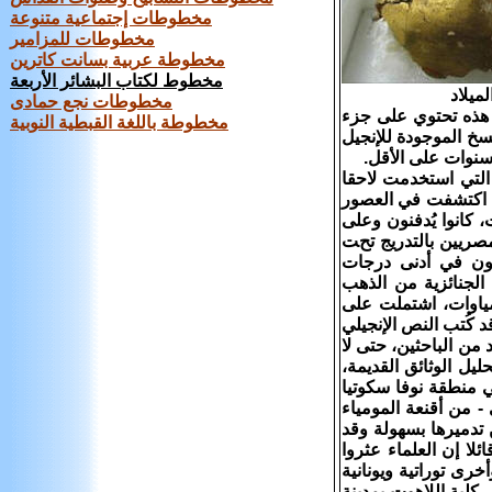
مخطوطات إجتماعية متنوعة
مخطوطات للمزامير
مخطوطة عربية بسانت كاترين
مخطوط لكتاب البشائر الأربعة
مخطوطات نجع حمادى
ة هذه تحتوي على جزء
مخطوطة باللغة القبطية النوبية
سخ الموجودة للإنجيل
التي استخدمت لاحقا
تي اكتشفت في العصور
 كانوا يُدفنون وعلى
صريين بالتدريج تحت
واطنون الأصليون في أدنى درجات
 الجنائزية من الذهب
ياوات، اشتملت على
 كُتب النص الإنجيلي
ن الباحثين، حتى لا
 من أجزائه ويستخدم العلماء تقنية خاصة تسمى "الكربون 14" لتحليل الوثائق القديمة،
في منطقة نوفا سكوتيا
- من أقنعة المومياء
 تدميرها بسهولة وقد
لا إن العلماء عثروا
رى توراتية ويونانية
كلية اللاهوت بمدينة