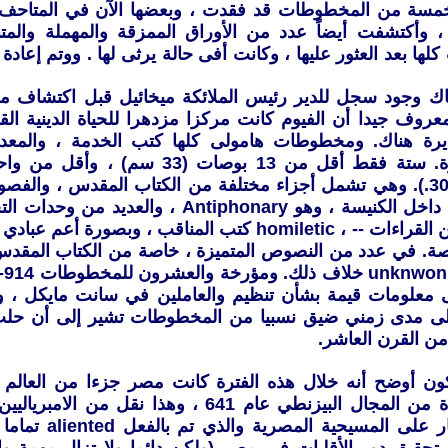
مسة من المخطوطات قد فقدت ، وبعضها الآن في المتاحف ا
، وأكتشفت أيضاً عدد من الأوراق الممزقة والمهملة والمت
ها بعد العثور عليها ، وكانت أفى حالة يرثى لها . ووتم إعادة
ك وجود سجل للدير رئيس الملائكة ميخائيل قبل اكتشاف 
روف جيدا أن الفيوم كانت مركزا مزدهرا للحياة الدينية القب
رة هناك. ومخطوطات هامولى كلها كتب الخدمة ، والمعدة 
وشكلها كبيرة. ستة فقط أقل من 13 بوصات (3
بوصات (30cm.). وهي تشمل أجزاء مختلفة من الكتاب المقدس ، والف
ومجموعة من القراءات -- ، homiletic كتب المناقب ، وبصورة
اصة. في عدد من النصوص المتميزة ، خاصة من الكتاب المقدس
100 ، وكثير won
 معلومات قيمة بشأن تنظيم والعاملين في سانت مايكل ، وعلا
لى مدى زمني ضيق نسبيا من المخطوطات تشير إلى أن حلت 
ن القرن العاشر.
ن أوضح أنه خلال هذه الفترة كانت مصر جزءا من العالم ا
سقطت فجأة من المجال البيزنطي عام 641 ، وهذا نقل
المباشرة ضار على الم