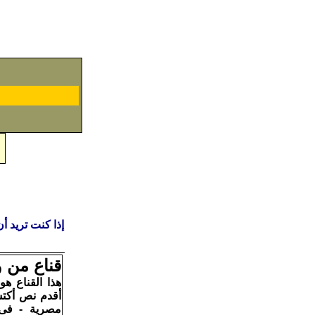
إذا كنت تريد أ
قناع من 
هذا القناع ه
أقدم نص أكت