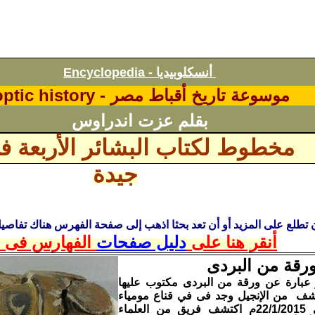
أنسكلوبيديا
Encyclopedia -
موسوعة تاريخ أقباط مصر -
ptic history
بقلم عزت اندراوس
مخطوط لكتاب البشائر الأربعة ف
جيدة
ن تطلع على المزيد أو أن تعد بحثا اذهب إلى صفحة الفهرس
هناك تفاصي
أنقر هنا على
دليل صفحات
الفهارس فى ا
ورقة من البردى
و عبارة عن ورقة من البردى مكتوب عليها
شف من الإنجيل وجد فى في قناع مومياء
مصرية - فى 22/1/2015م اكتشف فريق من العلماء