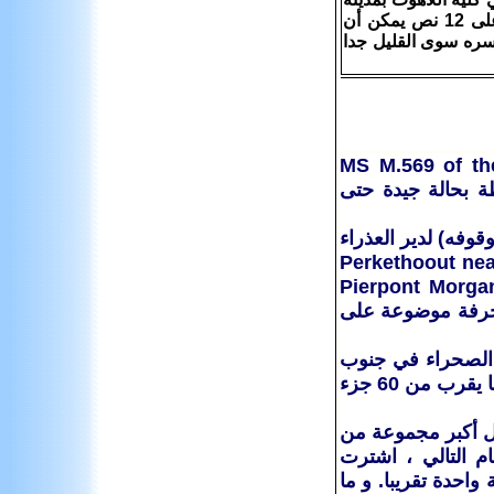
ولف فيل في كندا، وأوضح أن واحدا من الأقنعة التي اكتشفها العلماء قد يحتوي على 12 نص يمكن أن
أسره سوى القليل جدا
لمحفوظ فى مكتبة مرجان MS M.569 of the Pierpont
فوظة بحالة جيدة حتى
وفه) لدير العذراء
سيد المسيح فى بركة الحوت بالقرب من الحامول بالفيوم فى مصر Perkethoout near
فى بيربونت مكتبة مورجان Pierpont Morgan Library
خرفة موضوعة على
 فى الصحراء في جنوب
Faym ، بالقرب من قرية حامول وقدتم العثور على وحدات تخزين للكتب ما يقرب من 60 جزء
ل أكبر مجموعة من
 التالي ، اشترت
حدة تقريبا. و ما