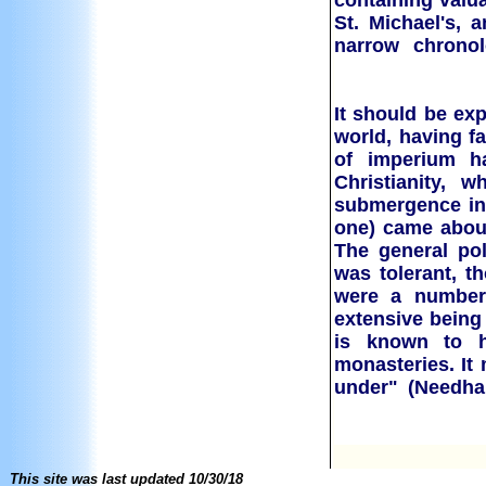
containing valu
St. Michael's, 
narrow chronol
"It should be ex
world, having fa
of imperium ha
Christianity, 
submergence int
one) came about
The general pol
was tolerant, t
were a number 
extensive being 
is known to h
monasteries. It 
under" (Needha
This site was last updated
10/30/18