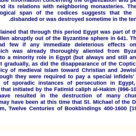
able information concerning the organization and p
and its relations with neighboring monasteries. The
ogical span of the codices suggests that the
disbanded or was destroyed sometime in the ten
plained that through this period Egypt was part of t
llen abruptly out of the Byzantine sphere in 641. Th
d few if any immediate deleterious effects o
which was already thoroughly aliented from Byza
o a minority role in Egypt (but always and still a
 gradually, as did the disappearance of the Coptic
icy of medieval Islam toward Christian and Jewis
hough they were required to pay a special infidels'
of sporadic instances of persecution in Egypt
that initiated by the Fatimid caliph al-Hakim (996-1
ave resulted in the destruction of many chu
may have been at this time that St. Michael of the 
m, Twelve Centuries of Bookbindings 400-1600 [19