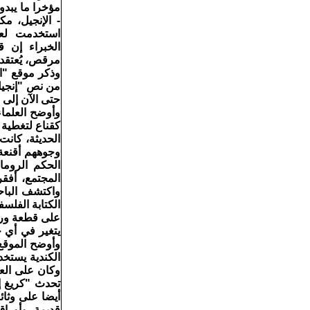
مؤخرا ما يبد
- الإنجيل، م
استخدمت لعم
الخبراء إن 
مرقص، يُعتقد إنه
وذكر موقع "ان
من نص "إنجيل 
حتى الآن إلى القر
وأوضح العلماء
كقناع لتغطية 
الحديثة، كانت
وجوههم أقنعة
المجتمع، أفقر
واكتشف الباح
الكتابة الفلس
على قطعة ورق 
وأوضح الموقع 
الكندية يستخد
وكان على العل
تحدث "كريغ إي
أيضا على وثائ
قديمة، وأوراق