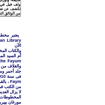
تكشف عن تفاصي
من الوثائق التي يعود تاري
الآن
والكتاب المخ
والغلاف من
جلد أحمر وم
من الكتب ف
لا يزال الع
المخطوطات ا
مورغان بيير