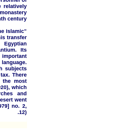
ersonnel of
 relatively
 monastery
th century.
he Islamic
is transfer
n Egyptian
ntium. Its
n important
 language.
h subjects
 tax. There
, the most
020), which
rches and
Desert went
79] no. 2,
12).