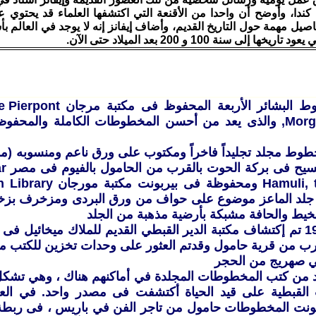
ل مهمة حول التاريخ القديم، وأضاف إيفانز إنه لا يوجد في العالم ب
خها إلى سنة 100 و 200 بعد الميلاد حتى الآن.
يعتبر مخطوط البشائر الأربعة ا
Morgan Library, والذى يعد من أحسن المخطوطات الكاملة والمح
طوط مجلد تجليداً فاخراً ومكتوب على ورق ناعم ومنسوبه (موق
أم ال
Hamuli, the Fayum ومحفوظة 
 جلد الماعز موضوع على حواف من ورق البردى ومزخرف بز
خيط والحافة مشبكة بأرضية مذهبة من الجلد
فى سنة 1910 تم إكتشاف مكتبة الدير القبطي القديم للملاك ميخائيل
ي صهريج من الحجر
ديد من كتب المخطوطات المجلدة في أماكنهم هناك ، وهي تشك
لقبطية على قيد الحياة أكتشفت فى مصدر واحد. في العام
بونت المخطوطات حامول من تاجر الفن في باريس ، فى ربطة وا