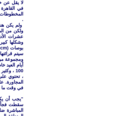
لا يقل عن خ
في القاهرة 
المخطوطات كل
.
ولم يكن هنا
ولكن من المع
عشرات الأدي
أيام العيد خ
، تحتوي على
المجاورة. ع
في وقت ما م
"يجب أن يكو