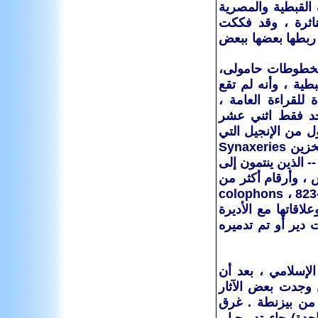
لقبطية والمصرية
ناثرة ، وقد فككت
 ربطها بعضها ببعض
مخطوطات حامولى،
طية ، وأنه لم تقع
للقراءة العامة ،
3 سم) ، وأقل من واحد فقط اثني عشر
صول من الإنجيل التي
سيتم قرائتها داخل الكنيسة ، وهو Antiphonary ، والعديد من وحدات التخزين Synaxeries
 أعم عبادي -- الذين ينتمون إلى
 ، وأرقام أكثر من
unkn خلاف ذلك. ومؤرخة والعشرون للمخطوطات colophons ، 823-914
قاتها مع الأديرة
دير أو تم تدميره
لإسلامي ، بعد أن
 من الامبرياليين وجدت بعض الآثار
سيحية المصرية والذي تم بالفعل aliented تماما من بيزنطة . غرق