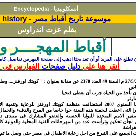
أنسكلوبيديا
Encyclopedia -
موسوعة تاريخ أقباط مصر -
 history
بقلم عزت اندراوس
أقباط المهجــــر وا
ن تطلع على المزيد أو أن تعد بحثا اذهب إلى صفحة الفهرس تفاصيل كا
أنقر هنا على
دليل صفحات
الفهارس فى ا
اص
ن تأخذ من الحياة جرب أن تعطى فتحيا
رتر
فى احتفالها السنوى 2007 استضافت منظمة كوبتك اورفنز للرعاية وتنمية
ا التى اعطت للحفلة هذه السنة جوا خاصا من المرح والدفء والجمال. 
سفير الامم المتحدة للنوايا الحسنة والعضو المشارك فى منتدى د
جان تحكيم وترأست عدد من المهرجانات الفنية المحلية والدولية كا
فراشة
ث الجميع على التبرع من اجل رعاية الاطفال فى مصر حتى وصل ما تم 