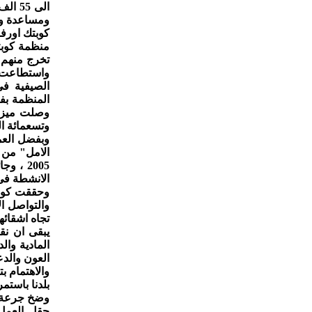
الى 
ومساعدة وتع
كوبتك اورفن
واستطاعت ا
الصيفية فى
المنظمة بف
وتسعمائة الف
وبفضل العم
الانشطة فى
وحققت كوبتك
والتواصل ال
تجاه اشقائ
يبقى ان نق
المادية وال
العون والد
والاهتمام ب
بلدنا باستم
وضخ جرعة م
حقل العمل 