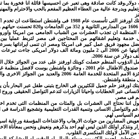
55 الف دولار.وقد كانت صادقة وهى تعبر عن احسيسها قائلة انا فخورة 
ليم وبدرجة عالية من العطاء العظيم المفعم بالحب والاحترام والمهنية ا
ز
تخرج منهم 1606 من المدارس الثانوي
لمنظمة ان تجذب العشرات من الشباب الجامعى من امريكا واوروبا و
 خدمة وتعليم اشقائهم من المحتاجين فى مصر لتربط عمليا بين 
ضل مجهود فريق عمل كبير فى امريكا ومصر ان تنمى ايراداتها بسرعة
وصلت ميزانيتها عن 2006 الى 2 مليون ومائة الف دولار امريكى جا
 دولار عن سنة 2006.
ل الدؤوب المنظم حصلت كوبتك اورفنز على عدد من الجوائز خلال ال
الامل" من صندوق الاطفال عام 2001 ، وجائزة واشنطن بوست 
2005 ، وجائزة الامم المتحدة للخدمة العامة 2006 وال
 منطقة واشنطن.
 اورفنز حلم جميل للكثيرين فى الخارج بتبنى طفل عبر البحار بأن يت
انسانى عبر الخطابات واحيانا الزيارات لتدعم التواصل الحقيقى وروح ا
هم فى مصر.
ول اننا نحتاج الى العشرات بل والمئات من المنظمات التى تخدم اخو
دعم والتواصل الانسانى وتنمية القدرات التعليمية وتشجيع الدراسة فى
عم السياسى لهم.
تعويض المضارين من حوادث الارهاب والاعتداءات المؤسفة ورعاية اسر 
رار ونتذكر اولئك الذين ليس لهم احد يذكرهم ونعيش ونحس بمعأناة الاخ
ن الآمل لاولئك المنكسرى القلوب.
متعطش لجهود الكثيريين سواء بالمال او الوقت او المشاركة الوجدا