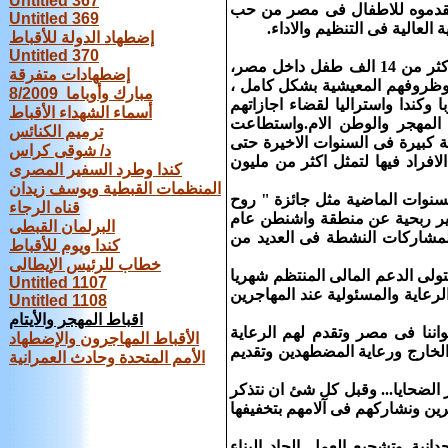
Untitled 367
بما تقدموه للاطفال فى مصر من حب
Untitled 369
لعالية فى التنظيم والاداء.
إضطهاد الدولة للأقباط
Untitled 370
منظمة كوبتك اورفنز التى تأسست عام 1988 فى واشنطن استطاعت ان تخدم اكثر من 14 الف طفل داخل مصر،
إضطهادات متفرقة
ة و 352 من الجامعات و820 تحسنت حياتهم وظروفهم المعيشية بشكل كامل ،
مبارك وأوباما 8/2009
كندا واستراليا لقضاء اجازاتهم
أسماء الشهداء الأقباط
المهجر والوطن الام.واستطاعت
ترميم الكنائس
 كبيرة فى السنوات الاخيرة حتى
د/ شوقى كراس
ءت تبرعات الافراد فيها لتمثل اكثر من مليون
كندا وطرد السفير المصرى
المنظمات القبطية ويوسف زيدان
سنوات الماضية مثل جائزة " روح
قناه الرجاء
لافضل منظمة غير ربحية عن منطقة واشنطن عام
البرلمان القبطى
عديد من الجوائز الاخرى والمشاركات النشطة فى العديد من
كندا ويوم للأقباط
خطاب للرئيس الإيطالى
ولى الدعم المالى المنتظم شهريا
Untitled 1107
لرعاية والمسئولية عند المهاجرين
Untitled 1108
اقباط المهجر والأيتام
اننا فى مصر وتقدم لهم الرعاية
الأقباط المهاجرون والإضطهاد
 الخارج ورعاية المضطهدين وتقديم
الأمم المتحدة وحادث العمرانية
الضحايا... وقبل كل شئ ان نتذكر
رين ونشاركهم فى آلامهم بتخفيفها
نية وتشجيع العمل الجاد البناء