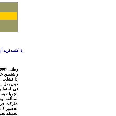
إ
ذا كنت تريد أ
وطنى 27/5/2007 م السنة 49 العدد 2370 عن مقالة بعنوان : " كوبتك اورفنز.... وطريق الامل
واشنطن-خ
إذا فشلت أ
جون بول سا
الجميلة يسر
المتألقة و
شاركت فى ل
الحضور كال
الجميلة تح