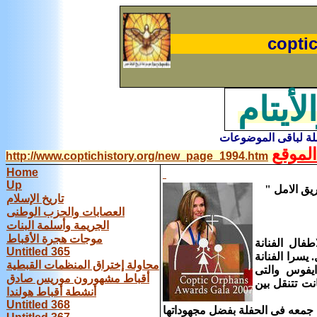
coptic
لأيتام
ملة لباقى الموضوعات
لموقع
http://www.coptichistory.org/new_page_1994.htm
Home
Up
"
تاريخ الإسلام
العصابات والحزب الوطنى
الجريمة وأسلمة البنات
موجات هجرة الأقباط
 الاطفال الفنانة
Untitled 365
يسرا الفنانة
محاولة إختراق المنظمات القبطية
ايفوس والتى
أقباط مشهورون موريس صادق
نت تتنقل بين
أنشطة أقباط هولندا
Untitled 368
جمعه فى الحفلة بفضل مجهوداتها