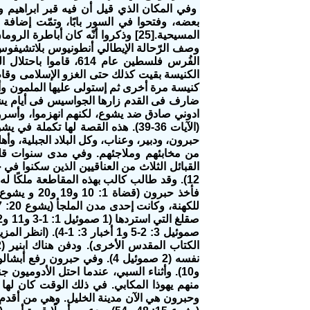
وفي المكان الذي قيل أن فيه قبر ابراهيم
بعضه، وفتحوا في السور بابًا، وتمّت إضافة
المسيحية.[25] وذكروا أنّه كان أبا
الفُرس فلسطين عام 4
الكنيسة بقيت كذلك حتى الغزو الإسلامى وقام 
كنيسة مرة أخرى ثم إستولى عليها الملمون وأعا
ادوني صادق ضد يشوع، لكنهم
حبرون، ودبير، وعناب، وكل البلاد الجبلية، وأهل
من مخابئهم وملاجئهم. وفي مدى سنوات قليلة 
12). وقد طالب كالب بهذه المقاطعة ملكًا 
صموئيل 3: 2-5 و1 
و10). وأثناء السبي، عندما احتل الأدومي
منهم يهوذا المكابي. في ذلك الوقت كان لها 
وحبرون هي الآن مدينة الخليل. وهي من أقدم ا