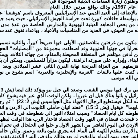
وطنون زيارة المقامات الدينية الموجودة في
قرية كفل حارس منذ احتلال الضفة الغربية عام 1967م وذلك بواقع مرتين خلال العام
لإضافة إلى العيد الديني عند الإسرائيليين المعروف باسم 'هوشعنا' عل
تون بواسطة حافلات كبيرة تحت حراسة الجيش الإسرائيلي، حيث يعمد جي
 من بعض المعاهد الدينية اليهودية والمدارس الخاصة من عدة مدن
ن الجيش، في العديد من المناسبات والاعياد ، وباعداد تفوق عدد سكان
ون من غرفتين متلاصقتين، الأولى فيها ضريحاً كبيراً، والثانيه تس
محرابا في جهتها الجنوبية وقد اصطفت مجموعة من "المصليات" الحجري
ن لدفن موتاهم في المنطقة المحيطة بالمقام، من جهاته الثلاث. ويمك
 البناء، وإبرازه على صورته الراهنة، ليكون مزاراً للمسلمين، ويمكن أن
 كتبت عليها باللغات "العربية والإنجليزية والعبرية" اسم يشوع بن ن
بي الله موسى
ئيل و باتوا هناك قبل ان عبروا ، ولكن الوقت الذي عبر فيه يشوع كان
يكون نهر الاردن في حالة فيضان
و اتيا الى يشوع بن نون و قصا عليه كل ما اصابهما" فيقول (يش 3: 15) "فعند اتيان 
وطه كل ايام الحصاد" وسبب امتلاء النهر الي شطوطه في وقت الحصا
فيحدث فيضان في النهر وقت الحصاد فاختار الرب هذا الوقت ليظهر
صعد الشعب من الاردن في اليوم العاشر من الشهر الاول و حلوا في الجلجال في ت
 الاردن يتقدم الكهنة الى الماء.‏ انه يجري بقوة بالغة وعمق.‏ ولكن حالم
لنهر حجز يهوه المياه.‏ وللوقت لم يعد هنالك ماء في النهر!‏ الكهنة يق