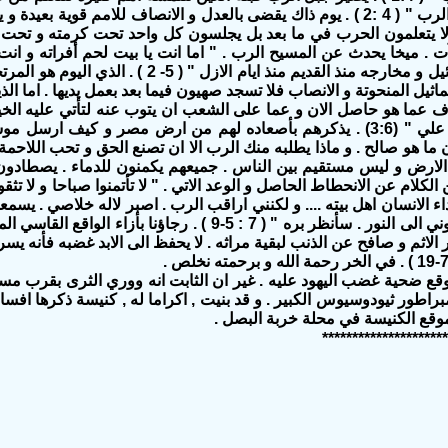
صهيون تخرج الشريعة , و من اورشليم كلمة الرب " ( 4 :2 ) . يوم ذاك يقضى بالعدل و الانصاف
 لا يتعلمون الحرب في ما بعد بل يجلسون كل واحد تحت كرمته و تحت ت
 الزمن المسيحاني آت . ميخا يحدث عن المسيح الرب . " اما انت يا بيت لحم أفراته
فمنك يخرج لي الذي يكون متسلطا على اسرائيل و مخارجه منذ ال
يل المنحوتة و الانصاب فلا تسجد صهيون فيما بعد بعمل يديها . اما الذي
رف عما هو حاصل الان و عما على الشعب ان يتوب عنه لتأتي عليه الخير
شعبي ماذا صنعت بك و بماذا اضجرتك اشهد علي " (3:6) . يذكرهم بأصعاده لهم من ارض م
 الارض و ليس مستقيم بين الناس . جميعهم يكمنون للدماء . يصطادون
2-3 ) . و يتردد ميخا بين الكلام عن الانحطاط الحاصل و الوعد الاتي . " لا تأتمنوا صباحا و
داء الانسان اهل بيته .... و لكنني اراقب الرب . اصبر لاله خلاصي . يسمعن
جلست في الظلمة فالرب نور لي .... سيخرجوني الى النور . سأنظر بره " ( 7 :
الاثم و صافح عن الذنب لبقية مراثه . لا يحفظ الى الابد غضبه فأنه يسر 
وقع ضحية غضب اليهود عليه . غير ان الثابت انه ووري الثرى بقرب مسق
امبراطور ثيودوسيوس الكبير . و قد بنيت , اكراما له , كنيسة ذكرها 
قع الكنيسة في محلة خربة البصل .
*********************