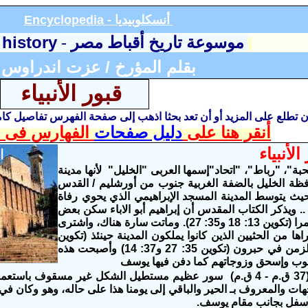
أنسكلوبيديا
Encyclopedia -
 history
موسوعة تاريخ أقباط مصر
-
بقلم المؤرخ / عزت اندراوس
قبور الأنبياء
أن تطلع على المزيد أو أن تعد بحثا اذهب إلى صفحة الفهرس تفاصيل ك
أنقر هنا على
دليل صفحات
الفهارس فى ا
الأنبياء
، "رباط"، "اتحاد"إسمها العربى "الخليل" لأنها مدينة
2: 23) وهى مركز محافظة الخليل بالضفة الغربية جنوب من أورشليم / القدس
عظمى حيث يتوسط المدينة المسجد الإبراهيمي الذي يحوي رفاة
.. ويذكر الكتاب المقدس أن إبراهيم أبو الاباء سكن بعض
الزمن في جوارها، تحت بلوطات أو بطمات ممرا (تكوين 13: 18 و35: 27). وماتت سارة هناك، واشترى
اها من الحثيين الذين كانوا يملكون المدينة حينئذ (تكوين
23: 2-20). وتغرب اسحق ويعقوب مدة من الزمن في حبرون (تكوين 35: 27 و37: 14) وأصبحت هذه
ويعقوب وإسحق وزوجاتهم كما دفن فيها يوسف
وأقام لملك الأدومي العربي هيرودس الأول (37 ق.م - 4 ق.م) سور عظيم مستطيل الشكل 
من أربع جهات والمعروف بـ الحير والباقي إلى يومنا هذا على حاله، وهو وكان ف
الأسفل بجانب مقام يوسف.