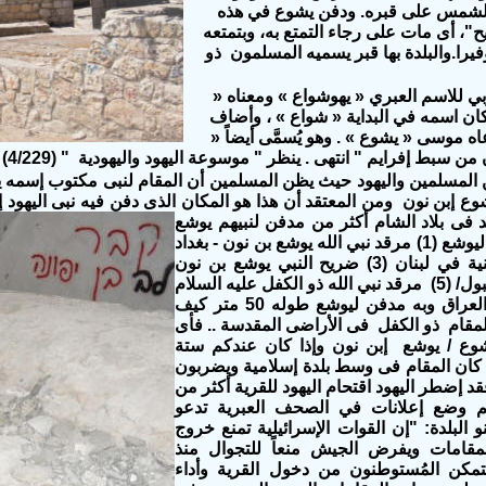
شمس على قبره. ودفن يشوع في هذه
"، أى مات على رجاء التمتع به، وبتمتعه
را.والبلدة بها قبر يسميه المسلمون ذو
ربي للاسم العبري « يهوشواع » ومعناه «
 كان اسمه في البداية « شواع » ، وأضاف
ه موسى « يشوع » . وهو يُسمَّى أيضاً «
إفرايم " انتهى . ينظر " موسوعة اليهود واليهودية " (4/229) (Joshua) .
ن المسلمين واليهود حيث يظن المسلمين أن المقام لنبى مكتوب إسمه يو
شوع إبن نون ومن المعتقد أن هذا هو المكان الذى دفن فيه نبى
اليهود 
فى بلاد الشام أكثر من مدفن لنبيهم يوشع
هذا وهذه هى المراقد التى إخترعها المسلمين ليوشع (1) مرقد نبي الله يوشع بن نون - بغداد
(2) مقام النبي يوشع من منطقة نابلس المنية في لبنان (3) ضريح النبي يوشع بن نون
(الأردن) (4) ضريح النبي يوشع بن نون / اسطنبول/ (5) مرقد نبي الله ذو الكفل عليه السلام
في منطقة ( الكفل ) في محافظة بابل في العراق وبه مدفن ليوشع طوله 50 متر كيف
5 متر وعجبا (6) بالإضافة لمقام ذو الكفل فى الأراضى المقدسة .. فأى
شوع / يوشع إبن نون وإذا كان عندكم ستة
ا كان المقام فى وسط بلدة إسلامية ويضربون
قد إضطر اليهود اقتحام اليهود للقرية أكثر من
 وضع إعلانات في الصحف العبرية تدعو
 البلدة: "إن القوات الإسرائيلية تمنع خروج
مقامات ويفرض الجيش منعاً للتجوال منذ
تمكن المُستوطنون من دخول القرية وأداء