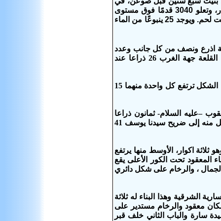
نة رباعية، تيترابوليس) (تكوين 23: 2 ويشوع 20: 7)، انظر أربع. وقد بنيت سبع سنين قبل صوعن، في
مصر (عدد 13: 22)، وكانت موجودة من وقت مبكر في أيام ابراهيم، الذي وحبرون واقعة في الوادي وعلى منحدر، وتعلو 3040 قدمًا فوق مستوى
البحر. وهي على بعد 19 ميلًا إلى الجنوب الغربي من أورشليم، وثىثة عشر ميلًا ونصف ميل إلى الجنوب الغربي من بيت لحم. ويوجد 25 ينبوعًا من الماء
اثة اذرع ونصف من كل جانب وعدد
مداميكه من اعلى مكان وهو عند باب القلعة من جهة الغرب 15 مدماكا، وارتفاع البناء من ذات المكان عند باب القلعة جهة الغرب 26 ذراعا عند
وللمسجد مئذنتان قائمتان على السور الاولى من جهة الجنوب الشرقي والثانية من جهة الشمال الغربي وهما مربعتا الشكل ترتفع كل واحدة منهما 15
وب –عليه السلام- ثمانون ذراعا
ينقص يسيرا ،وعرضه- شرقا بغرب – من السور الذي به باب الدخول إلى صدر الرواثق الغربي الذي به شباك يتوصل منه إلى ضريح سيدنا يوسف 41
لاثة اكوار، الأوسط منها يرتفع
 المعقود تحت الكور الأعلى يقع
الجمال ، والرخام على شكل دائري
ية الشرقية وهذا البناء له ثلاثة
مكان معقود والرخام مستدير على
سيدة سارة والباب الثاني خلف قبر