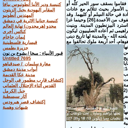
قاموا بسقف سور الحير كلّه أو
كنيسة ودير الأنبا أنطونيوس بيافا
 الأسوار بحيث تتلائم مع عادات
المقابر اليهودية بجبل الزيتون
بادة في حالة السِلم أو كليهما. وقد
المهندس أنطونيو
وصف الرّحالة الإيطالي أنطونيوس بلاتشيفوس سنة 570 الكنيسة أنّها كانت على شكل بازيليكا، وتتألف من أربعة صفوف من الأعمدة.[26] وحينما غزا
كنيسة حنانيا الاثرية في دمشق
ن ما استرد البيزنطيون المدينة. وبنيت
مجدو (هرمجدون) نهاية العالم
اهيمى ثم أعاده الصليبيون ليكون
كنائس أخرى
 الله - والمدينة لها تاريخ دينى
إيمان حاخام
ع بن نون ووجدوا العناقيين ساكنين فيها (عدد 13: 22) وكان ملكها هوهام، أحد أربعة ملوك تحالفوا مع
قيسارية فلسطينية
انها
جزيرة بطمس
ن من
قبور الأنبياء : ميخا / يشوع بن نون
يج
Untitled 7695
يا
مغارة سليمان / صيدقياهو
القبائل الثلاث من العناقيين الذين سكنوا في حبرون. فلقد وجدوا مستوطنين هنا مرة أخرى بعد غزو كنعان (يشوع 14:
أبواب مدينة دمشق
لب
مدينة عكا القديمة
1: 54). وقد أعطيت
إكتشاف قارب مطمور فى الوحل
 غنيمة
القدس أثناء الإحتلال العثمانى
صقلغ التي استردها (1 صموئيل 1: 1-3 و11 و32 و5: 1-5 و1 ملوك 2: 11 و1 أخبار 29: 27)، وولد هناك عدد من أولاده (2
جبل الكرمل
سير
آثار سبسطية
لقبر
إكتشاف قصر هيرودس
نفسه (2 صموئيل 4). وفي حبرون رفع أبشالوم راية العصيان (2 صموئيل 15: 17-10). وحصنها رحبعام (2 أخبار 11: 5
شيهات وهمية
ها
د.
ية