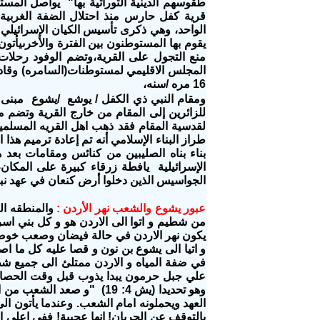
طقوسهم الدينية التوراتية بها" يواصل المست
الواحد، وهي ذكرى تأسيس الكيان الإسرائيلي با
يقوم بها المستوطنون بين الفترة والأخرىيأ
منع التجول على القرية،وتضم الوفود رحلات
المجلس الاقليمي لمستوطنات(السامره) وقاده م
16 مره /سنه،
ومقام النبي ذي الكفل / يوشع /يشوع مبنى مك
للزائرين إلى المقام من خارج القرية وتضم 
لقدسية المقام فقد ذهب اهل القريه المسلمي
طراز البناء الإسلامي أنه تم إعادة ترميم هذا
الإسرائيلية يافطة زرقاء كبيرة على المكان،
الجواسيس الذين دخلوا أرض كنعان في عهد ن
عبور يشوع والشعب نهر الأردن :
من شطيم و اتوا الى الاردن هو و كل بني اسرا
في ضفة المياه و الاردن ممتلئ الى جميع شط
علي جبل حرمون يبدا يذوب قبل وقت الحصاد 
وهو تحديدا (يش 4: 19) "و 
العهد ويحملونه امام الشعب.‏ وعندما يأتون الى
بالتوقف عن الجريان!‏ انها عجيبة!‏ ففي اعلى ا