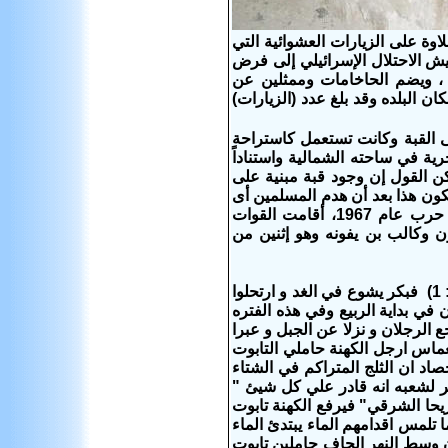
اوة على الزيارات العشوائية التي
ش الاحتلال الإسرائيلي إلى فرض
 ، ويضم الحاخامات وممثلين عن
 البلده وقد بلغ عدد (الزيارات)
مى القبة وكانت تستعمل كاستراحة
ة في ساحته الشمالية واستناداً
ن القول إن وجود قبة مبنية على
 يكون هذا بعد أن هدم المسلمين أى
بناء بناه الصليبين من كنائس ومقامات بعد هزيمتهم من الغزاة الفرنجة نهاية القرن الثاني عشر الميلادي وبعد حرب عام 1967، أقامت القوات
ون وكالب بن يفونه وهو إثنين من
والمنطقه التي ترك فيها موسي الشعب وصعد الي جبل نبو ويؤكد ذلك ايضا (يش 3: 1) فبكر يشوع في الغد و ارتحلوا
 في بداية الربيع وفي هذه الفتره
 وصعب خوضه للكل فيستطيع الرجال الاقوياء مثل الجواسيس (يش 2: 23) " ثم رجع الرجلان و نزلا عن الجبل و عبرا
حاملي التابوت الى الاردن و انغماس ارجل الكهنة حاملي التابوت
د ان الثلج المتراكم في الشتاء
 لشعبه انه قادر علي كل شيئ "
خم اريحا الشرقي" فيرفع الكهنة تابوت
ا تلمس اقدامهم الماء يبتدئ الماء
فون وسط النهر الجاف حاملين تابوت