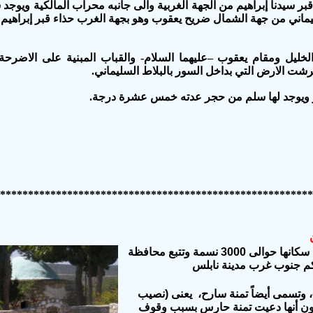
بر سيدنا إبراهيم من الجهة الغربية والى جانبه محراب المالكية ويو
ليماني من جهة الشمال ضريح يعقوب وهو بجهة الغرب حذاء قبر إبراهيم 
الخليل ومقام يعقوب –عليهما السلام- والقباب المبنية على الاضرحة
فرشت الارض التي بداخل السور بالبلاط السليماني.
نبر ويوجد لها سلم من حجر عدته خمس عشرة درجة.
********************************************************
كفِل حارس قرية من قرى الضفة الغربية عدد سكانها حوالى 3000 نسمة وتتبع محافظة
وتسمى أيضاً تمنة سارح، يعنى (نصيب
نيون أنها دعيت تمنة حارس بسبب وقوف