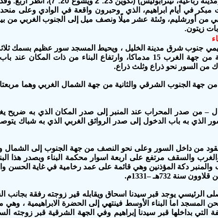
(يشوع 15: 48 و54)، ودعيت أصلًا قرية أربع (مدي
ات زيتون.
ء
راهيمي جنوب شرق مدينة الخليل ، ويحيط المسجد سور عظيم بسمك ثل
 من السور نحو ذراع وثلث ذراع.
ل – من صدر المحراب عند المنبر إلى صدر المكان الذي به ضريح يغق
قود من داخل السور وعلى نحو النصف من جهة الجنوب إلى الشمال وهو ث
غرب والسقف مرتفع على اربعة اسوار محكمة البناء وبصدر هذا البناء
اب والمنبر دكة المؤذنين وهي قائمة على عمد رخامية في غاية الحسن و
نة 732هـ –1331م.
صلى الرئيسي يوجد قبر سيدنا اسحاق ويقابله قير زوجته رفقة بجانب السار
ن المسجد اما البناء الأوسط فينتهي إلى الحضرة الابراهيمية ، وهي 
يفة التي بداخلها قبر سيدنا إبراهيم وفي الجهة الشرقية قبر زوجته ال