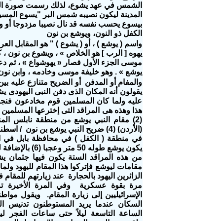
الشمس في عهد يشوع، لذلك رسمت صورة ال
المدينة ليكون نصيبه شمس البر "يسوع المسيح
بيسوع يحسب نفسه قد نال نصيبا مزدوجا أو وفي
الكفل ذو النون، ويوشع بن نون
واسم ( يوشع ) ، أو ( يشوع ) " هو المقابل الع
يهوه [ الرب ] هو الخلاص » ، ويشوع بن نون ،
موسى الجزء الأول فصار « يهوشواع » ، ثم دعا
يوشع » . وهو خليفة موسى وخادمه ، وابن نون من سبط 
والمفام أو المدفن أو الضريح متنازع عليه بي
يقولون أنه المكان الذى دفن النبى اليهودى ي
عليه ولما كان المسلمين قوم مخادعون فنجد 
يكون يوشع طوله 0
من هذه المراقد الستة يكون فيها جثمان ي
مقامات ليوشع فإتركوا هذا المقام لليهود ولم
الزائرين اليهود بالحجارة عند زيارتهم للمقام ف
مرة بقوة عسكرية وفي المرة الأخيرة تم
الإسرائيليين إلى زيارة المقام. ويقول مواطنو
السكان عندما يريد المستوطنون تدنيس ال
الساعة التاسعة ليلاً حتى ساعات الفجر لي