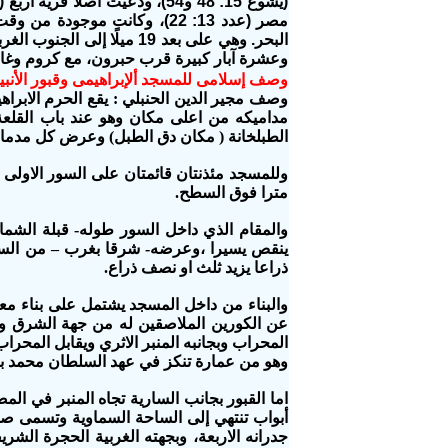
وعشرة آبار كبيرة قرب حبرون، مع كروم وغاب
وصف إسلامى للمسجد ألإبراهيمى وقبور الأنبيا
وصف مجير الدين الحنبلي : يقع الحرم الاب
الطبلخانة ( مكان دق الطبل) وعرض كل مدماك
مترا فوق السطح.
والمقام الذي داخل السور طوله- قبلة الشما
ذراعا يزيد ثلث او نصف ذراع.
والبناء من داخل المسجد يشتمل على بناء مع
عن الكورين الملاصقين له من جهة الشرق وال
المحراب وبجانبه المنبر الاثري ويقابل المحر
وهو من عمارة تنكز في عهد السلطان محمد بن قلاوون س
اما القبور بجانب السارية تجاه المنبر في الم
أبواب تنتهي إلى الساحة السماوية وتسمى صح
جدرانه الاربعة، وبجهته الغربية الحجرة الشر