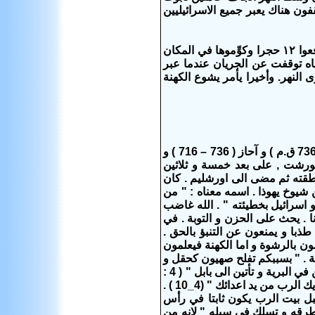
فون هناك يعبر جميع الاسرائيليين
وعندما يعبر الجميع يأمر يهوه يشوع ان يقول لـ‍ ١٢ رجلا قويا:‏ ‹انزلوا الى النهر حيث يقف الكهنة مع تابوت العهد.‏ وارفعوا ١٢ حجرا وكوِّموها في المكان
مياه توقفت عن الجريان عندما عبر
 ايضا ١٢ حجرا حيث وقف الكهنة في مجرى النهر.‏ وأخيرا يأمر يشوع الكهنة
ميخا هم احد الانبياء الاثني عشر الصغار و نبوءته هي السادسة ترتيبا . صدح نبوءته في ايام ملوك يهوذا يوثام ( 740 – 736 ق.م ) و آحاز ( 736 – 716 ) و
ه من مورشت , على بعد خمسة و ثلاثين
منطقته ثم مضى الى اورشليم . كان
 شيوخ يهوذا . اسمه معناه : " من
لاخبر يعقوب بذنبه و اسرائيل بخطيئته " . الله غاضب
ك النبي ينوح و يولول ( 8:1 ) . يمشي حافيا و عاريانا . يحث على الحزن و التوبة . في
اطل . " يشتهون الحقول و يغتصبونها و البيوت يأخذونها " ( 2 : 2 ) . يتنبأون طذبا و يمنعون عن التنبؤ بالحق .
 3 : 6 ) . للرب دعوى على الرؤساء فيقضون بالرشوة و اما الكهنة فيعلمون
مة . " بسببكم تفلح صهيون كحقل و
تصير اورشليم خربا و جبل البيت شوامخ وعر " ( 3 :12 ) . البلية آتية على بنت صهيون . تخرجين من المدينة و تسكنين في البرية و تأتين الى بابل " ( 4 :
10 ) . لكن هذه لا تكون الخاتمة بل سبيل الخلاص . لذا اتبع ميخا و عيده بوعد : " هناك ( اي في بابل ) تنفذين . هناك يفديك الرب من يد اعدائك " (4_10 ) .
بل بيت الرب يكون ثابتا في رأس
مم كثيرة لتتعلم من طرقه و تسلك في سبله " لانه من