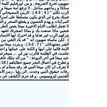
سككا و رماحهم مناجل . لا ترفع امة سيفا و
الرب تكلم " ( 4 : 3-4 ) .
المركبات و يهدم الحصون و يقطع السحر و التماث
لا تجعل اطايب الايام الاخيرة ميخا يغض الط
) . لكن مأساة صهيون انه " قد باد التقي من
الشر مجتهداتان " ( 7 : 
الابنة قائما على امها و الكنة على حماتها و اع
عنه ميخا في آخر النبوءة : " من اله مثلك غافر 
و تطرح في اعماق البحر جميع خطاياهم ( 7:18-19 ) . في الخر رحمة الله و برحمته نخلص .
لا نعرف ان كان ميخا النبي قد رقد بسلام ام 
رفات حبقوق النبي وجدت , اثر رؤيا , زمن ال
القديس ايرونيموس . و قد جرى الكشف عن مو
************************************************