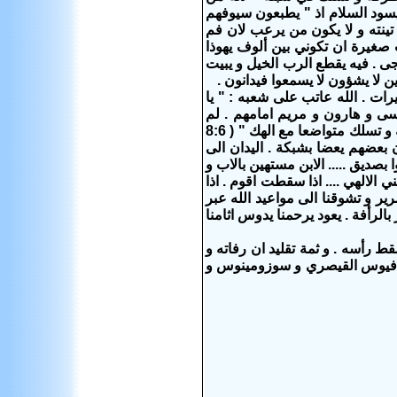
 للامم قوية بعيدة و يسود السلام اذ " يطبعون سيوفهم
ينته و لا يكون من يرعب لان فم
 و انت صغيرة ان تكوني بين ألوف يهوذا
قديم منذ ايام الازل " ( 5- 2 ) . الذي اليوم هو المرتجى . فيه يقطع الرب الخيل و يبيت
ن لا يشؤون لا يسمعوا فيدانون .
ات . الله عاتب على شعبه : " يا
صر و كيف ارسل موسى و هارون و مريم امامهم . لم
يتركهم الرب غير هدايا و قد اخبرك ايها الانسان ما هو صالح . و ماذا يطلبه منك الرب الا ان تصنع الحق و تحب اللاحمة و تسلك متواضعا مع الهك " ( 8:6
 بعضهم يعضا بشبكة . اليدان الى
 لا تثقوا بصديق ..... الابن مستهين بالاب و
ي الالهي .... اذا سقطت اقوم . اذا
 5-9 ) . رجاؤنا بأزاء الواقع القاسي المرير و تشوقنا الى مواعيد الله عبر
بالرأفة . يعود يرحمنا يدوس اثامنا
ط رأسه . و ثمة تقليد ان رفاته و
افسافيوس القيصري و سوزومينوس و