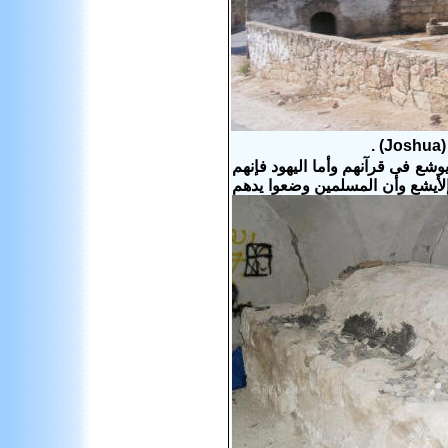
شع فى قرآنهم وأما اليهود فإنهم
إلأيشع وأن المسلمين وضعوا يدهم