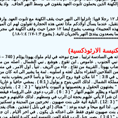
الكهنة الذين يحملون تابوت العهد يقفون في وسط النهر الجاف.‏ واذ يق
ستقبل،‏ عندما يسأل اولادكم ماذا تعني هذه الحجارة تقولون لهم ان ال
تابوت عهد يهوه الاردن.‏ فستذكِّركم الحجارة بهذه العجيبة!‏› وينصب يشوع
تدئ النهر بالجريان ثانية.‏ ( يشوع ٣:‏١-‏١٧؛‏ ٤:‏١-‏١٨‏.‏)
****************************
نيسة الارثوذكسية)
انبياء اشعياء , نبي الجنوب , عاموص , ابن تقوع , هوشع , نبي الشمال . اصل
ب يهوذا , القريبة من تقاع . جاء من الريف . تنيأ , اول الامر , في 
الفلاحين الفقراء بدليل لغته و اسلوبه . ثمة ما يشير الى انه كان من
مثل الله " . وعى انه مرسل من الله , لذا قال في 3:8 : " انا ملان قوة روح الرب و حقا و بأسا 
على يعقوب بسبب عبادته الباطلة على غرار مملكة الشمال . لذل
الشعب ظلم . المقتدرون يفتكرون بالب
الانبياء يضلون الشعب . " تغيب الشمس عن الانبياء و يظلم عليهم النهار " (
ون ان شرا لا يأتي عليهم بحجة ان الرب في وسطهم . لذلك عاقبتهم و خي
بنت صهيون تقوى فقط على اعدائه بل يكون , في اخر الايام , ان ج
الجبال و يرتفع فوق التلال و تجري اليه شعوب " ( 1:4 ) . يصير جبل الرب قبلة العين تلتمسه ا