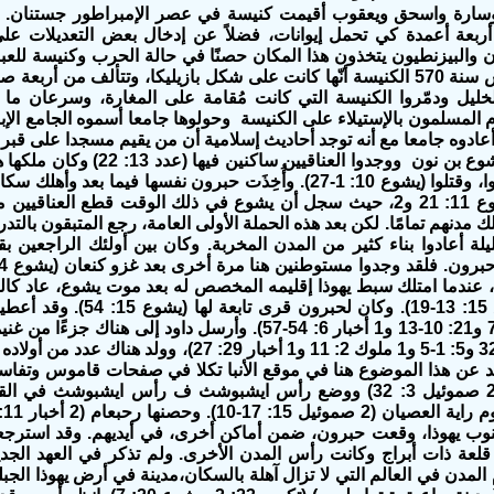
 وسارة واسحق ويعقوب أقيمت كنيسة في عصر الإمبراطور جستنان. ف
 أربعة أعمدة كي تحمل إيوانات، فضلاً عن إدخال بعض التعديلات على
طرة الرومان والبيزنطيون يتخذون هذا المكان حصنًا في حالة الحرب وكنيسة للع
61، قاموا باحتلال الخليل ودمّروا الكنيسة التي كانت مُقامة على المغارة، وسرعا
المسلمون بالإستيلاء على الكنيسة وحولوها جامعا أسموه الجامع الإبر
دوه جامعا مع أنه توجد أحاديث إسلامية أن من يقيم مسجدا على قبر يلعنه
ضارف فى القدم زارها الجواسيس فى أيام يشو
انهزموا، وأسروا، وقتلوا (يشوع 10: 1-27). وأُخِذَت حبرون نفسها فيما بعد وأهلك سك
(الآيات 36-39). هذه القصة لها تكملة في يشوع 11: 21 و2، حيث سجل أن يشوع في ذلك الوقت قطع العناقيي
ك مدنهم تمامًا. لكن بعد هذه الحملة الأولى العامة، رجع المتبقون بالتدر
أعادوا بناء كثير من المدن المخربة. وكان بين أولئك الراجعين بقا
له، عندما امتلك سبط يهوذا إقليمه المخصص له بعد موت يشوع، عاد كا
فأخذ حبرون (قضاة 1: 10 و19 و20 و يشوع 15: 13-19). وكان لحبرون قرى تابعة لها (يشوع 5
للكهنة، وكانت إحدى مدن الملجأ (يشوع 20: 7 و21: 10-13 و1 أخبار 6: 54-57). وأرسل داود إلى هناك جزءًا من
أخبار 3: 1-4). (انظر المزيد عن هذا الموضوع هنا في موقع الأنبا تكلا في صفحات قاموس وتفا
الكتاب المقدس الأخرى). ودفن هناك ابنير (2 صموئيل 3: 32) ووضع رأس ايشبوشث ف رأس ايشبوشث في ا
ون جنوب يهوذا، وقعت حبرون، ضمن أماكن أخرى، في أيديهم. وقد استرجع
قلعة ذات أبراج وكانت رأس المدن الأخرى. ولم تذكر في العهد الجدي
لمدن في العالم التي لا تزال آهلة بالسكان،مدينة في أرض يهوذا الجبل