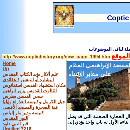
C
optic
املة لباقى الموضوعات
لموقع
http://www.coptichistory.org/new_page_1994.htm
Home
Up
علم ألاثار يؤيد الكتاب المقدس
البشارة أو التبشير / عقائدى
مكان استشهاد القديس استفانوس
الثالوث القدوس يزور ابراهيم
سجن القديس بطرس
جبل الكرمل وكنيسة العذراء وإيليا
قبة الصخرة والمسجد الأقصى
كنيسة ودير مار إلياس
غير مسقوف باستعمال الحجارة الضخمة التي قد يصل
النور المقدس
ي بناءه الأول له باب واحد يؤدي إلى
قبر النبي داود
Untitled 7216