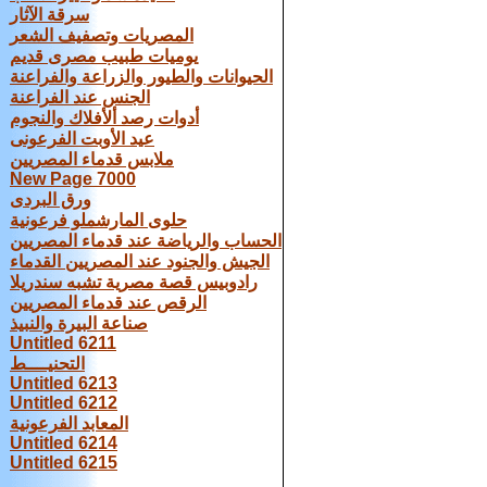
سرقة الآثار
المصريات وتصفيف الشعر
يوميات طبيب مصرى قديم
الحيوانات والطيور والزراعة والفراعنة
الجنس عند الفراعنة
أدوات رصد ألأفلاك والنجوم
عيد الأوبت الفرعونى
ملابس قدماء المصريين
New Page 7000
ورق البردى
حلوى المارشملو فرعونية
الحساب والرياضة عند قدماء المصريين
الجيش والجنود عند المصريين القدماء
رادوبيس قصة مصرية تشبه سندريلا
الرقص عند قدماء المصريين
صناعة البيرة والنبيذ
Untitled 6211
التحنيــــط
Untitled 6213
Untitled 6212
المعابد الفرعونية
Untitled 6214
Untitled 6215