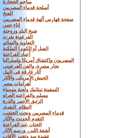
مناجم الحجارة
أسلحة قدماء المصريين
العنخ
صفحة فهارس آلهة قدماء المصريين
إناء حس
شيخ البلد وزوجته
الفرعونة نفرت
التعاويذ والتمائم
الصل أو الكوبرا الملكية
أعياد الفراعنة
المصريون وإكتشاق أمريكا وإستراليا
نجار مصرى والفن الفرعونى
آثار غارقة فى النيل
الجيش الأمريكى والأثار
أهرامات مصر
السفينة تيتانيك ولعنة مومياء
مسلم والفراعنه العراه
الزئبق الأحمر والذرة
النظام النقدى
قدماء المصريين ونحت الخشب
التقدم الحديث والآثار
الختان عند الفراعنة
أشعة الليزر ورسم الآثار
عقيدة سد وتغيير الأقاب