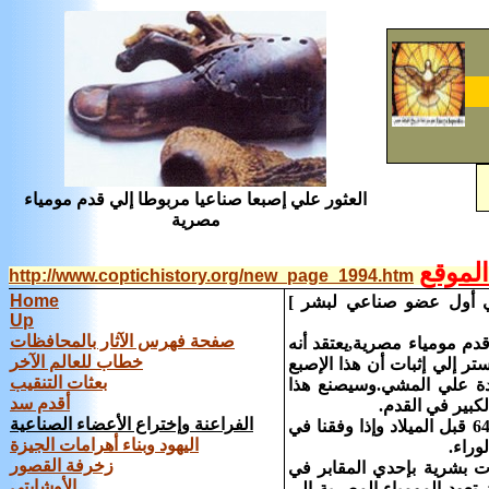
العثور‏ ‏علي‏ ‏إصبعا‏ ‏صناعيا‏ ‏مربوطا‏ ‏إلي‏ ‏قدم‏ ‏مومياء‏
‏مصرية
لموقع
http://www.coptichistory.org/new_page_1994.htm
Home
‏ ‏أول‏ ‏عضو‏ ‏صناعي‏ ‏لبشر‏ ‏]
Up
صفحة فهرس الآثار بالمحافظات
قدم‏ ‏مومياء‏ ‏مصرية‏,‏يعتقد‏ ‏أنه‏
خطاب للعالم الآخر
إلي‏ ‏إثبات‏ ‏أن‏ ‏هذا‏ ‏الإصبع‏
بعثات التنقيب
‏ ‏علي‏ ‏المشي‏.‏وسيصنع‏ ‏هذا‏
أقدم سد
بير‏ ‏في‏ ‏القدم‏.‏
الفراعنة وإختراع الأعضاء الصناعية
يقول‏ ‏جاكي‏ ‏فينتش‏ ‏عضو‏ ‏الفريق‏ ‏البريطاني‏ ‏إن‏ ‏الإصبع‏ ‏صنعت‏ ‏مابين‏ ‏عامي‏ 1069 ‏و‏644 ‏قبل‏ ‏الميلاد‏ ‏وإذا‏ ‏وفقنا‏ ‏في‏
اليهود وبناء أهرامات الجيزة
زخرفة القصور
ات‏ ‏بشرية‏ ‏بإحدي‏ ‏المقابر‏ ‏في‏
الأوشابتى
‏تعود‏ ‏المومياء‏ ‏المصرية‏ ‏إلي‏