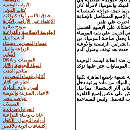
الأبواب الوهمية
العشرين‏ ‏أو‏ ‏الثانية‏ ‏والعشرين‏ ‏أي‏ ‏من‏ ‏عام‏ 1065 ‏إلي‏ ‏عام‏ 740 ‏قبل‏ ‏الميلاد‏ ‏والمومياء‏ ‏لامرأة‏ ‏كان‏
كتاب الموتى
قها‏ ‏اليمني‏ ‏ربما‏ ‏نتيجة‏ ‏جراحة‏ ‏لاستئصالة‏
فندق الأقصر أولد كتراكت
كان‏ ‏الإصبع‏ ‏المستأصل‏ ‏بالإضافة‏
الإعتداء على الأراضى الأثرية
 ‏احتوت‏ ‏علي‏ ‏ظفر‏.‏
نموذج طائرة
لاحتكاك‏ ‏علي‏ ‏الإصبع‏ ‏الخشبي‏
الهلوسة الإسلامية والفراعنة
تي‏ ‏أجريت‏ ‏علي‏ ‏بقية‏ ‏المومياء‏
أناشيد النيل
‏ ‏يجعل‏ ‏صاحبة‏ ‏المومياء‏ ‏من‏
قدماء المصريين وسيناء
‏ ‏الشرايين‏ ‏الرئيسية‏ ‏والأوعية‏
الزراعة والنيل
‏ ‏حدث‏ ‏بعد‏ ‏توقف‏ ‏وصول‏ ‏الدم‏
الأوانى
DNA الموميات و
‏ ‏هذه‏ ‏الحالة‏ ‏ليست‏ ‏الوحيدة‏
المياة الجوفية والآثار
‏المومياوات‏ ‏عثر‏ ‏عليها‏ ‏تؤكد‏
مناجم الذهب
أكاليل قدماء المصريين
 ‏شبيهة‏ ‏بإصبع‏ ‏القاهرة‏ ‏لكنها‏
أخبار عن ألاثار
حاليا‏ ‏بالمتحف‏ ‏البريطاني‏ .‏يعتقد‏ ‏أنها‏ ‏صنعت‏ ‏ما‏ ‏بين‏ ‏عامي‏ 1295‏و‏664 ‏قبل‏ ‏الميلاد‏ ‏من‏ ‏مادة‏ ‏ورقية‏ ‏دخل‏
أسرار وادى الملوك
ي‏ ‏آثار‏ ‏الاستعمال‏ ‏مما‏ ‏يدل‏
الأعمال المنزلية واليومية
‏لكن‏ ‏علي‏ ‏عكس‏ ‏إصبع‏ ‏القاهرة‏
عواصم مصر
كانت‏ ‏للتجميل‏ ‏وليس‏ ‏للمساعدة‏
المسلات
الحياة الإجتماعية
عادات وحياة الفراعنة
أدوات التجميل - الكحل
إكتشافات أثرية بالأقصر