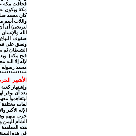
فخافت مكة على
مكة ويكون له 
كان محمد صلم ي
واللات أسم مؤ
لترتجى) أى أن 
الله والإنسان
صفوف ا اـباع 
ونطق على فمه 
الشيطان ثم يح
فتح مكة) وبعد
لإله إلا الله 
محمد رسوله أى
***************
الأشهر الحرم
وإشتهار كعبة 
بعد أن توفر ل
ليتفاهموا معهم
لغات مختلفة ك
الإله الأكبر و
حرب بينهم وهن
الشام لليمن و
فى هذه السنة 