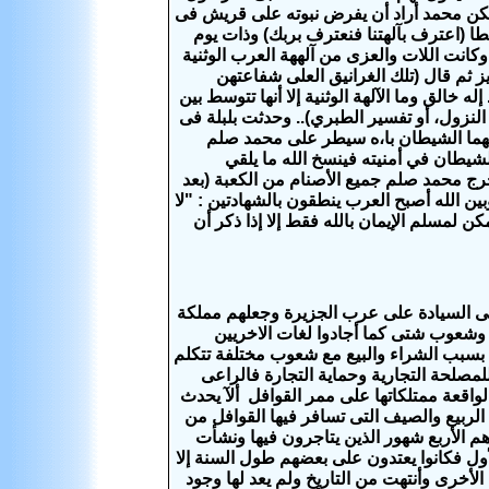
 ولكن محمد أراد أن يفرض نبوته على قريش فى
 (اعترف بآلهتنا فنعترف بربك) وذات يوم
وكانت اللات والعزى من آلههة العرب الوثنية
 ثم قال (تلك الغرانيق العلى شفاعتهن
ه خالق وما الآلهة الوثنية إلا أنها تتوسط بين
لنزول، أو تفسير الطبري).. وحدثت بلبلة فى
متهما الشيطان با،ه سيطر على محمد صلم
لشيطان في أمنيته فينسخ الله ما يلقي
أخرج محمد صلم جميع الأصنام من الكعبة (بعد
ين الله أصبح العرب ينطقون بالشهادتين : "لا
كن لمسلم الإيمان بالله فقط إلا إذا ذكر أن
فى السيادة على عرب الجزيرة وجعلهم مملكة
 وشعوب شتى كما أجادوا لغات الاخريين
لك بسبب الشراء والبيع مع شعوب مختلفة تتكلم
لمصلحة التجارية وحماية التجارة فالراعى
الواقعة ممتلكاتها على ممر القوافل ألآ يحدث
ربيع والصيف التى تسافر فيها القوافل من
م الأربع شهور الذين يتاجرون فيها ونشأت
 ميلاد رسول الإسلام أما الأول فكانوا يعتدون على بعضهم طول السنة إلا
أخرى وأنتهت من التاريخ ولم يعد لها وجود