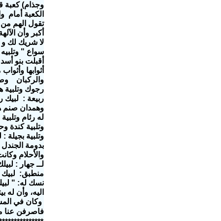
وجذام)
كعبة ق
الكعبة أمام وا
تقول الهم من إ
أكبر وأن الآله
لا شريك لك و ت
سواع " وتلبيه 
أقبلت بنو أسد 
أثوابها وأثواب
والركبان وصنم
رجوك وتلبية ه
ربيعة : لبيك ر
وهمدان صنم هو
له رئام وتلبي
وتلبية كندة و
وتلبية بجيلة 
بدومة الجندل 
والأحلام وكانت
لــ جهار : لبيل
منطبق: لبيك 
نسك له: " لبيك
اليه، وأن له ب
وكان في المشق
فاصرفن عنا مض