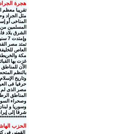
هجرة الجراد 
تقريبا معظم ا
مثل الجراد و
المناخى أو إس
المسلمين
من ا
الشرق بلاد فا
و
إمتدت
تمتد مصر الق
العاص للخليفة
مكة والخريطة 
غزت بها القبائ
الآن للمناطق 
بالنظم المتحض
وتاريخ الإسلا
حرفيا فى الع
مصر الذى لم ي
المناطق الرطب
وصحراء السودا
وسوريا و لبنان
شرقا إلى إيران
***************
الحزب الهاش
القمنى فى كتا