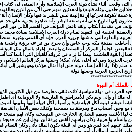
 التى وقعت أثناء نشأة دولة العرب الإسلامية وأراء القمنى فى كتابه إ
لا ابن خلدون وقلة قليلة) والمحدثين منهم حتي الآن من الذين يخالفونه 
ة غيبية لاهوتية تحركها إرادة إلهية ليس للبشر يد فيها وكأن الإنسان آلة 
ينظرون إلي التاريخ على أنه يصنعه البشر وأنه ظاهرة بشرية علي حد تعب
لمؤلف في مقدمة الكتاب ولقد ناقش المؤلف في القسم الثاني دور الح
العقيدة الحنفية في التمهيد لقيام دولة العرب الإسلامية بقيادة محمد 
العربية والبداوة التي عاشتها جزيرة العرب فإنه أى القمنى وغيره أستط
 أحاطت بمدينة مكه بوجه خاص وأن يخرج من قراءته برؤية واضحة هي 
ء البعض الجاة أو المركز أو السلطان والبعض إغراه بالمال مثل المؤلفة 
مال القوة الغاشمة وهذا ما نراه فى غزواته للقبائل التى أبادها كما است
رب الجزيرة ومن ثم أعلى شأن (مكة) وجعلها مركز العالم الإسلامى 
صلم (إذا أراد الله إنشاء دولة خلق لها أمثال هؤلاء) وهو يشير إلي أب
تاريخ الجزيرة العربية وجعلها دولة
***********************
بالملك أم النبوة
يد العرب في دولة سياسية كانت تلقي معارضة من قبل الكثيرين الذين 
ه ملك أو والى ولم يكن للأمبراطورية الفارسية ولا الرومانية أى اطم
شوا عيشة قبلية لكل قبيلة شيخ يرأسها ولكل قبيلة إلهها وتلبيتها له ودي
 مع وجود أصحاب بدع وهرطقات مسيحية وكذلك بعض الأديان القديمة مث
 لها الأغلبية ومنهم النصارى الخارجة عن المسيحية وكان لهم مسجد 
ن والشام والعربية وكان يرأسهم القس ورقة أبن نوفل إبن عم خديجة 
ملك عليهم أحد فمن هو ومن أى قبيلة يكون الملك يأتى وكان النظام فى 
على أقاليمها لـ ملك أو أمير وله سلطة سياسية إدارية وأخرى دينية وي