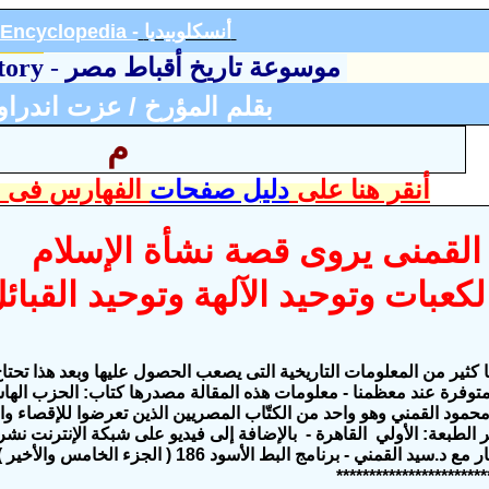
أنسكلوبيد
يا
Encyclopedia -
موسوعة تاريخ أقباط مصر
-
tory
بقلم المؤرخ / عزت اندرا
م
أنقر هنا على
دليل صفحات
الفهارس فى ا
القمنى يروى قصة نشأة الإسلام
لكعبات وتوحيد الآلهة وتوحيد القبائل
ا كثير من المعلومات التاريخية التى يصعب الحصول عليها وبعد هذا تحتا
توفرة عند معظمنا - معلومات هذه المقالة مصدرها
كتاب: الحزب الها
حمود القمني وهو واحد من الكتّاب
المصريين
الذين تعرضوا للإقصاء وا
 الطبعة: الأولي القاهرة
-
بالإضافة إلى فيديو على شبكة الإنترنت نشر
سيد القمني - برنامج البط الأسود 186 ( الجزء الخامس والأخير )
***********************