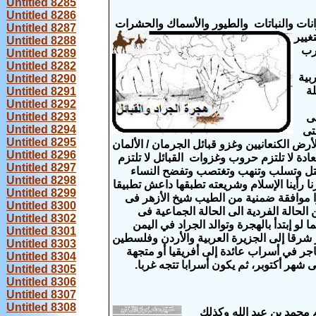
Untitled 8285
Untitled 8286
نات والنباتات والطيور
والأسماك والحشرات
Untitled 8287
غيير
Untitled 8288
رب
Untitled 8289
Untitled 8282
بية
Untitled 8290
لة
Untitled 8291
Untitled 8292
Untitled 8293
ى
Untitled 8294
تى
Untitled 8295
لأرض الكنعانيين وغزو قبائل الجرمان / الألمان
Untitled 8296
دة لا تلتزم حروب وغزوات القبائل لا تلتزم
Untitled 8297
تقتل وتسلب وتنهب وتغتصب وتفضح النساء
Untitled 8298
نا
رأينا الإسلام وشريعته تطبقها داعش تطبيقا
Untitled 8299
 مو
افقة
ضمنية من
الطيب شيخ الأزهر فى
Untitled 8300
لحالة الفردية الى الحالة الجماعية فى
Untitled 8302
 إبتدأ بالهجرة وتوالد الجراد في اليمن
Untitled 8301
رقا إلى الجزيرة العربية والأردن وفلسطين
Untitled 8303
يهاجر في أسراب عائدة إلى أفريقيا أو متجهة
Untitled 8304
 شهر أكتوبر، ثم يكون أسرابا تتجه غربا.
Untitled 8305
Untitled 8306
Untitled 8307
Untitled 8308
 محمد بن عبد الله وكذلك