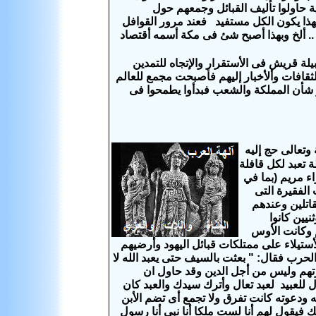
 حاولوا تأليف القبائل وجمعهم حول
وبهذا يكون الكل مستفيد فعند مرور القوافل
 .. ألخ وبهذا أصبح شئ فى مكة أسمه أقتصاد
 قريش فى الأستقرار والإتجاه للتمدين
قافات وألأخبار إليهم فأصبحت مجمع للعالم
 شأن المملكة والشعب فبدأوا يطمحوا فى
وتعالى حج إليه
 تعبد لكل قافلة
ء مريم (بما في
الفقيرة التى
اتلين وعندهم
يين كانوا
 وكانت الأوس
تيلاء على ممتلكات قبائل اليهود وأرضيهم
حرب فقال: " بعثت بالسيف حتى يعبد الله لا
هم وليس من أجل الدين وقد حاول ان
ل للعبيد لعبد تعال وأترك سيدك والعبد كان
 ودعوته كانت تفرق ولا تجمع أى تضم الأبن
 فيقول لهم أنا لست ملكا أنا نبى أنا رسول