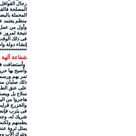
رجال القوافل 
المصلحة فالقب
المحملة بالبض
منظم يعتمد عل
وأول من عمل 
نتيجة لمرور ع
فى ذلك الوقت 
إنشاء دولة و
***************
شفاعة آلهة
وأستضافت فى 
وأصبح بها حرية
تمر بهم ورسم 
ذلك صلبان مسي
على عنق الطري
سلاح بل ويصنع
هاجروا من الي
والخزرج قرايب
فى يثرب فإنضم
شريك له، وجع
يطمنهم ولكنه ك
يمثل ثروة عند
وتترك الأب وم