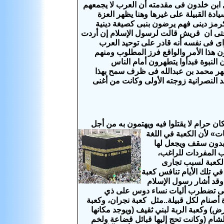
ل ابن خلدون فى مقدمته أن العرب لا يجمعهم
ادة القبيلة على غيرها وهنا يظهر العزة
 كرمز دينى فهم يرضون بنبى كصيغة دينية
حتى ان قريش قالت لرسول الإسلام إن أردت
اى فى نفسه أنه قادر على توحيد العرب
هذا الأمر والواقع فرز المطلوب ومنهم
 النبوة فبدأوا يتطهرون أمام الناس
ظهر محمد بن عبدالله فى ظرف سمح بهذا
النصرانية زوجته الأولى وكانت من أغنى
كان حرام لا يقتلوا فيه ويهتمون به من أجل
ت» لأن الكعبة في اللغة
 بدون سقف ويجعل لها
تاب المفردات للراغب،
الكعبة لسبب تجارى
ي تلك الأيام تنافس كعبة
وقد أشار رسول الإسلام
 حتى تضطرب أليات نساء دوس على ذي
ة فقط من 22 كعبة كانت كبيوت لعبادة أصنام لكل قبيلة..مثل كعبة نجران، وكعبة
ض) وكعبة الربة لبني ثقيف (ويوجد مكانها
ام (وكانت تحج إليها قبائل قضاعة ولخم