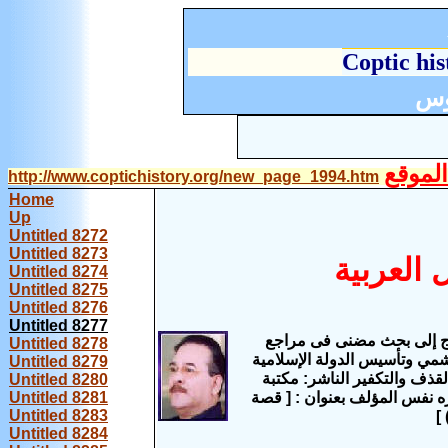
C
optic his
وس
لموقع
http://www.coptichistory.org/new_page_1994.htm
Home
Up
Untitled 8272
Untitled 8273
 العربية
Untitled 8274
Untitled 8275
Untitled 8276
Untitled 8277
ج
إلى بحث مضنى فى مراجع
Untitled 8278
شمي وتأسيس الدولة الإسلامية
Untitled 8279
لقذف و
التكفير
الناشر: مكتبة
Untitled 8280
ه نفس المؤلف بعنوان : [
قصة
Untitled 8281
Untitled 8283
]
Untitled 8284