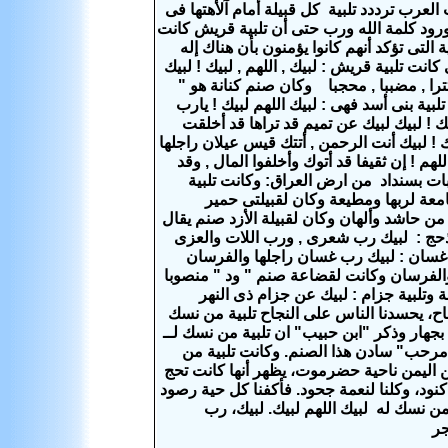
ت العرب ترددد تلبية كل قبيلة أمام آلأهتها فى
م ورود كلمة الله ورب حتى أن تلبية قريش كانت
 التى تؤكد أنهم كانوا يؤمنون بأن هناك إله
كانت تلبية قريش : لبيك , اللهم , لبيك ! لبيك
ترا , مضببا , محجبا وكان صنم كنانة هو "
تلبية بنى أسد فهى : لبيك اللهم لبيك ! يارب
يك ! لبيك لبيك عن تميم قد تراها قد أخلقت
ك ! لبيك أنت الرحمن , أتتك قيس عيلان راجلها
 ! إن ثقيفا قد أتوك وأخلفوا المال , وقد
بات بسنداد من ارض العراق: وكانت تلبية
سامعة لربها ومطيعة وكان لقبيلتى حمير
ن حاشد وألهان وكان لقبيلة الأزد صنم يقال
 مذحج : لبيك رب شعرى , ورب اللات والعزى
ة غسان : لبيك رب غسان راجلها والفرسان
ا والفرسان وكانت لقضاعة صنم " ود " منصوبا
 وتلبية جزام : لبيك عن جزام ذى النهر
ماح، يحسدنا الناس على النجاح تلبية من نسك
لنا بجهار وذكر "ابن حبيب" ان تلبية من نسك لــ
رحب" سادن هذا الصنم. وكانت تلبية من
 من اليمن ناحية حضرموت، يظهر أنها كانت تحج
ا كنود، وكلنا لنعمة جحود. فأكفنا كل حية رصود
ن نسك له لبيك اللهم لبيك. لبيك، رب
حجر