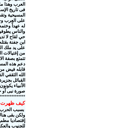
العرب وهذا ما
فى تاريخ الإس
المسيحية وتقد
على العرب و
له عهداً وختم
والناس
يطوفو
حي لقاح لا تد
ابن جفنة بقتله
على يد ملك ا
من إغتيالات ا
تتمتع بصفة ال
دعم هذه المسا
قابله فيض من 
الله الثقفي ال
القبائل بجزير
الأنبياء يكون
صورة نبى أو خل
***************
كيف ظهرت 
ولكن بقى هناك
إقتصاديا مطمع
للجنوب والع