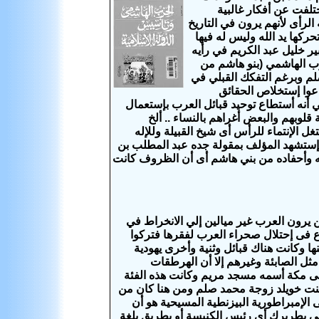
ختلفت عن أفكار غالبية
الرأى لأنهم يرون في التاريخ
تحركها يد الله وليس له فيها
ير خليل عبد الكريم في رأيه
زب الهاشمي (بنو هاشم من
صلم وبرغم التفكك القبلي في
اعوا إستخلاص الحقائق
أنه أستطاع توحيد قبائل العرب بإستعمال
قلوبهم والبعض أغراهم بالنساء .. ألخ
غل الإنتماء للرأس أى شيخ القبيلة وللإله
وإستشهد المؤلف بمقولة جده عبد المطلب بن
نائه وأحفاده من بني هاشم أى أن الظروف كانت
يرون العرب غير ميالين إلي الانخراط في
اع فى إحتلال صحراء العرب لفقرها فتركوا
نها وكانت هناك قبائل وثنية وأخرى يهودية
ل الصابئة وغيرهم إلا أن الهرطقات
فى مكة أسمه مسجد مريم وكانت هذه الفئة
بنت خويلد زوجة محمد صلم ومن هنا كان من
الإمبراطورية البيزنطية المسيحية هو أن
دعى بطريرك أى رئيس الكنيسة أو بطريق بلغة