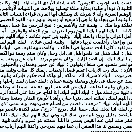
دست بلغة الجنوب "قدوس"
.
كعبة شداد الأيادى لقبيلة اياد
.. إلخ. وكان
لتلبية (دعوة أو طلبة) بمثابة صلاة توسلية ويلاحظ فى التلبيات لأوثانه
لوهيم العبرية وأنه لا شريك لك وبمكنك أيها القارئ قراءة التلبيات التالية
ة الوثنية التى يبجلونها ما هى إلا شفيع أو وسيط بينهم وبين القوة العظمى 
ملكة وما ملك .. وتلبية عك والأشعريين : نحج للرحمن بيتا عجبا , مست
كنانة : لبيك اللهم لبيك ! اليوم يوم التعريف , يوم الدعاء والوقوف أما 
أهل التوانى والوفاء والجلد إليك وتلبيه بنى تميم فكانت : لبيك اللهم لب
 من وراءها , وأخلصت لربها دعائها وتلبية قيس عيلان : لبيك اللهم لبي
 ثقيف كان اللات منصوبا فى الطائف , وكانت تلبية ثقيف هى: لبيك اللهم
ذيل : لبيك هذيل قد ادلجوا بليل فى ابل وخيل وكان صنم ربيعة ذو الكع
بينا لبيك لبيك ! إن قصدنا إليك , وكان بعضهم يردد : لبيك عن ربيعة , 
 نسر منصوبا فى صنعاء يقولون : لبيك عن حمير وهمدان , والحليفين م
ة الأزد : لبيك رب الأرباب ! تعلم فصل الخطاب , لملك كل مثاب وتلبيه
حضرموت : لبيك لا شريك لك ! تملكة , أو تهلكة أنت حكيم فإتركة وتلبي
: لبيك عن بجيلة فى بارق ومخيلة وتلبية غسان : لبيك غسان لبيك راجله
, بجرش وتلبية قضاعة : لبيك عن قضاعة , لربها دفاعة , سمعا له وطاعة
 تلبية من نسك هبل : لبيك اللهم لبيك. اننا لقاح، حرمتنا على أسنة الر
ك، اللهم لبيلك، لبيلك، اجعل ذنوبا جبار، وأهدنا لأوضح المنار. ومتعنا وم
اللهم لبيك. لبيك "مرحب"، فصنم من أصنام حضرموت، وبه سمي "ذو م
. لبيك، اننا لديك. لبيك، حببنا اليك . ذريح" "ذرح"، صنم لكندة بالنجير
يتاً يقصد، بدليل ورود تلبية من نسك اليه وهي لبيك اللهم لبيك، لبيك، كلن
ر صنم لبني عبد القيس يسمى ذا اللبا، سدنته بنو عمرو. وكانت تلبية م
ر. وسلمن لنا هذا السفر. أن عما فيهم لمزدجر. واكفنا اللهم أرباب 