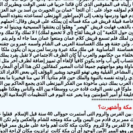
 رأيناه فى المقوقس الذى كان قائدا حربيا فى نفس الوقت وبطريرك ا
لام لمؤلفه جواد على : أن
التجأ "عمان بن الحويرث بن أسد بن عبد الع
م فيها ودرسها وذهب إلى الإمبراطور البيزنطى
لمساعدته بنفوذه السي
خاصة قبيلة قريش فى مكة
فسأله إن يملّكه على قريش وقال: احملهم
ه بالذهب فهابت قريش "قيصر" وهمّوا إن
يعتنقوا المسيحية ويدينوا
له حت
ن حول الكعبة
" إن قريشاً لقاح
(أى لا تخضع لملك)
! لا تملك ولا تملك 
ين لملك
فلم تسمع
قريش كلام عمان ومنعوا عمان مما جاء له ولم يتم ل
. وابن جفنة هو
ملك الغساسنة العربى فى الشام وأسمه
عمرو بن جفنه
لغساسنة المأساوية
في ملك مكة
عبرة ودرسا لمن يريد أن يكون ملكا ع
لخلفاء من حكامهم
والعرب أياً كان الظرف الاجتماعي لا تقبل بفرد يملك
انتساب إلي أب واحد يكون كافياً لإلغاء أي تمييز إضافة لظرف آخر مثل 
واة وهو مواجهتهم جميعاً لذات المصير كمقاتلين لكن هذا الرأي المعارض
المشاعر القبلية وهي تهفو للتوحيد ويشير المؤلف إلي بعض الأفراد الذي
ذي راودته نفسه بالنبوة والملك حين قام منادياً: ألا نبي منا فيخبرنا ما 
ة العرب بملك دينى مأخوذة من الفكر البيزنطى الذى يجمع الحاكم بين ا
ون ملوكا فى نفس الوقت قادة حرب ووسطاء بين الله والناس وهكذا ظهر
يفة أو أمير المؤمنين وما يعبر عنه اليوم فى التنظيمات الإسلامية الإر
***********************
مكة وأشتهرت؟
بسبب الحرب بين الفرس والروم التى أستمرت ح
 ممر برى قادم من اليمن وإلى مكة ومتجه للشام والعكس ولم تكن الجزي
 لا للفرس ولا للروم
وكانت مكة كانت أهم واحة على طريق ممر قوافل
كس
وهو الممر الآمن الوحيد أى أن مكة كانت ترانزيت مكان لإراحة الدو