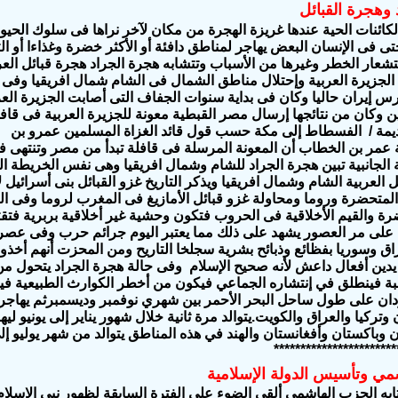
وهجرة القبائل
لكائنات الحية عندها غريزة الهجرة
من مكان لآخر
نراها فى سلوك الحيوا
حتى
فى
الإنسان البعض يهاجر لمناطق دافئة أو الأكثر خضرة وغذاءا أو الت
تشعار الخطر وغيرها من الأسباب وتتشابه هجرة الجراد هجرة
قبائل
ا
لع
لجزيرة العربية
وإحتلال مناطق
الشمال فى
الشام
شمال افريقيا
وفى
رس إيران حاليا وكان
فى بداية سنوات الجفاف التى
أصابت الجزيرة العر
 7 سنين وكان من نتائجها إرسال مصر القبطية معونة للجزيرة العربية فى قاف
ديمة / الفسطاط إلى مكة حسب قول قائد الغزاة المسلمين عمرو بن
 عمر بن الخطاب أن المعونة المرسلة فى قافلة تبدأ من مصر وتنتهى ف
الجانبية تبين هجرة الجراد للشام وشمال افريقيا وهى نفس الخريطة ال
ل العربية الشام وشمال افريقيا ويذكر التاريخ غزو القبائل بنى أسرائيل 
المتحضرة وروما ومحاولة غزو قبائل الأمازيغ فى المغرب لروما وفى العا
رة والقيم الأخلاقية فى الحروب فتكون وحشية غير أخلاقية بربرية ف
م على مر العصور يشهد على ذلك مما يعتبر اليوم جرائم حرب وفى عصر
راق وسوريا
بفظائع وذبائح بشرية سجلخا التاريح ومن المحزت أنهم أخذوا
دين أفعال داعش لأنه صحيح الإسلام وفى حالة هجرة الجراد يتحول من ا
ة فينطلق في إنتشاره الجماعي فيكون من أخطر الكوارث الطبيعية فيما لو
ن على طول ساحل البحر الأحمر بين شهري نوفمبر وديسمبرثم يهاجر ش
 وتركيا والعراق والكويت.يتوالد مرة ثانية خلال شهور يناير إلى يونيو ل
 وباكستان وأفغانستان والهند في هذه المناطق يتوالد من شهر يوليو إلى
***********************
مي وتأسيس الدولة الإسلامية
به الحزب الهاشمى ألقى الضوء علي الفترة السابقة لظهور
نبي الاسلام