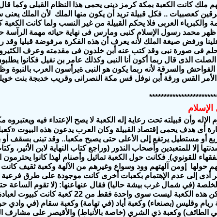
هم ملك كانت الكعبة بمكة كرمز دينى يحمى هذا النظام القبلى وكما قا
قين كعصبيات .. فكل قبيلة تريد أن يكون منها الملك لأن الملك يعنى سي
امة والكبرياء العربى فلا يحكم القبيلة من غير النسب ولما كانت الكعبة
 ظهر محمد رسول الإسلام كنبى ومارس فى نهاية حياته مهمة الرآسة 
لينا ورفض صيغة الملك لأنه يعرف أن هذه الفكرة مرفوضة قبليا وقد ر
حلم فى صورة نبى وقد كتب عنه أبن خلدون فى مقدمته وعرف الكثيرون 
الصلت الذى قال ربما أكون أنا النبى وكذلك عامر بن نفيل فكانوا يطلبون
لفواحش والسرقة لأنه ربما يكون هو النبى ةيرأسون العرب بالنبوة و
الأمر القس ورقة أبن نوفل قس مكة النصرانى وقريب خدبجة بنت خويلد 
***********************
الإله وأن قبيلته تحت رعاية إله الكعبة لا يصح الإعتداء فيه ويعتبروه م
ارة أى هدف يحمى إقتصاد القبيلة وكان العرب يدعون هذه البيوت «كعبا
بع أو مستطيل يرتفع إلى الأعلى حتى يصبح مكعبا.. وقد تبنى بسقف أو
دنتها إلا للمتعبدين وأصحاب النذور (وراجع كتاب النهاية لابن الأثير، وك
قهاء للقونوي).
فكانت حول الكعبة تماثيل وأصنام لهذا كانوا يحترمون 
م حولها إومن آلهتهم وود وسواع وغيرهم من الآلهة
وكعبة ثقيف كانت ف
مر أدى إلى عدم الإهتمام بكعبات أخرى كانت موجودة على طرق فرعية
لخلصة (في شمال غرب بيشة حاليا) فقال عنهاعنها: (لا تقوم الساعة
الخلصة). .. ولكن هذه الكعبة ليست سوى واحد
ريام وقليس (بصنعاء) وكعبة أياد (في تهامة) وكعبة سقام (في وادي حر
 الطائف) وكعبة ذي الشري (خاصة بالأنباط) والأقيصر على مشارف الش