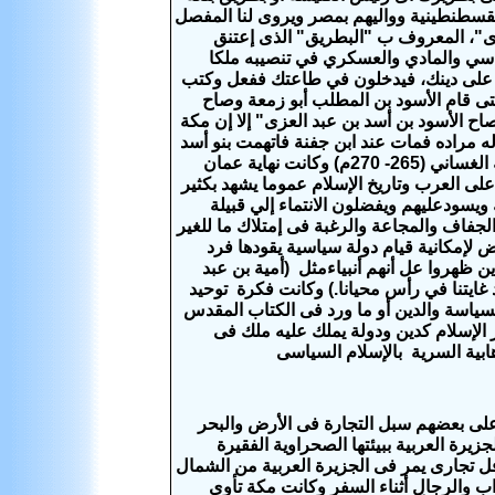
لقسطنطينية وواليهم بمصر ويروى لنا المفصل
زى"، المعروف ب "البطريق"
الذى إعتنق
اسي والمادي والعسكري في
تنصيبه ملكا
 على دينك، فيدخلون في طاعتك ففعل وكتب
ى قام الأسود بن المطلب أبو زمعة وصاح
وصاح الأسود بن أسد بن عبد العزى" إلا إن مكة
ه مراده فمات عند ابن جفنة فاتهمت بنو أسد
 الغساني
(265- 270م) وكانت نهاية عمان
لى العرب وتاريخ الإسلام عموما يشهد بكثير
 ويسودعليهم ويفضلون الانتماء إلي قبيلة
الجفاف والمجاعة والرغبة فى إمتلاك ما للغير
 لإمكانية قيام دولة سياسية يقودها فرد
ن ظهروا عل أنهم أنبياءمثل (أمية بن عبد
بعد غايتنا في رأس محيانا.) وكانت فكرة توحيد
لسياسة والدين أو ما ورد فى الكتاب المقدس
 الإسلام كدين ودولة يملك عليه ملك فى
هابية السرية بالإسلام السياسى
ووالى 40 سنة قبل الإسلام قفلوا على بعضهم سبل التجارة فى الأرض والبحر
رة العربية ببيئتها الصحراوية الفقيرة
 تجارى يمر فى الجزيرة العربية من الشمال
اب والرجال أثناء السفر وكانت مكة تأوى