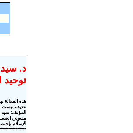
د. سيد 
توحيد ا
هذه المقالة به
عديدة ليست م
المؤلف: سيد م
مدبولي الصغير
الإسلام بإختصار مع د.
***************