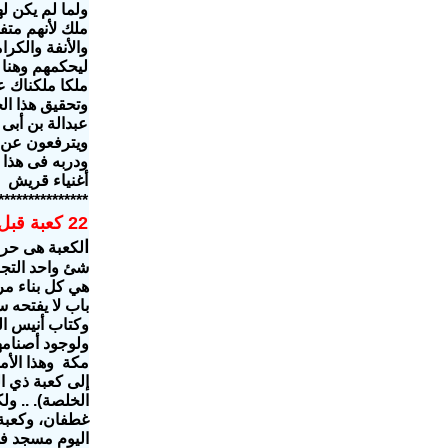
ولما لم يكن ل
ملك لأنهم متفر
والأنفة والكر
ليحكمهم وهنا
ملكا ملكناك ع
وتحقيق هذا ال
عبدالة بن أبى 
ويترفعون عن ا
ودربه فى هذا 
أغنياء قريش
***************
22 كعبة قبل الإسلام
ا
لكعبة هى حرم 
شئ
واحد التج
هي كل بناء مر
باب لا يفتحه س
وكتاب أنيس الف
ولوجود أصنامه
مكة
وهذا الأ
إلى كعبة ذي ا
غطفان، وكعبة 
اليوم مسجد في