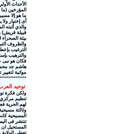
الأحداث الأولي
المؤرخين (ما خ
ما هو إلا مسير
أى إختيار ولا 
والذي أثبته ا
قبيلة قريش) و
بيئة الصحراء 
والظروف التى
الترغيب بإعطا
والترهيب بإستع
فكان هو نبى ع
هاشم جد محمد 
مواتية لتغيير 
***************
توحيد العرب 
ولكن فكرة توح
تنظيم مركزي ل
لهم الحرية فعا
وثالثة مسيحية
المسيحية كانت
تنتشر فى اليم
المستحيل ان ي
تعطى الولاية 