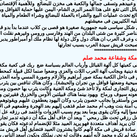
وعبيدهم وتسقى جمالها والكعبة هى مخزن للبضائع وللأهمية الإقتصادية
ائل التى تقع على هذا الممر البرى الشام- اليمن عليها حماية القوافل 
ائع تحدث عمليات البيع والشراء بالعملة للبضائع وشراء الطعام والمياة
يه الكثيريين فى معيشتهم
شكل سياسى شبه جمهورية صغيرة هو قصى بن كلاب عندما بدأ بدو قبيلة
ناصر كثيرة من شتى البلدان من الهند وفارسى ورومى وغيرهم نقلت الث
وعرف العرب ان هناك دول وكل دولة لها نظام ملك أو أمبراطور يدبر
اصبحت قريش سيدة العرب بسبب تجارتها
***********************
 مكة وشقاعة محمد صلم
كعبتها كل ألهة القبائل وأرباب العالم بسباسة ضع ربك فى كعبة مكة 
 دينية و
بجانب آلهة العرب اللات والعزى وضعوا صنما لكل قبيلة كمحطة
فى داخل الكعبة بمكة صور أبراهيم والآزلام وصورة المسي وأمه العذرا
حية وضعتها قوافل من نجران والحبشة).. وكان هناك تنافس بين يثرب 
ق التجارى لمكة ولا تأخذ شئ ومكة الغنية وكانت يثرب بها حصون ومق
ونه سيوف ورماح ويهود بينما هناك قبيلتبن الأوس والخزرق فقيرتين وثن
من وأستقروا بجانب حصون يثرب وكان اليهود يعطفون عليهم ويقوتوهم
 أمنة بنت وهب أم محمد صلم فذهب إليهم بعد الهجرة وطمعهم فى الأس
وا إليه وكان يقوى يوما بعد يوم بسبب الغزوات وأعتمد فى رزقه عل ال
ل رزقي تحت ظل رمحي " وبعد أن خاف أهل مكة أن دعوته تدمر تجارت
ان يريد أهداف متعددة فهو يريد العبيد مثلا للإنضمام لدعوته فكان يقو
 سادة قريش فى مكة لأنهم كانوا يشترون العبيد فتضايق أهل قريش منه
كة لم تكره محمد لأنه أبنهم وقالت له نحن نملكك ونكون أسعد الناس بك