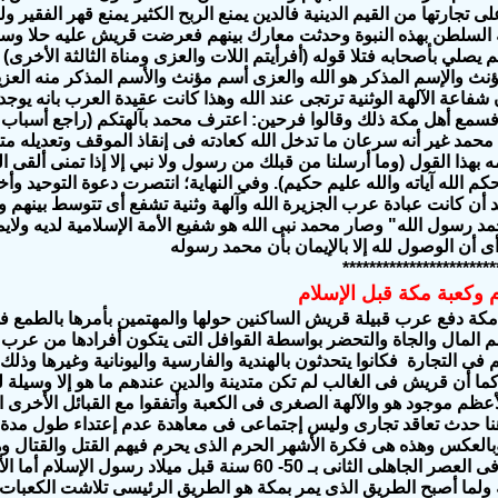
 تجارتها من القيم الدينية فالدين يمنع الربح الكثير يمنع قهر الفقير
السلطن بهذه النبوة وحدثت معارك بينهم فعرضت قريش عليه حلا وسطا
صلي بأصحابه فتلا قوله (أفرأيتم اللات والعزى ومناة الثالثة الأخرى) 
نث والإسم المذكر هو الله والعزى أسم مؤنث والأسم المذكر منه العزيز
شفاعة الآلهة الوثنية ترتجى عند الله وهذا كانت عقيدة العرب بانه يوجد إل
 فسمع أهل مكة ذلك وقالوا فرحين: اعترف محمد بآلهتكم (راجع أسباب ا
محمد غير أنه سرعان ما تدخل الله كعادته فى إنقاذ الموقف وتعديله 
بهذا القول (وما أرسلنا من قبلك من رسول ولا نبي إلا إذا تمنى ألقى ا
كم الله آياته والله عليم حكيم). وفي النهاية؛ انتصرت دعوة التوحيد و
 أن كانت عبادة عرب الجزيرة الله وآلهة وثنية تشفع أى تتوسط بينهم وب
محمد رسول الله" وصار محمد نبى الله هو شفيع الأمة الإسلامية لديه ولايم
 أن الوصول لله إلا بالإيمان بأن محمد رسوله
***********************
 وكعبة مكة قبل الإسلام
مكة دفع عرب قبيلة قريش الساكنين حولها والمهتمين بأمرها بالطمع 
هم المال والجاة والتحضر بواسطة القوافل التى يتكون أفرادها من عرب
 فى التجارة فكانوا يتحدثون بالهندية والفارسية واليونانية وغيرها وذ
ما أن قريش فى الغالب لم تكن متدينة والدين عندهم ما هو إلا وسيلة ل
الأعظم موجود هو والآلهة الصغرى فى الكعبة وأتفقوا مع القبائل الأخرى 
ا حدث تعاقد تجارى وليس إجتماعى فى معاهدة عدم إعتداء طول مدة ال
بالعكس وهذه هى فكرة الأشهر الحرم الذى يحرم فيهم القتل والقتال وه
هذه المعاهدة فى العصر الجاهلى الثانى بـ 50- 60 سنة قبل
ولما أصبح الطريق الذى يمر بمكة هو الطريق الرئيسى تلاشت الكعبات ال