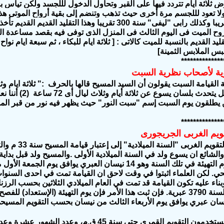
ض ثلاثة ايام تتردد فيها على القبر وتحاول الدخول لللجسد ولكن تيأس بعد
لا تعود لللجسم مرة أخرى حيث تذهب وتنضم إلى بقية أرواح الموتى هذا ا
سنة 200 م تقريبا وكذلك رابى "ليفى" سنة 300 تقريبا وهذا ال
ح الميت فى اليوم الثالث فى المنزل الذى توفى فيه بقصد مساعدة الرو
ليد القديم بالنسبة للميت كالاتى : [ ثلاثة ايام للبكاء ، ثم سبعة ايام نواح 
س الملابس الثمينة]
**************
وية لأصحاب نظرية السبت
لقيامة السبت يقولون أن السيد المسيح قالها بالحرف :" ثلاثة ايام وثل
وهى (1) الإنجيل ي
ين يطلقون يوم السبت إسم "سبت النور" حيث يظهر فيه نور من قبر الم
**************
ويم الغربى الجريجورى
تقريبا فإن يوم التهيئة في تلك السنة وهو 14 نيسان العبري يوافق يوم
د. وبناء عليه تكون القيامة قد تمت في العام الميلادي الثلاثين بحسب الرزن
السنة توافق السنة 3790 عبرية. فإن ثبت هذا الأمر فإن يوم التهيئة (الإستعداد)
 في 14 نيسان عبري يوافق يوم الأربعاء الثالث من نيسان بحسب التقويم المسي