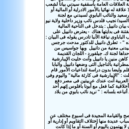
بها مجلس الوصاية الجديد وفى 30/7/2020م أصدرت لجنة العلاقات العامة بأسقفية سيدني بياناً لشعب
ة له نهائيا بالأمور الادراية أو المالية أو
سعيد والنائب البابوي لسيدني مع لجنة
ناء أو الاوصياء وهم : 1- الانبا تادرس مطران بورسعيد والنائب البابوي لسيدني 2- السيد/ نجيب قلدس نائب وزير داخلية ولاية نيو
يات بيان دانييل : يتدخل فى الناحية المالية
لفتنة فى بدايتها هناك - يعترض دانييل على
لباباوى نيافة الأنبا تادرس يقوله فى البيان :
هذه " - تطرق دانييل للدكتور مدحت جرجس
سيدنى معنية من دانييل وبها جواسيس من
ها لجنة ك. جيلفورد - اللجان القديمة
كاهن منين يا دانييل وأنت خليت الإيبارشية
رانية بالناجيل التى وضعها دانييل والبابا
 قلم وايضا بدون دراسة لتداعيات الأمور قام
ت : "الإيبارشية فى كارثة مالية" واليوم وفى
 العربية أنت عندك عربيتين فى مصر دفع
أخلاقية كما فعل مع أبونا بافلوس إتهم أحد
أتباعه بلسانه : " نريد نائب بابوي من بلاد
ح والقيامة المجيدة فى اسبوع مختلف عن
ب عديدة منها إختلاف التقاويم أو إدارية أو
 يهتمون باليوم أو السنة أو ما إذا كانت