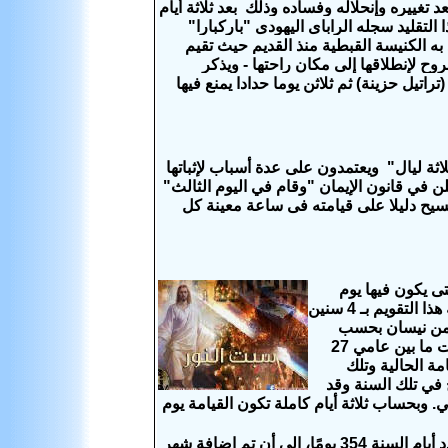
 تغييره وإنحلاله وفساده وذلك بعد ثلاثة أيام
لتقليد سجله الراباى اليهودى "باركبارا"
تقليد القديم القديم تأخذ به الكنيسة القبطية منذ القديم حيث تقيم
ح لإنطلاقها إلى مكان راحتها - ويذكر
(تراتيل حزينة) ثم ثلاثن يوما حدادا يمنع فيها
اثة ليال" ويعتمدون على عدة أسباب لإثباتها
تحدث بلسان يسوع عن ثلاثة أيام وثلاث ليال أى 72 ساعة (2) أننا نعلن في قانون الإيمان "وقام في اليوم الثالث"
سيح دليلا على قيامته فى ساعة معينة كل
يوم
القيامة الأحد والشائع ان يسوع ولد في السنة الميلادية الأولى .والمسيح ولد قبل بداية هذا التقويم بـ 4 سنين
 الجمعة الأول من نيسان بحسب
التقويم المسيحي. لكن العلماء اثبتوا في وقت لاحق ان القيامة تمت في احدى السنوات ما بين عامي 27
امة الحالية وتلك
 للفصح في تلك السنة وقد
حي. وبحساب ثلاثة أيام كاملة تكون القيامة يوم
كان الرومان يستخدمون التقويم القمري حتى سنة 45 ق.م، وعدد الشهور عشرة وعدد أيام السنة 354 يومًا، إلى أن تم إضافة شهر