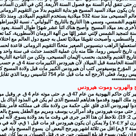
 حتى تتفق أيام السنة مع فصول السنة الأربعة. لكن في القرن السا
 يكون ميلاد السيد المسيح هو بداية التقويم بدلًا من التقويم الرومان
دعوته، فبدأ العالم المسيحى منذ سنة 532 ميلادية يستخدم التقوي
تقويم الشمسي، وسمي هذا التاريخ بالتاريخ "اليولياني"، نسبة للإمبراط
أخرى بعد ميلاد المسيح وأصبح هناك اثنا عشر شهرًا طوال السنة. يعود ا
سنة لتمجيد الشمس لإثني عشر إلهًا من آلهة الرومان الأسطورية، كما تعو
أغسطس، وأصبحت تقويمًا ميلاديًا تعمل به جميع دول العالم مع اختلا
استعملها الراهب دينسيوس الصعير متخذًا التقويم الرومانى قاعدة لحساب
 745 ق.م، تاريخ تأسيس روما، ظنًا منه بأن عملية التجسد حدثت فى سنة وا
تاريخ القديم والجديد، بحسب الإيمان المسيحى، ولكن من الناحية التاري
قبل الميلاد أو السنة الخا
*************
ح والهروب وموت هيرودس
هيرودس االكبير كان حاكم اليهو
ولم يعودوا لهيرودس الذى قلق على حكمة من ولادة ملك فى مملكته فأمر ب
ر حتى موت هيرودس وقد أمرالرب يوسف ومريم مع الطفل يسوع بالعو
هيرودس" (متى 2: 19). نلاحظ ان هذا الامر جرى في وقت ما بعد ولادة يسوع،‏ 
ان يكون يسوع قد بلغ السنتين حين جرى قتل الصبيان.‏ وربما كان ع