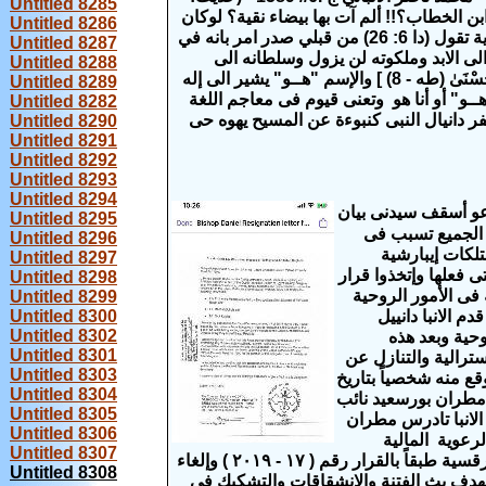
Untitled 8285
 الخطاب؟!! ألم آت بها بيضاء نقية؟ لوكان
Untitled 8286
أخى موسى حيا ما وسعه إلا اتباعي ") ص 2/ 6. حسن ] ومعروف أنه فى سفر دانيال آية تقول (دا 6: 26) من قبلي صدر امر بانه في
Untitled 8287
لى الابد وملكوته لن يزول وسلطانه الى
Untitled 8288
المنتهى" والقيوم إسم من أسماء الله الحسنى [ٱللَّهُ لَآ إِلَٰهَ إِلَّا هُـــــوَ ۖ لَهُ ٱلْأَسْمَآءُ ٱلْحُسْنَىٰ (طه - 8) ] والإسم "هــو" يشير الى إله
Untitled 8289
هــو" أو أنا هو وتعنى قيوم فى معاجم اللغة
Untitled 8282
فر دانيال النبى كنبوءة عن المسيح يهوه حى
Untitled 8290
Untitled 8291
Untitled 8292
Untitled 8293
Untitled 8294
مدعو أسقف سيدنى
بيان
Untitled 8295
Sydney Dio ودانييل كما يعرف الجميع تسبب فى
Untitled 8296
تلكات إيبارشية
Untitled 8297
ى فعلها وإتخذوا قرار
Untitled 8298
 فى الأمور الروحية
Untitled 8299
المالية (صورة المستند الموقع من دانييل بخط يده ) وذلك فى 16/1/2020م قدم الانبا دانييل
Untitled 8300
Untitled 8302
وحية وبعد هذه
Untitled 8301
ترالية والتنازل عن
Untitled 8303
ع منه شخصياً بتاريخ
Untitled 8304
ادرس مطران بورسعيد نائب
Untitled 8305
بر الجليل الانبا تادرس مطران
Untitled 8306
لرعوية المالية
Untitled 8307
والإدارية من قبل قداسة البابا تواضروس الثانى بابا الاسكندرية وبطريارك الكرازة المرقسية طبقاً بالقرار رقم ( ١٧ - ٢٠١٩ ) وإلغاء
Untitled 8308
ى بهدف يث الفتنة والإنشقاقات والتشكيك فى