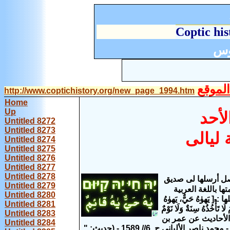
C
optic his
وس
لموقع
http://www.coptichistory.org/new_page_1994.htm
Home
Up
لأحد
Untitled 8272
Untitled 8273
 ليالى
Untitled 8274
Untitled 8275
Untitled 8276
Untitled 8277
Untitled 8278
الأصل أرسلها لى صديق
Untitled 8279
 باللغة العربية
Untitled 8280
َهوٰهُ حَيٌّ، يَهوٰهُ
Untitled 8281
 هُوَ الْحَيُّ الْقَيُّومُ لَا تَأْخُذُهُ سِنَةٌ وَلَا نَوْمٌ
Untitled 8283
 الأحاديث عن عمر بن
Untitled 8284
الخطاب أتى بسفر دانيال النبى لرسول الإسلام (صلم) فغضب الرسول [ إرواء الغليل - محمد ناصر الألباني ج .6// 1589 - (حديث: "