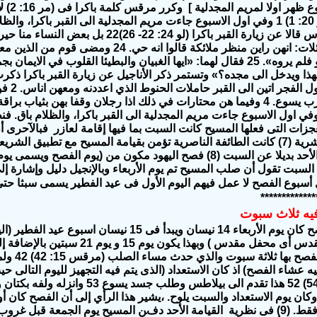
ع ظهر اولا لمريم المجدلية ]
وكرر مرقس كلمة باكرا فى (مر 16: 2)
ل
بر. "
ا عن زيارة القبر باكرا (لو 24: 22- 26)
جسده اتين قائلات: انهن راين منظر ملائكة قالوا
بهذا ويدخل الى مجده؟»
وتستمر ذكر الأناجيل عن زيارة القبر باكرا ذكرت فى الز
ك اذا رجلان وقفا بهن بثياب براقة.
جزات التى فعلها المسيح كانت السبت بما فيها إقامة لعازر فبالآحرى أ
فعل الخير للبشرية (7) كانت الطائفة الناصرية تؤمن بقيامة المسيح مع تطبيق
فإختارت يوم الأحد بديلا عن السبت (8) فصح اليهود مكون من (يوم ال
 السبت تقول أن صلب المسيح تم يوم الأربعاء وبالإنجيل دليل وإشارة إل
سبوع الفصح لا عمل فيهم اليوم الأول فى عيد الفطير يسمى سبثا حتى لو ج
*************
فيه ثلاث سبوت
ذكرنا أن الفصح كان يوم الأربعاء 14 نيسان ويبدأ ف
يبث أى يوم مقدس أى محفل مقدس ) و
فيها المسي
 عشاء الفصح) اذ كان الاستعداد (الذى يتم فيه التجهيز لليوم التالى ح
(لوقا 23: 52-54) 52 هذا تقدم الى بي
ضع قط. 54 وكان يوم الاستعداد والسبت يلوح. ،يشير هذا الرأي إلى أن الفصح 
بعد أيام قليلة فقط. (9) فى نظرية القيامة الأحد دفن المسيح يوم الجمعة