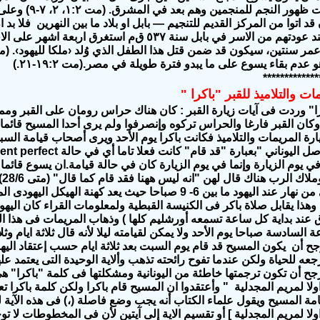
الفترة من وقت ظهو
د اتوا من المركز القديم للتنجيم —‏ بابل او بلاد ما بين النهرين فلا بد 
بهذه الرحلة عند عودتهم من الاسر في بابل سنة ٥٣٧ ق‌م
عدم بقاء يسوع على ما يبدو فترة طويلة في مصر.(مت ٢:‏​١٩-‏٢١‏.)
*************
ت والتلاميذ للقبر "باكرا "
ا" وردت فى آيات زيارة القبر :
كان هناك حراس رومان على القبر وممنوع
وكان القبر فارغا والحراس تركوه وإنصرفوا ولم يرى أحدا المسيح قائما 
ارة المريمات والتلاميذ فكانت باكرا يوم الأحد ويرى أصحاب قيامة السب
 يوم الزيارة وإنما في يوم الزيارة كان في حالة قيامة.ان يسوع قائما 
اضح
الساعة الأولى من نهار عند اليهود ما بين 6- 9 صباحا حيث يعد كهنة اله
هذا يقابل صلاة باكر فى الكنيسة القبطية ولمعلومات القراء كان ال
ق عند بداية كل ساعة تسمعه أورشليم كلها ) وذهاب المريمات فى هذا ا
 السادسة صباحا يوم الأحد ولا يمكن لقيامته ليلا لأنه قال ثلاثة ايام وثلا
رجح أن يكون المسيح قد قام يوم السبت
بعد ثلاثة ايام حسب إعتقاد الي
جعه للحياة ولكن عندما تفوح رائحته تذهب
وألاية الوحيدة التى يعتمد عل
ولا لمريم المجدلية " وأعتقدوا ان المسيح قام باكرا ولكن كلمة باكرا 
لا لمريم المجدلية ]
أو تقسيم الاية إلى آيتين لأن فى المخطوطات لا توج