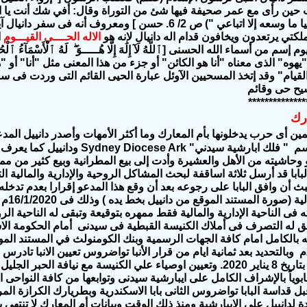
حين رأى مع عمر صحيفة فيها شئ من التوراة وقال: أفي شك أنت يا ابن
تي يرتعدون ويخافون قدام اله دانيال لانه هو
الاله الحــــي القيـــوم
ا
"يهوه" الذى معناه "أنا هو الكائن" أو جزء من هذا المعنى مثل "أنا" أو "
القيام" وقد إتخذ المسحيين الآوئل عبارة الحيى القائم التى وردت فى س
يح حى وقائم
**************
ارك
ن أى حرب يدخلونها بأم المعارك وما أكثر الأمهات وأصدر دانييل ال
أم المعارك بإسم " فلك ابارشية سيدني" cese Ark
و وحاشيته من الأهل والعشيرة وأدت إلى بيع المطرانية وبيع كثير من مم
ابا قد أرسل ثلاثة اساقفة لبحث المشاكل الروحية والإدارية والمالية الت
لبث أن وافق البابا على رجوعه بعد أن وقع هذا المدعو إقرارا بعدم تدخله
والإدارية و
 فى الناحية الإدارية والمالية فقط ممهره بتوقيعة وتبقى له الناحية الر
يحق له التصرف فى أملاك الكنيسة القبطية فى سيدنى أمام الحكومة الاس
 بالكامل امام كافة الجهات الرسمية وبنك الكومنولث في المستند الموق
16 يناير 2020م وبالتحديد بعد ثمانية ايام من قرار الأنبا تواضروس تعيين الانبا ت
بابوي لسيدني بتاريخ 8 يناير 2020. وتعيين اوصياء علي الكنيسة مع نيافة الح
 بابوياً بالإشراف الكامل على ايبارشية سيدنى وتوابعها من كافة النواحى ا
ة لدانييل على الإيبارشية ومنذ ذلك الوقت وبيانات أم المعارك لا تنته