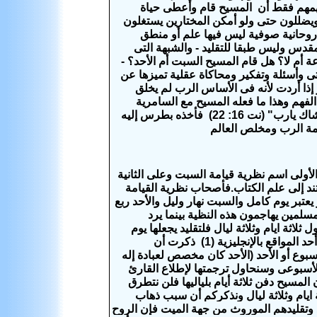
ويهمهم فقط أن المسيح قام وأعطى حياة
يضللون حتى ولو أمكن المختارين يستغلون
ة روحانية صوفية ليس فيها علم أو منطق
مقدس وليس طبقا للتقليد -
والشبهة التى
ايخ هى : " هل كان المسيح فى القبر ثلاثة ايام وثلاثة ليال كاملة أى 72 ساعة أم لا؟ هل قام المسيح السبت أم الأحد؟ -
ى وأسئلة وتفكير ومحاكاة عقلية تميزها عن
ذا أردت لأنه فى الأساس الرب لم يخلق
فهم وهذا ما فعله المسيح مع السامرية
المولود أعمى والأختين مرثا ومريم وحتى التلاميذ ومنهم بطرس الذى تجرأ وقال "حاشاك يارب" (نت 16: 22) فأخذه بطرس إليه
 كلمة الرب ومخلص العالم
ولى اسم نظرية قيامة السبت وعلى الثانية
ند إلى علم الكتاب.فأصحاب نظرية القيامة
يعتبر يوم كامل والسبت نهار وليل والأحد ربع
لمسلمين يهاجمون هذه النظية بينما يرد
لاثة ايام وثلاثة ليال فلتقليد يجعلها يوم
وليلتين فقط (ليلة الجمعة وليلة السبت) فكيف نوفق بين النظريتين وماذا نتبع؟ وفى أحد المواقع بالإنجليزية (1) ذكرت أن
 أسبوع أو الأحد (الأحد كان مخصص لعبادة إله
هو يوم الرب الأسبوعى وسنحاول ترجمتها لإطلاع القارئ
لمسيح دفن ثلاثة أيام بلياليها فلن نتطرق
 ايام وثلاثة ليال ونذكركم أن سبب ذهاب
وتقليدهم الموروث من جهة الميت فإن الروح