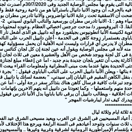
الإصلاحات المالية التى يقوم 
 بالحرف، أن وجود الانبا دانيال باستراليا هو من ناحية روحية فقط ولا علاق
وضحت أن الاسقفية تحت رعاية الانبا تواضروس والانبا تادرس مطران بور
الام
ساوث ويلز سابقا. 3- البروفيسور د/ مدحت جرجس اخصائي العظام .وعوده لمحتو
عوية لكنيسة الأنبا انطونيوس بجيلفورد مع أنه دانييل هو الذى أشعل نار ا
باباوى بغستمرار زوجة كاهن فى الخدمة - أعلن دانييل الحرب على النائب ا
المطران لا يدرس أي قرارات وليست لديه الأهلية أن يحمل مسؤولية ك
م منه لأنه فى مجلس الوصاية ويقول أنه عين لجنة إن كل لجان كنائس 
ة فى كل لجنة ويوجد شخص من الأهل والعشيرة معين فى ثلاث لجان إحدا
ارثة يجب أن تتغير بلجان جديدة بدم جديد - اما عن إعطاء مبلغ لجنازة 
ى الحديدة بعتها عندما بعت مبنى المطرانية ولمعلومات القراء بيعت المط
بنائها - ويعلن الأنبا دانييل الحرب على النائب الباباوى فيقول : " بجرة
بنقل الكاهن المقيم في اليابان إلى سيدني، " بعضمة لسانك يا دانييل قل
توجد تبرعات كافية فرسال كاهن هناك بتذاكر سفر درجة أولى - أما عن
ة منهم واستعملها - وكما تعودنا من دانييل أنه يتهم الاخرين بإتهامات 
ات أخلاقية - ويطالب دانييل أن يرقى نائبا باباويا بدل الأنبا تادرس فيقول 
يدرك كيف تدار ايبارشيات المهجر "
***************
لاثة ايام وثلاثة ليال
 أعياد المسيحيين فى الشرق عن الغرب ويعيد مسيحى الشرق عيد الفص
اث سنوات وتتوحد أعيادهم فى السنة الرابعة ويرجع هذا الإختلاف لأسبا
إنقسام الإمبراطورية الرومانية لشرقية وغربية وغيرها .. والمسيحيون لا