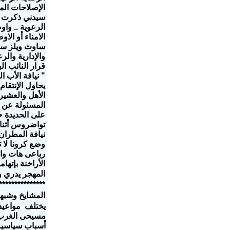
سيدني ذكرت فيه
الرعوية .. وا
والإدارية والر
قرار النائب ال
" نيافة الأب 
يحاول الإنتقا
الأهل والعشير
المسئولة عن اك
على الحديدة حت
تواضروس أثناء 
نيافة المطران 
وضع كرونا لا 
رباعى هات واحد
الأراخنة بإتهام
المهجر يدري و
***************
المشايخ وشبهة ث
يختلف مواعيد
مسيحى الغرب ثل
أسباب سياسية ب