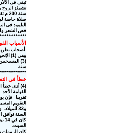
تبقى فى الألأر
تشمئز الروح و
صلاة خاصة لرو
التلمود فى التق
قص الشعر ولب
***************
الأسباب الق
أصحاب نظرية ا
(3) المسيحي
سنة
***************
خطأ فى التق
(4) أدى خطأ التقويم الغربى "السنة الميلادية" إلى إعتبار قيامة المسيح سنة 33 م والتى يكون فيها
و33 للميلا
كان
السبت.