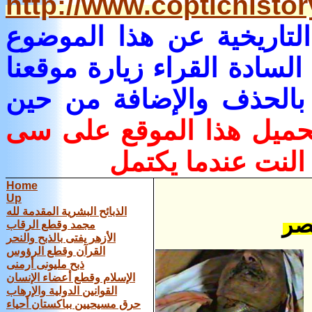
http://www.coptichist
التاريخية
عن هذا الموضوع
لسادة القراء زيارة موقعنا
بالحذف والإضافة من حين
تحميل هذا الموقع على سى
 النت عندما يكتمل
Home
Up
الذبائح البشرية المقدمة لله
صر
مجمد وقطع الرقاب
الأزهر يفتى بالذبح والنحر
القرآن وقطع الرؤوس
ذبح مليونى أرمنى
الإسلام وقطع أعضاء الإنسان
القوانين الدولية والإرهاب
حرق مسيحيين بباكستان أحياء