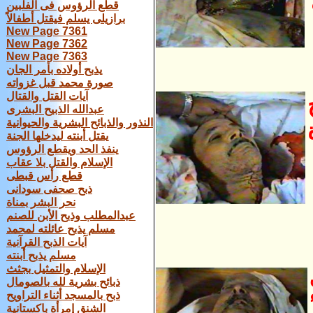
قطع الرؤوس فى الفلبين
برازيلى يسلم فيقتل أطفالاً
New Page 7361
New Page 7362
New Page 7363
يذبح أولاده بأمر الجان
صورة محمد قبل غزواته
آيات القتل والقتال
عبدالله الذبيح البشرى
النذور والذبائح البشرية والحيوانية
يقتل أبنته ليدخلها الجنة
ينفذ الحد ويقطع الرؤوس
الإسلام والقتل بلا عقاب
قطع رأس قبطى
ذبح صحفى سودانى
نحر البشر بمناة
عبدالمطلب وذبح الأبن للصنم
مسلم يذبح عائلته لمحمد
آيات الذبح القرآنية
مسلم يذبح أبنته
الإسلام والتمثيل بجثث
ذبائح بشرية لله بالصومال
ذبح بالمسجد أثناء التراويح
الشنق إمرأة باكستانية