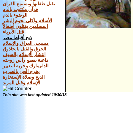
تقتل طفلتها وتستمع للقرآن
قرآن مكتوب بالدم
الوضوء بالدم
الأسلام وآكلى لحوم البشر
المسلمين يقتلون أطفالاً
قتل الأبرياء
ذبح أقباط مصر
مسيحى العراق والإسلام
الحرق والقتل بالخاذوق
إنتشار الإسلام بالسيف
داعية يقطع رأس زوجته
الدانيمارك وحرية التعبير
يخرج الجن بالضرب
الذبح وصلاة الإستخارة
الإسلام وقتل المرتد
This site was last updated
10/30/18