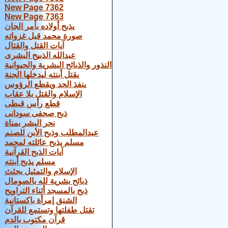
New Page 7362
New Page 7363
يذبح أولاده بأمر الجان
صورة محمد قبل غزواته
آيات القتل والقتال
عبدالله الذبيح البشرى
النذور والذبائح البشرية والحيوانية
يقتل أبنته ليدخلها الجنة
ينفذ الحد ويقطع الرؤوس
الإسلام والقتل بلا عقاب
قطع رأس قبطى
ذبح صحفى سودانى
نحر البشر بمناة
عبدالمطلب وذبح الأبن للصنم
مسلم يذبح عائلته لمحمد
آيات الذبح القرآنية
مسلم يذبح أبنته
الإسلام والتمثيل بجثث
ذبائح بشرية لله بالصومال
ذبح بالمسجد أثناء التراويح
الشنق إمرأة باكستانية
تقتل طفلتها وتستمع للقرآن
قرآن مكتوب بالدم