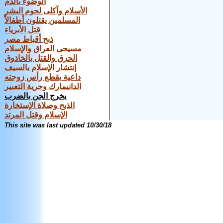
الوضوء بالدم
الأسلام وآكلى لحوم البشر
المسلمين يقتلون أطفالاً
قتل الأبرياء
ذبح أقباط مصر
مسيحى العراق والإسلام
الحرق والقتل بالخاذوق
إنتشار الإسلام بالسيف
داعية يقطع رأس زوجته
الدانيمارك وحرية التعبير
يخرج الجن بالضرب
الذبح وصلاة الإستخارة
الإسلام وقتل المرتد
This site was last updated
10/30/18