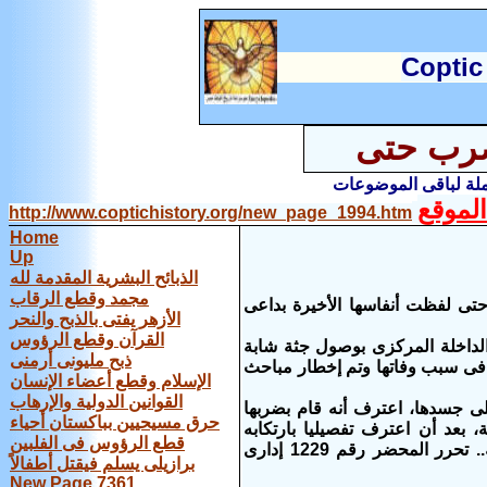
C
optic
ضرب حتى
املة لباقى الموضوعات
لموقع
http://www.coptichistory.org/new_page_1994.htm
Home
Up
الذبائح البشرية المقدمة لله
مجمد وقطع الرقاب
ى لفظت أنفاسها الأخيرة بداعى
الأزهر يفتى بالذبح والنحر
القرآن وقطع الرؤوس
الداخلة المركزى بوصول جثة شابة
ذبح مليونى أرمنى
لاستقبال فى سبب وفاتها وتم إخطار مباحث
الإسلام وقطع أعضاء الإنسان
القوانين الدولية والإرهاب
ة) بالإصابات التى تظهر على جسدها، اعترف أنه قام بضربها
حرق مسيحيين بباكستان أحياء
 بعد أن اعترف تفصيليا بارتكابه
قطع الرؤوس فى الفلبين
للجريمة، وقام بتمثيل الجريمة فى المعاينة التصويرية التى قامت بها النيابة العامة.. تحرر المحضر رقم 1229 إدارى
برازيلى يسلم فيقتل أطفالاً
New Page 7361