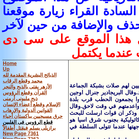
لسادة القراء زيارة موقعنا
حذف والإضافة من حين لآخر
ل هذا الموقع على سى دى
 عندما يكتمل
Home
Up
الذبائح البشرية المقدمة لله
مجمد وقطع الرقاب
يين لهم صلات بشبكة الجماعة
الأزهر يفتى بالذبح والنحر
.وقال البريجادير جنرال اوجين
القرآن وقطع الرؤوس
ذبح مليونى أرمنى
انوا يجمعون الحطب قرب بلدة
الإسلام وقطع أعضاء الإنسان
واعدمتهم في وقت لاحق.وقال
القوانين الدولية والإرهاب
م. وذكر ان قوات ارسلت للبحث
حرق مسيحيين بباكستان أحياء
كاثوليكية بجنوب شرق اسيا هو
قطع الرؤوس فى الفلبين
جهتها عندما تتولى السلطة في
برازيلى يسلم فيقتل أطفالاً
New Page 7361