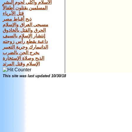
الأسلام وآكلى لحوم البشر
المسلمين يقتلون أطفالاً
قتل الأبرياء
ذبح أقباط مصر
مسيحى العراق والإسلام
الحرق والقتل بالخاذوق
إنتشار الإسلام بالسيف
داعية يقطع رأس زوجته
الدانيمارك وحرية التعبير
يخرج الجن بالضرب
الذبح وصلاة الإستخارة
الإسلام وقتل المرتد
This site was last updated
10/30/18