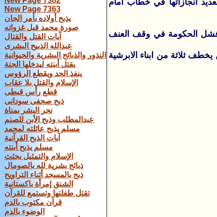
New Page 7362
تعديد انجازاتها في خطاب امام
New Page 7363
يذبح أولاده بأمر الجان
صورة محمد قبل غزواته
ه فشل الحكومة في وقف العنف
آيات القتل والقتال
عبدالله الذبيح البشرى
خطف ثلاثة من ابناء الابرشية
النذور والذبائح البشرية والحيوانية
يقتل أبنته ليدخلها الجنة
ينفذ الحد ويقطع الرؤوس
الإسلام والقتل بلا عقاب
قطع رأس قبطى
ذبح صحفى سودانى
نحر البشر بمناة
عبدالمطلب وذبح الأبن للصنم
مسلم يذبح عائلته لمحمد
آيات الذبح القرآنية
مسلم يذبح أبنته
الإسلام والتمثيل بجثث
ذبائح بشرية لله بالصومال
ذبح بالمسجد أثناء التراويح
الشنق إمرأة باكستانية
تقتل طفلتها وتستمع للقرآن
قرآن مكتوب بالدم
الوضوء بالدم