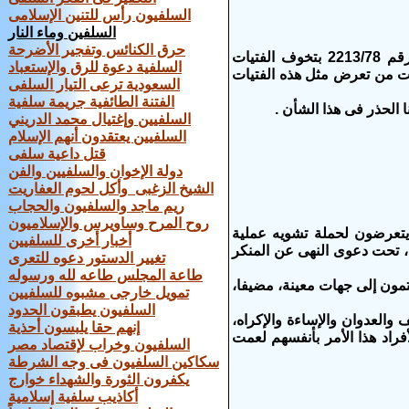
السلفيون رأس للتنين الإسلامى
السلفين وماء النار
حرق الكنائس وتفجير الأضرحة
ابلغ الدكتور / نجيب جبرائيل رئيس الاتحاد المصرى لحقوق الانسان مكتب القائد الاعلى العسكرى بكوبرى القبة برقم 2213/78 بتخوف الفتيات
السلفية دعوة للرق والإستعباد
نت من تعرض مثل هذه الفتيات
السعودية ترعى التيار السلفى
الفتنة الطائفية جريمة سلفية
 الحذر فى هذا الشأن .
السلفيين وإغتيال محمد الدريني
السلفيين يعتقدون أنهم الإسلام
قتل داعية سلفى
دولة الإخوان والسلفيين والفن
الشيخ الزغبى وأكل لحوم العفاريت
ريم ماجد والسلفيون والحجاب
روح المرح وساويرس والإسلاميون
يتعرضون لحملة تشويه عملية
أخبار أخرى للسلفيين
، تحت دعوى النهى عن المنكر
تغيير الدستور دعوه للتعرى
طاعة المجلس طاعه لله ورسوله
تمون إلى جهات معينة، مضيفا،
تمويل خارجى مشبوه للسلفيين
السلفيون يطبقون الحدود
والعدوان والإساءة والإكراه،
إنهم حقا يلبسون أحذية
راد هذا الأمر بأنفسهم لعمت
السلفيون وخراب لإقتصاد مصر
سكاكين السلفيون فى وجه الشرطة
يكفرون الثورة والشهداء خوارج
أكاذيب سلفية إسلامية