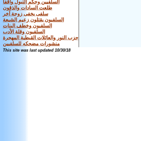
السلفيين وحكم التبول واقفاً
طلعت السادات والذقون
سلفى يخفى زوجة آخر
السلفيون يقتلون زعيم الشيعة
السلفيون وخطف البنات
السلفيون وقلة الأدب
حزب النور والعائلات القبطية المهجرة
منشورات مضحكه للسلفيين
This site was last updated
10/30/18