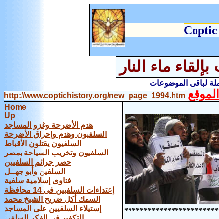
C
optic
إلقاء ماء النار
املة لباقى الموضوعات
لموقع
http://www.coptichistory.org/new_page_1994.htm
Home
Up
هدم الأضرحة وغزو المساجد
السلفيون وهدم وإحراق الأضرحة
السلفيون يقتلون الأقباط
السلفيون وتخريب السياحة بمصر
حصر جرائم السلفيين
السلفين وأبو جهــل
فتاوى إسلامية سلفية
إعتداءات السلفيين فى 14 محافظة
السمك أكل ضريح الشيخ محمد
إستيلاء السلفيين على المساجد
************************
التكفير فى الفكر السلفى