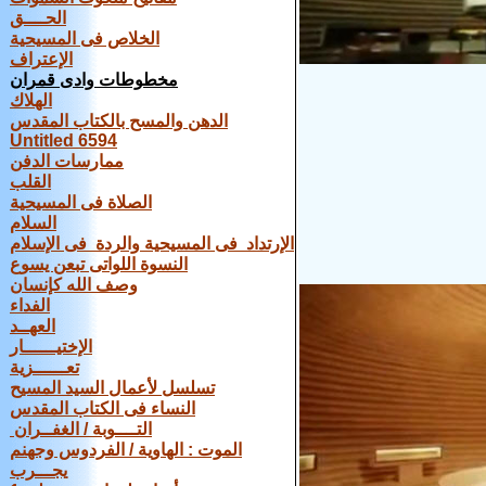
الحــــق
الخلاص فى المسيحية
الإعتراف
مخطوطات وادى قمران
الهلاك
الدهن والمسح بالكتاب المقدس
Untitled 6594
ممارسات الدفن
القلب
الصلاة فى المسيحية
السلام
الإرتداد فى المسيحية والردة فى الإسلام
النسوة اللواتى تبعن يسوع
وصف الله كإنسان
الفداء
العهــد
الإختيــــــار
تعــــــزية
تسلسل لأعمال السيد المسيح
النساء فى الكتاب المقدس
التــــوبة / الغفــران
الموت : الهاوية / الفردوس وجهنم
يجـــرب