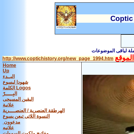
C
optic
املة لباقى الموضوعات
لموقع
http://www.coptichistory.org/new_page_1994.htm
Home
Up
البــدء
شهودا ليسوع
الكلمة Logos
البِـــــرّ
اليقين المسيحى
علانية
الهرطقة العنصرية / العنصــــرية
النسوة اللاتى تبعن يسوع
مدعوون
علانيه
مفاتيح ملكوت السموات