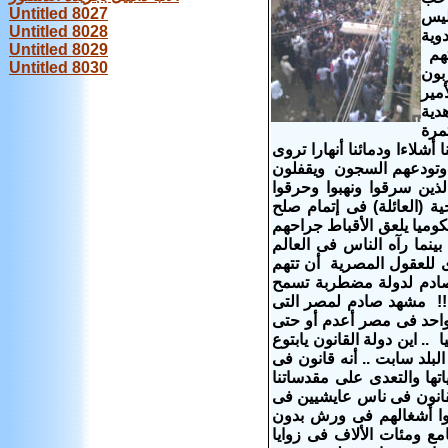
Untitled 8027
ليس
Untitled 8028
وية
Untitled 8029
تهم
Untitled 8030
بون
مير
دية
مرة
أشلاءا ودمائنا أنهارا تروى
ء وتودعهم السجون ويقفلون
ن سرقوا ونهبوا وحرقوا
ة (العائلة) فى إتمام صلح
وميا يلعق الأقباط جراحهم
ينما رآه الناس فى العالم
ى للعقول المصرية أن تتهم
 صادم لدولة مضطربة تسمح
!!! مشهد صادم لمصر التى
احد فى مصر أعدم أو حتى
. اين دولة القانون يابتوع
بلد سابت .. أنه قانون فى
ها والتعدى على مقدساتنا
 القانون فى ناس عايشيين فى
وا أشغالهم فى ورش بدون
ع ومئات الألاف فى زوايا