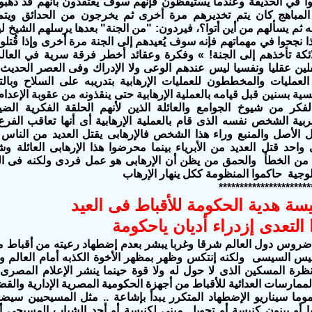
وا في الحديقة وعندما يستيقظون فإنهم سوف يعتقدون بأنهم قد ذهبوا 
لمباهج كان يتم تخديرهم مرة أخرى ثم يخرجون من الحدائق ويتم
 ثم يسألهم من أين أتوا؟، فيردون: "من الجنة" بعدها يرسلهم الشيخ لي
ذا نجحوا في مهماتهم فإنه سوف يُعيدهم إلى الجنة مرة أخرى وإذا قُتلوا
ائكة تأخذهم إلى الجنة! » وفكرة وعقائد أخطر فرقة سرية في العال
ين عقليا ونفسيا ليس عندهم الوعى ولا الإدراك وفى العصر الحدي
العمليات والمخططون للعمليات الإرهابية بتدريبه على السلاح وبال
ة بسنين قبل قيامه بالعملية الإرهابية حتى ينقذونه من عقوبة الإعدام 
فكر من شيوخ الجوامع والعائلة الذين لأنهم الحلقة الفكرية الض
بية الشخص نفسه الذى قام بالعملية الإرهابية أى أنها تعاقب الفرع
 الأصل والمنبع وراء هذا الشخص فالإرهابى يقتل العديد من الناس 
احد قتل العديد من الأبرياء بينما محرضوا هذا الإرهابى العائلة و
 من الخطأ والحمق من يظن أن الإرهابى هو عمل فردى ولكنه فى 
لوجية حاكموا المنظومة ككل ينهار الإرهاب
**********************
سة هدية الحكومة للأقباط فى العيد
التعدى إزدراء أديان ياحكومة
واضروس دول العالم شرقا وغربا يبشر بعدم إضطهاد رعيته من أقباط 
ئيس السيسى ولكنه إنتكس وظهر بمظهر الأخوة الكذبه أمام العالم و
بنظرة المسكين الذى لا حول له ولا قوة حينما ينشر الإعلام المصرى 
لممارسات العدائية للأقباط من أجهزة الحكومية المصرية الإدارية والقض
موما سيناريو الإضطهاد المتكرر يبدأ بإشاعة .. مثل المسيحيين سيض
ا أو يبنون كنيسة أو تحويل مبنى لكنيسة أو أحد الشباب المسيحى 