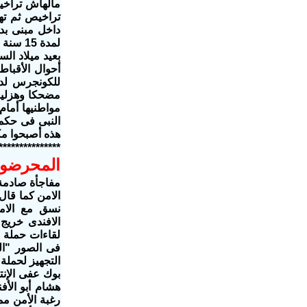
مالهاش تراخي
تراخيص ثم ته
داخل مبنى بد
لمدة 5
بعيد ميلاد ال
أحوال الأقبا
للكونجرس لدع
مضحكا وهزليا 
مواطنيها أمام
هذه أصبحوا مك
***************
المحر
ضو
مفاجأة صادمة
الامن كما قال
نسق مع الام
الافندى خريج
لقاءات حملة ع
فى الصور "ال
التجهيز لحملة
بوك عفى الإنتر
هشام أبو الأف
رغبة الأمن مم