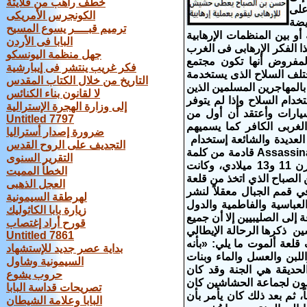
خطف راهب من قلايتة
على
الكونجرس الأمريكى
يضة
ترميم قبــــر يسوع المسيح
أو بين المنظمات الإرهابية
البابا فى الأردن
 الفكر الإرهابى فى الغرب
جهل منظمة اليونسكو
لمفروض أنها تكون مجتمع
فكر غريب ينتشر فى إيبارشية
يختلف السلاح الذى يستخدمة
التاريخ من خلال الكتاب المقدس
 بالمهاجرين المسلمين الذين
لا لقانون بناء الكنائس
تخدام السلاح وإذا لم يتوفر
إلى وزارة الهجرة الإسترالية
سيارات وأعتقد أن أول من
Untitled 7797
الغربى الكافر كما يسميهم
ضرورة إصدار أستراليا
العديدة والشائعة إستخدام
التجديف على الروح القدس
من يدمنون المخدرات فى الإرهاب أو يجعلوهم يدمنون المخدرات وكلمة إغتيال Assassination قادمة من كلمة
التقرير السنوى
حشيش العربية حيث ظهرت فرقة إعتيالات إشتهرت بإسم "الحشاشين" فى القرن 11 و13 ميلادي، وكانت
الخطأ المميت
 الصباح الذي اتخذ من قلعة
العجل الذهبى
 قمم الجبال معقلاً لنشر
لهرطقة السيمونية
 العباسية والفاطمية والدول
زيارة بابا الكاثوليك
 إلى الصليبيين إلا أن جميع
قورح أراد إغتصاب
ذكرها الرحالة الإيطالي
Untitled 7861
لعة ألموت ما يلي: «بأنه
بداية عصر جديد للإستشهاد
للبن والعسل والماء وبنات
السيمونية وشاول
لحديقة هي الجنة وقد كان
حروب يشوع
ضمون لجماعة الحشاشين كان
تصريحات قداسة البابا
، ثم بعد ذلك كان يأمر بأن
البابا وعلامة الشيطان