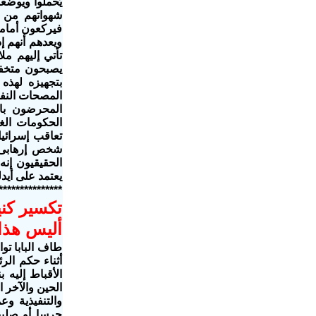
يُحملوا ويوضع
شهواتهم من ا
فيركعون أمامه
ويعدهم أنهم إ
تأتي إليهم مل
يصبحون متخفل
بتجهيزه لهذه 
المصحات النفسي
المحرضون بال
الحكومات الغر
تعاقب إسرائيل
شخص إرهابى و
الحقيقيون
إنه
يعتمد على أيد
***************
تكسير كني
أليس هذا 
طاف البابا ت
أثناء حكم الر
الأقباط إليه 
الحين والآخر ا
والتنفيذية وع
جرسا أو صليب