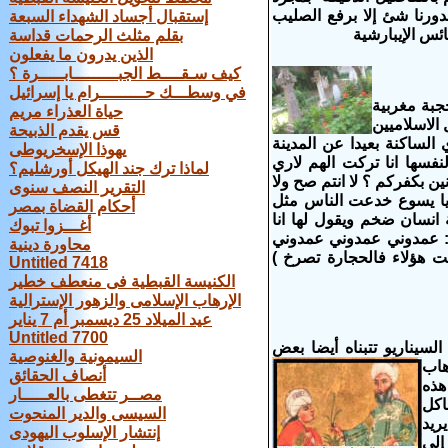
ورنا شئ إلا برفع الصليب
إستقبال أجساد الشهداء السبعة
ئس الإيبارشية
بقلم مثلث الرحمات قداسة
الذين يدرون ما يفعلون
كيف سـقــــط الجبـــــــــابـــــرة ؟
في وسطـــك حـــــــــرام يا إسرائيل
جبة مغربية
حياة العذراء مريم
الاسلاميين
قس يقدم الذبيحة
ب لتزور صاحبتها هدي الساكنة بعيدا عن المدينة
يهوذا الإسخريوطى
فسها انا تركت الهم لاري
لماذا ترك جند الهيكل أورشليم؟
ين بكفركم ؟ لا انتم صح ولا
التقرير النصف سنوى
يا يسوع خدعت الناس مثل
أحكام القضاة بمصر
انسان ضخم ويقول لها انا
أغـــزوا تبوك
ي : عمدوني عمدوني عمدوني
محاورة دينية
ت هؤلاء فالحجارة تصرخ )
Untitled 7418
الكنيسة القبطية فى منعطف خطير
الإرهاب الإسلامى والزهور الإسترالية
عيد الميلاد 25 ديسمبر أم 7 يناير
Untitled 7700
سيناريو تتبناه أيضا بعض
السيمونية والغنوصية
هاب
أنصاف الحقائق
هذه
مصــر تتغطى بالعـــــار
اكل
السيسى والدير المنحوت
ريد
إنتشار الإسلوب اليهودى
إلى