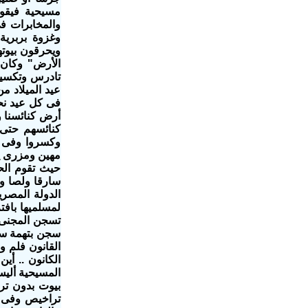
مسيحية فيقوم
والمخابرات ف
وغزوة بربرية
ويحرقون بيوت
الأرض" وكان 
تادرس وتكسير 
عيد الميلاد م
فى كل عيد نحن 
أرض كنائسنا و
كنائسهم حتى
وكسروا وفى مر
مهين ومزرى ين
حيث تقوم الحك
سارقا ولصا وإ
الدولة المصر
لمسلميها باف
تسجن المجنى 
سجن بتهمة سرق
القانون فلم و
الكانون .. أ
المسيحية أليس 
بيوت بدون تر
تراخيص وفى ا