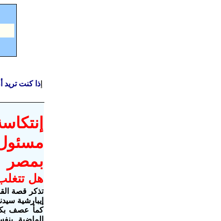
إ
ذا كنت تريد 
إنتكاسة
مسئول 
بمصر
هل تتغلب
تذكر قصة القد
إيبارشية سيدن
كمأ عصف بكنا
الماضية بنفس 