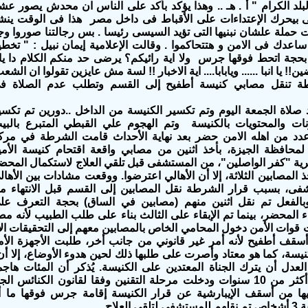
لد الكرام " أ . هـ .. وهذا يؤكد
بأكد على الناس ان محدش يصور عشان
لى بيحرك الإعتداءات على الأقباط فى داخل مصر
هذا فى الوقت ين
 حملة علشان نبنيها التى تؤيد السيسى رئيسا
. بس رجالتنا صوروا وج
ساعدك فى الامن و هتتحاكموا .
وقالت الإعلامية إيمان نبيل : " تخ
بحجة اتحط فوقها جرس ولا اية رائيكم؟ يرضى حد منكم الكلام دا يا
ن!! يا انبا ...... ويابابا.... اية الاخبار !! لسة مش عايزين تقولوا ان الش
ة تنقل مصابي كنيسة أطفيح إلى القسم وتطلب عدم الصلاة ف
 صلاة الجمعة اليوم وتم تكسير الكنيسة من الداخل ..دورين تم تكسي
ونات والمحتويات بالكنيسة وتم الهجوم علي القبطي المتبرع بالبي
د من اهله الامن حضر بعد نهاية الأحداث قامت الشرطة في مرك
 لمحافظة الجيزة، بأخذ اثنين من مصابي واقعة اقتحام كنيسة الأمي
ية "كفر الواصلين"، من المستشفى قبل تلقي العلاج لاستكمال المحض
 المصابين الثلاثة، إلا أن الأهالي اعترضوا. ووقعت مشادات بين الأهال
فى، بسبب قرار الشرطة نقل المصابين إلى القسم قبل الانتهاء م
وبالفعل تم نقل اثنين منهم (مصابين في الساق) بحجة التعرف عل
اء المحضر، بينما تم الإبقاء على الثالث بناء على طلب الطبيب لأنه
وات الأمن دخول المحامي الخاص بالمصابين معهم إلى التحقيقات الأم
 أسقف أطفيح لأنه أمر غير قانوني من جانب أخر، طلبت الأجهزة الأمن
نيسة، كما هو معتاد وأصرت على طلبها ذلك لحين هدوء الأوضاع، إلا أن
عدل أن يترك الجناة المعتدين على الكنيسة. يُذكر أن المئات هاجموا
الصلوات منذ أكثر من 10 سنوات ودخلت مرحلة التقنين وفقا لقانون الكنا
يها من أسقف الإيبارشية عن قرار الكنيسة إقامة جرس فوقها ما
العلاج.