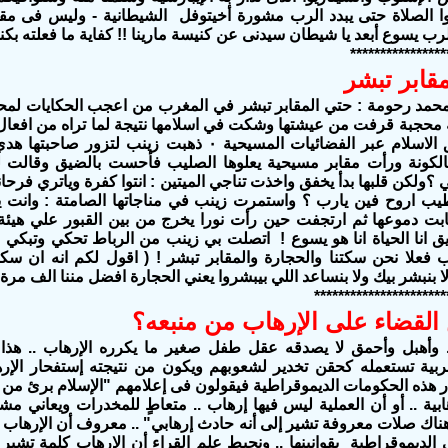
وا الصلاة حتى يبدد الرب مشورة أخيتوفل
الشيطانية - وليس فى مقد
رب يسوع أبعد يا شيطان سيدنى عن كنيسة مارينا !! كفاية ما فعلته بكنا
****************
قابر تبشر
حمد رحومة : حتي المقابر تبشر في المغرب من اعجب الحكايات لمح
 محجبة قرفت من عيشتها وشكت في اسلامها نتيجة لما تراه من افعال 
وكشف حقائق الاسلام عبر الفضائيات المسيحية ٠ ذهبت زين
لكونة ورأت مقابر مسيحية يعلوها الصليب فأحست بالضيق وقالت لن
؟ولكن قلبها بدأ يخفق واخذت تناجي الميتين : انتوا كفرة وياتري فرحان
يب اروح فين يارب ؟ واستمرت زينب في مناجاتها الصامتة : وانت 
بت دموعها ثم ارتجفت حين رأت نورا يخرج من بين القبور علي هيئة 
يق انا الحياة انا هو يسوع ! اتصلت بي زينب من الرباط تحكي وتبك
ب فعلا نحن سكتنا والحجارة والمقابر تبشر ! ( اقول لكم انه ان سك
ا بنبشر بيك ولا بنساعد اللي بيبشروا يعني الحجارة افضل مننا الف مرة
**********************
القضاء على الإرهاب من منبعه؟
 وأهبل وأحمق لا يصدقه عقل طفل صغير ما يكرره الإرهاب .. هذا ال
بية تستعمله كحقن تخدير لشعوبهم ويكون من نتيجته إستفحار الإر
ار هذه الحكومات الديموقراطية فيقولون فى إعلامهم "الإسلام برئ من 
ابية .. أو أن العملية ليس فيها إرهاب .. متعاطٍ للمخدرات ويعاني مش
ناك صلات معروفة تشير إلى أنه حادث إرهابي" .. معروف أن الإرهاب ي
لديموقراطية بقوانينها .. ونحيط علم القراء أن الإرهاب كلمة تشير 