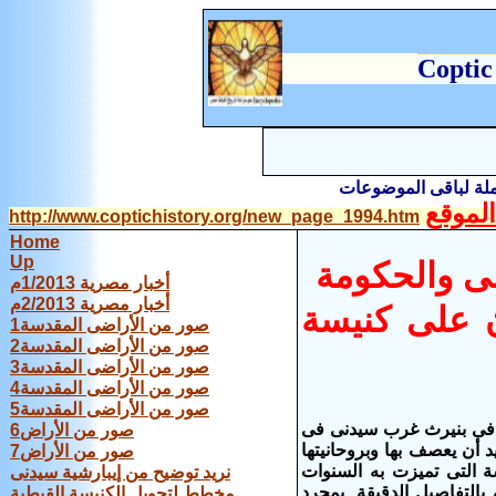
C
optic
املة لباقى الموضوعات
لموقع
http://www.coptichistory.org/new_page_1994.htm
Home
Up
سى والحكومة
أخبار مصرية 1/2013م
أخبار مصرية 2/2013م
ن على كنيسة
صور من الأراضى المقدسة1
صور من الأراضى المقدسة2
صور من الأراضى المقدسة3
صور من الأراضى المقدسة4
صور من الأراضى المقدسة5
نا فى بنيرث غرب سيدنى فى
صور من الأراض6
د أن يعصف بها وبروحانيتها
صور من الأراض7
ة التى تميزت به السنوات
نريد توضيح من إيبارشية سيدنى
 بالتفاصيل الدقيقة بمجرد
مخطط لتحويل الكنيسة القبطية