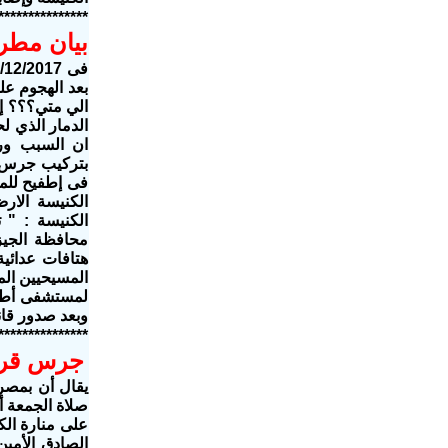
***************
بيان مطرا
بعد الهجوم عل
الي متي؟؟؟ إ
الدمار الذي ل
ان السبب ورا
بتركيب جرس ف
فى إطفيح للمر
الكنيسة الا
محافظة الجيز
هتافات عدائية
المسيحيين الم
لمستشفى أطفي
وبعد صدور قانو
***************
جرس قرية
يقال أن بمصر 
صلاة الجمعة أ
على منارة ال
الصادق الأمين 