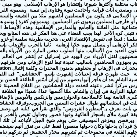
هاب مختلفة وأكثرها شيوعا وإنتشارا هو الإرهاب الإسلامى وهو مبنى 
مى ومصدره آيات قرآنية وأحاديث نبوية وفتاوى إبن تيمية ويسمونه الفر
هاب الإسلامى قد يكون بين المسلمين أنفسهم مثلا بين الشيعة والسنة 
أو خارجى (مسلمين يرهبون غير المسلمين ويسمونهم كفرة ) وينمو هذا
ماعية مثل العائلة والجامع والمدارس الإسلامية وهذه الأوساط ا
ه تتبنى كره الآخر لهذا يجب القضاء على هذا الفكر فى هذه المنابع و
سلميا : فيبدأ فى تقويض الإقتصاد الغربى بتخريبه بطريقة سلمية أو غزو
كر الإرهابى أو يتسلل بينهم خلايا إرهابية ثانيا بالحرب والإرهاب بإس
عون العديد من الأساليب منها أسلوب دهس المارة من الأبرياء بال
طينيين لقتل الأبرياء من اليهود فى إسرائيل ثم إنتشر فى العالم 
م يجهزون المجاهدين باساليب عديدة تبعا لنوع الإرهاب ومن طرقهم 
سية الشام بعد أن هاجر إليها بعضهم من إيران أسّس الطائفة الحسن بن
س مركزاً لنشر دعوته اتخذت دولة الحشاشين من القلاع الحصينة في
يلية النزارية في إيران والشام. ممَّا أكسبها عداءً شديدًا مع الخلافة
رى التابعة لهما كالسلاجقة والخوارزميين والزنكيين والأيوبيين بالإضافة
لت في استئصالهم طوال عشرات السنين من الحروب.وفرقة الحشاشين 
لتي باتت تعرف بـ"أسطورة الفردوس" والذي نقرأ في كتابه في وصف ق
قة كبيرة ملأى بأشجار الفاكهة وفيها قصور وجداول تفيض بالخمر وا
 ويرقصن ويعزفن الموسيقى حتى يوهم شيخ الجبل لأتباعه أن تلك ا
يّ فرد أن يدخلها وكان دخولها مقصوراً فقط على من تقرّر أنهم سين
خِلهم القلعة في مجموعات ثم يُشرِبهم مخدّر الحشيش ثم يتركهم نياماً