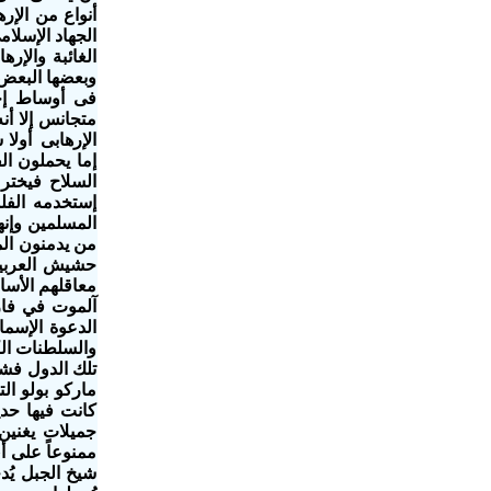
أنواع من الإر
الجهاد الإسلا
الغائبة والإر
وبعضها البعض 
فى أوساط إجت
متجانس إلا أن
الإرهابى أولا 
إما يحملون الف
السلاح فيختر
إستخدمه الفلس
المسلمين وإنه
معاقلهم الأسا
آلموت في فار
الدعوة الإسماع
والسلطنات الكب
تلك الدول فش
ماركو بولو ا
كانت فيها حدي
جميلات يغنين
ممنوعاً على أ
شيخ الجبل يُد