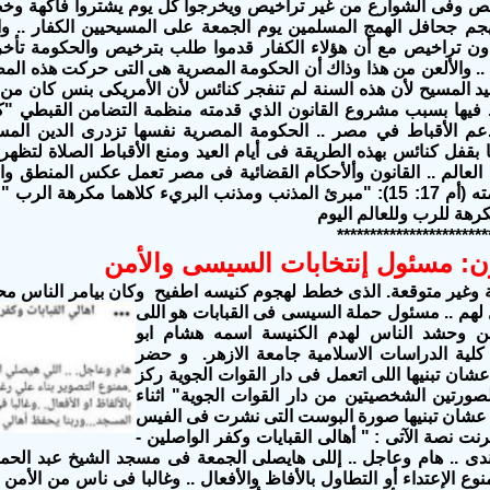
ص وفى الشوارع من غير تراخيص ويخرجوا كل يوم يشتروا فاكهة وخض
جم جحافل الهمج المسلمين يوم الجمعة على المسيحيين الكفار .. وا
ون تراخيص مع أن هؤلاء الكفار قدموا طلب بترخيص والحكومة تأخ
1 سنة .. والألعن من هذا وذاك أن الحكومة المصرية هى التى حركت هذه الم
سيد المسيح لأن هذه السنة لم تنفجر كنائس لأن الأمريكى بنس كان من 
ط فيها بسبب مشروع القانون الذي قدمته منظمة التضامن القبطي "كو
م الأقباط في مصر .. الحكومة المصرية نفسها تزدرى الدين المسي
بقفل كنائس بهذه الطريقة فى أيام العيد ومنع الأقباط الصلاة لتظهر
 العالم .. القانون وألأحكام القضائية فى مصر تعمل عكس المنطق و
النبى فى حكمته (أم 17: 15): "مبرئ المذنب ومذنب البريء كلاهما مكره
رهة للرب وللعالم اليوم
***********************
ن
:
مسئول إنتخابات السيسى والأمن
 وغير متوقعة.
الذى
خطط لهجوم كنيسه اطفيح وكان بيامر الناس مح
 لهم .. مسئول
حملة السيسى فى القبابات هو اللى
ن وحشد الناس لهدم الكنيسة اسمه هشام ابو
 كلية الدراسات الاسلامية جامعة الازهر. و حضر
شان تبنيها اللى اتعمل فى دار القوات الجوية ركز
صورتين الشخصيتين من دار القوات الجوية" اثناء
 عشان تبنيها صورة البوست
التى نشرت فى الفيس
نت نصة الآتى : " أهالى القبايات وكفر الواصلين -
ندى .. هام وعاجل .. إللى هايصلى الجمعة فى مسجد الشيخ عبد الحمي
نوع الإعتداء أو التطاول بالأفاظ والأفعال .. وغالبا فى ناس من الأمن