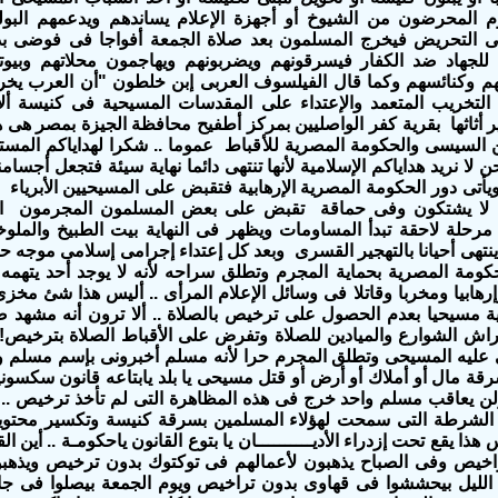
 المحرضون من الشيوخ أو أجهزة الإعلام يساندهم ويدعمهم البو
ى التحريض فيخرج المسلمون بعد صلاة الجمعة أفواجا فى فوضى بد
 للجهاد ضد الكفار فيسرقونهم ويضربونهم ويهاجمون محلاتهم وبيو
هم وكنائسهم وكما قال الفيلسوف العربى إبن خلطون "أن العرب يخر
التخريب المتعمد والإعتداء على المقدسات المسيحية فى كنيسة ألأ
أثاثها بقرية كفر الواصليين بمركز أطفيح محافظة الجيزة بمصر هى ه
ن السيسى والحكومة المصرية للأقباط عموما .. شكرا لهداياكم المست
لا نريد هداياكم الإسلامية لأنها تنتهى دائما نهاية سيئة فتجعل أجسامنا 
يأتى دور الحكومة المصرية الإرهابية فتقبض على المسيحيين الأبريا
 لا يشتكون وفى حماقة تقبض على بعض المسلمون المجرمون الذي
حلة لاحقة تبدأ المساومات ويظهر فى النهاية بيت الطبيخ والملوخي
تهى أحيانا بالتهجير القسرى وبعد كل إعتداء إجرامى إسلامى موجه حك
ومة المصرية بحماية المجرم وتطلق سراحه لأنه لا يوجد أحد يتهمه ب
رهابيا ومخربا وقاتلا فى وسائل الإعلام المرأى .. أليس هذا شئ مخز
ية مسيحيا بعدم الحصول على ترخيص بالصلاة .. ألا ترون أنه مشهد
تراش الشوارع والميادين للصلاة وتفرض على الأقباط الصلاة بترخيص
عليه المسيحى وتطلق المجرم حرا لأنه مسلم أخبرونى بإسم مسلم و
ة مال أو أملاك أو أرض أو قتل مسيحى يا بلد يابتاعه قانون سكسونيا .
لن يعاقب مسلم واحد خرج فى هذه المظاهرة التى لم تأخذ ترخيص .. ال
ين الشرطة التى سمحت لهؤلاء المسلمين بسرقة كنيسة وتكسير محتويات
هذا يقع تحت إزدراء الأديــــــــــان يا بتوع القانون ياحكومـة .. أين
اخيص وفى الصباح يذهبون لأعمالهم فى توكتوك بدون ترخيص ويذهب
لليل بيحششوا فى قهاوى بدون تراخيص ويوم الجمعة بيصلوا فى جام