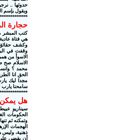
حدوثها .. نرج
وبقول بإسم ال
***************
حجارة الم
كتب المبشر م
هي فتاة عادية
وقفت في البا
الاسوأ من همي 
الاسلام صح ط
محمد ؟ وانسا
الحق انا الطر
مجدا ليك يار
سامحنا يارب ل
***************
هل يمكن 
سيناريو عبيط
الحكومات
الغر
وتمكنه ثم تنه
الهجمات الإره
ذهنية، وليس ه
أن يقضى على ا