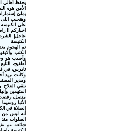
يحفظ أهالى الب
الأمن هوه ال
بملئ إستمارات
وهنجيب اللى 
على الكنيسة 
اخباركم !! راضي
عاجل| الشرط
الكنيسة
تم الهجوم بعد
الكنب والايق
وأصيب هو وعد
أطفيح، التابع
تادرس، في قر
وكانت تريد أخذ
ومدير المستش
تلقي العلاج 
المتهمين وإنه
متصل، رفضت ق
الأنبا زوسيما
الصلاة في الك
أنه ليس من ال
شائعة -تم نف
الكنيسة وإصابة 3 أشخاص تم نقلهم للمستشفى لتلقي 