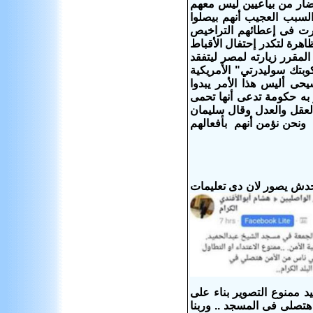
ار من بياعيين ليس معهم
لسبب العجيب أنهم بيصلوا
رت فى إعطائهم التراخيص
ظاهرة لتكدر إحتفال الأقباط
المقرر زيارته لمصر ليتفقد
بتك سوليدرتي" الأمريكية
حى أليس هذا الأمر يبدوا
 به حكومة تدعى أنها تحمى
العقل والعدل وقال سليمان
ة الرب " ونحن نؤمن أنهم بأفعالهم
دش يصور لان دى تعليمات
د ممنوع التصوير بناء على
 هتصلى فى المسجد .. وربنا