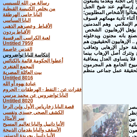
إلى الجنة وبعدما يُشبعون
رسالة من الله للسيسى
 إرسالهم عند شيخ الجبل
من يخلص الكنيسة القبطية
غتالوا الأشخاص المطلوبين؛
البابا حامى الهرطقة
 أثناء تأدية مهماتهم فسوف
البابا السياسى
م الإسلامي
وهم المدمنين
الأقباط وعصرهم الذهبى
ث يؤهل الإرهابيون الشخص
الأقباط يردون
تصنع بانه مجنون ويدخلوته
لعبة الكراسى المرقسية
.. الإرهابيون الحقيقيون هم
Untitled 7959
يقة حول الإرهابى وتعاقب
القدس عاصمة
 وتترك أصل الإرهاب بينما
إنتكاسة للبابا تواضروس
فلا يتساوى العدل يمعاقبة
أعطوا الحكومة قائمة بالكنائس
شيوخ الجامع هم المجرمون
المجمع الغنغرى
الحقيقة عمل جماعى منظم
بيت العائلة المصرية
Untitled 8016
عبادة يهوه أو الله
فقرات عن : النفط - الهرطقات - الحروم
البابا تواضروس عن محمد مرسي
Untitled 8020
قصة البابا زخارياس الأول وإبن الرجا
مصر
الكشف الصحى جسدى ونفسى
نظر
سر الأمثال
بين
الأنبا دانييل والبابا تعاليم المسيح
ائية
الأسقف والبابا يقدمان الذبيحة
عون
الأنبا دانييل بجريدة الدستور
أحب