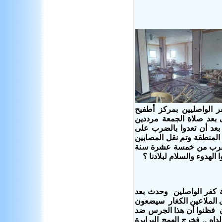
مير تادرس بقرية كفر الواصليين بمركز أطفيح
 بعد صلاة الجمعة مرددين
 بعد أن تعدوا بالضرب على
 المنطقة وتم نقل المصابين
ا يقرب من خمسة عشرة سنة
لهدوء والسلام لبلادنا ؟
ية كفر الواصلين وحدث بعد
ى الملاعين الكغار سيضعون
ن فظنوا أن هذا الجرس ضد
داه .. فخرج الهمج البرابرة