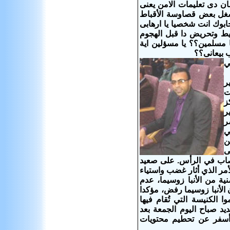
 دى تعليمات الامن
يعنى
شغل بعض قصاوسة الأقباط
ابوك انت شخصيا يا ارهابى
طيط وتحريض دا قبل الهجوم
 مسلمين؟؟ يا مسؤلين اية
عب بيعانى؟؟
ي
ر
ت
ز
ر
ر
ي
ن
ى
 مصاب في الرأس. على صعيد
ر الذي أثار غضب واستياء
ية من الأنبا زوسيما، عدم
 الأنبا زوسيما رفض، مؤكدا
 الكنيسة التي تُقام فيها
ئس الجديد صباح اليوم الجمعة بعد
 أسفر عن تحطيم محتويات