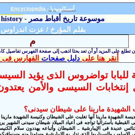
أنسكلوبيد
يا
Encyclopedia -
موسوعة تاريخ أقباط مصر
-
 history
بقلم المؤرخ / عزت اندراوس
م
أن تطلع على المزيد أو أن تعد بحثا اذهب إلى صفحة الفهرس تفاصيل ك
أنقر هنا على
دليل صفحات
الفهارس فى ا
 للبابا تواضروس الذى يؤيد السي
إنتخابات السيسى والأمن يعتدو
 الشهيدة مارينا على شيطان سيدنى؟
يسة الشهيدة مارينا أنها تغلبت على الشيطان وكنيسة الشهيدة ماري
ى القبطية بأستراليا تواجه فى أعياد الميلاد شيطان سيدنى الشهير يري
ئس عديدة فى الإيبارشية .. الشيطان وأتباعه يهددون سلام الكنيس
الإسلوب والسيناريوا الذى تدار به الإيبارشية وسئمنا منه وسنوافيكم