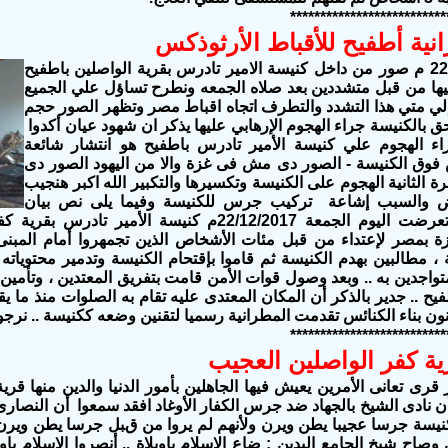
**************************
نية أطفيح للأقباط الأرثوذكس
فى 22/12/2017 م صور من داخل كنيسة الامير تادرس بقرية الواصلين باطفيح
يها من قبل متشددين بعد صلاه الجمعه ونطرح تساؤل علي الجميع
لي متي هذا التشدد والتطرف اتجاه اقباط مصر وتظهر الصور حجم
حق بالكنيسة جراء الهجوم الإرهابي عليها يذكر ان شهود عيان أكدوا
ء الهجوم علي كنيسة الأمير تادرس باطفيح هو انتشار شائعة
وق الكنيسة - الصور دى مش فى غزة والا من اليهود الصور دى
ة الثانية الهجوم على الكنيسة وتكسيرها والتكبير الله اكبر هنجيب
رض والسبب إشاعة تركيب جرس للكنيسة وفيما يلى نص بيان
الكنيسة : " تعرضت اليوم الجمعة 22/12/2017م كنيسة الأ
ة بمصر لإعتداء من قبل مئات الأشخاص الذين تجمهروا أمام المبنى
 ، مطالبين بهدم الكنيسة ثم قاموا بإقتحام الكنيسة وتدمير محتوياته
تواجدين به .. وبعد وصول قوات الأمن قامت بتفريق المعتدين ، وتأمين
ح .. جدير بالذكر أن المكان المعتدى عليه تقام به الصلوات منذ م
ن بناء الكنائس تقدمت المطرانية رسميا لتقنين وضعه ككنيسة .. نرجوا ا
**************************
 كفر الواصلين العجيب
قرى تعانى الأمرين يعيش فيها الجاهلين بأمور الدنيا والدين منها قر
ن نادى الشيخ بالجهاد ضد جرس الكفار الأوغاد افقد سمعوا أن النصار
كنيسة جرسا عجيبا يطن ويرن ولأنهم لم يروا من قبل جرسا يطن وير
وصاح شيخ الجامع البدين : ضاع الإسلام ياويلاة .. أنصروا الإسلام ياول