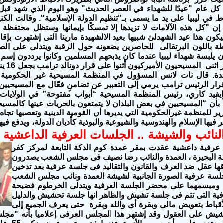
من كل عام "عيدًا للشهداء في العصر الحديث" وهو اليوم الذي شهد قبل
ط في ليبيا على يد ما يسمى بـ"تنظيم الدولة الإسلامية". وقالت ال
 إن "كل هذه الآلامات لا تزيدها إلا تمسكًا بإيمانها وستظل محتفظة 
كون هذا عيد الشهدلئ شبيها بعيد الالشهيدة مارينا التى إشتهرت بإقا
 باللون البرتقالى للحاصرين يضعونه حول الرقبة ويتدلى على الصدر
ن يلبسة شهداء ليبيا عندما كان يذبحهم المسلمين وكانوا يرددون إسم 
وفى تطور
Con: “قرار الرئيس ترامب يرمي إلى التعبير عن تضامنٍ فعّال مع المسيحي
ايفيد كاري، رئيس المنظمة المسيحية “أبواب مفتوحة” في الولايات 
 بأن “المسيحيين في بعض البلدان لا يتمتعون بالحريات عينها كالمسيح
 للمنظمة غيرالحكومية التي يديرها أن القومية الدينية وتعصبها تجاه
بر فيها الإسلام والهندوسية والشيوعية والبوذية كأديان الدولة، ويدفع في
لنائب والشيشة .. الجلسات العرفية الداعشية
فية داعشية عقدت بمقر عمدة كوم الدكة التابعة لمركز كفر
ظة البحيرة ، العمدة والنائب رضا نصيف فى مجلس الشعب يصدرون
قها عقل ضد العرف والقانون والتقاليد فى جلسة عرفية بعد تدخين
سة عرفية الصورة الجانبية لشيشة العمدة ونائب مجلس الشعب
ومبسمهما على محضر الجلسة العرفية ويتدلى الخرطوم فضيحة
فية التى تتم فى جلسة تشيش والظاهر انها جلسة تحشيش والدليل
قباط بتعويض مالى وبقرة أى والله وبقرة حتى يعرف الجميع إلى
شيش على العقول وقد إشتهر هذا المجلس العرفى إعلاميا بأنه "مج