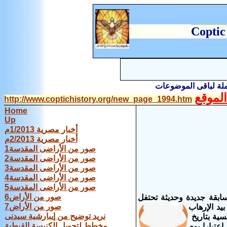
C
optic
املة لباقى الموضوعات
لموقع
http://www.coptichistory.org/new_page_1994.htm
Home
Up
أخبار مصرية 1/2013م
أخبار مصرية 2/2013م
صور من الأراضى المقدسة1
صور من الأراضى المقدسة2
صور من الأراضى المقدسة3
صور من الأراضى المقدسة4
صور من الأراضى المقدسة5
صور من الأراض6
قبطية وفى سابقة جديدة وحديثة تحتفل
صور من الأراض7
بيد الإرهاب
نريد توضيح من إيبارشية سيدنى
سية بتاريخ
مخطط لتحويل الكنيسة القبطية
اعتبارا يوم