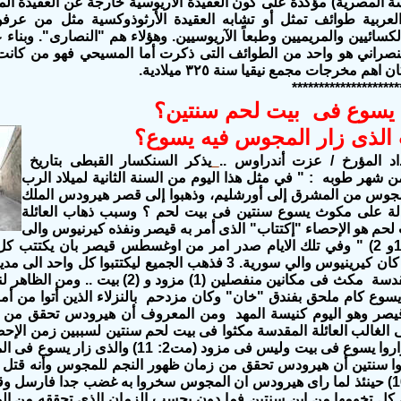
ة المصرية) مؤكدة على كون العقيدة الآريوسية خارجة عن العقيدة الم
لعربية طوائف تمثل أو تشابه العقيدة الأرثوذوكسية مثل من عرفوا 
كسائيين والمريميين وطبعاً الآريوسيين. وهؤلاء هم "النصارى". وبناء
نصراني هو واحد من الطوائف التى ذكرت أما المسيحي فهو من كانت 
اهم مخرجات مجمع نيقيا سنة ٣٢٥ ميلادية.
********************
سوع فى بيت لحم سنتين؟
ت الذى زار المجوس فيه يسوع؟
د المؤرخ / عزت أندراوس ..
يذكر السنكسار القبطى بتاريخ
من شهر طوبه : " في مثل هذا اليوم من السنة الثانية لميلاد الرب
مجوس من المشرق إلى أورشليم، وذهبوا إلى قصر هيرودس الملك
دلة على مكوث يسوع سنتين فى بيت لحم ؟ وسبب ذهاب العائلة
لحم هو الإحصاء "إكتتاب" الذى أمر به قيصر ونفذه كيرنيوس والى
الي سورية. 3 فذهب الجميع ليكتتبوا كل واحد الى مدينته."
أن العائلة المقدسة مكث فى مكانين منفصلين (1) م
يسوع كام ملحق بفندق "خان" وكان مزدحم بالنزلاء الذين أتوا من أم
قيصر وهو اليوم كنيسة المهد ومن المعروف أن هيرودس تحقق من
ان المجوس زاروا يسوع فى بيت وليس فى مزود (مت2
ثوا سنتين أن هيرودس تحقق من زمان ظهور النجم للمجوس وأنه قتل 
دون (مت2: 16) حينئذ لما راى هيرودس ان المجوس سخروا به غضب جدا فارسل 
كل تخومها من ابن سنتين فما دون بحسب الزمان الذي تحققه من الم