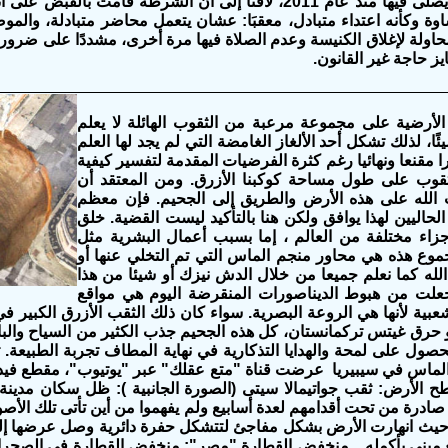
الكنيسة التي يصلى فيها منذ عام 2011، لافتَا إلى أن الشرطة قامت
وة وكأنه اعتداء متبادل، معقبَا: عشان يتعمل محاضر متبادلة، وال
حاولة لإغلاق الكنيسة وعدم الصلاة فيها مرة أخرى، مشددًا على ضرورة 
ز حاجة غير القانون.
الأرضية على مجموعة مرعبة من الثقوب الهائلة لا يعلم
ئًا، لذلك تشكل أحد الألغاز الغامضة التي لم يجد لها العلم
 مقنعا ونهائيا رغم كثرة الفرضيات المقدمة لتفسير كيفية
ثقوب على طول مساحة كوكبنا الأزرق. ومن المعتقد أن
الله على هذه الأرض والطريق إلى الجحيم. فإن معظم
الحاليين لهذا يوافق ولكن هنا بالتأكيد ليست القضية. خلق
زاء مختلفة من العالم ، إما بسبب أعمال البشرية مثل
جموع هذه هي محاور منجم الماس التي تم التخلي عنها أو
لله كما نعلم جميعا من خلال الدش نيزك أو شيئا من هذا
جعلت من هبوط الديناصورات المنقرضة اليوم هي مواقع
عبية لأنها هي الروعة البصرية. سواء كان ذلك الثقب الأزرق الكبير ف
و حرق غيتس تركمانستان، كل هذه الجحيم جذب الكثير من السياح والب
صول على لمحة والهدايا التذكارية في نهاية المطاف تجربة الطبيعة. ت
ح الأرض: ثقب جواتيمالا سيتى (الصورة الجانبية ): ظل سكان مدينة
صادرة من تحت أقدامهم لعدة أسابيع ولم يفهموا من أين تأتى تلك الأ
تبتلع مبنى بأكمله... منخفض القطارة "مصر": منخفض القطارة في الصحر