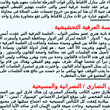
داء على منازل الاقباط ولكن قوات الشرطة تعاملت معهم بقوة وقامت 
ة ورغم عقد جلسة عرفية امس والتى حكمت بتهجير القبطى المتهم
ريمه ٥٠ الف جنية الا ان هذا لم يمنع من خروج تجمعات عقب الصلاة فى محاو
المتهم عبارة عن ثلاث منازل للاقباط والتى تقع متجاورة بشارع واحد 
*************
لسة العرفية التحشيشية
رة نادية هنري عضو مجلس النواب ، الجلسة العرفية التي عقدت أمس ب
ن وجود علاقة بين قبطي وسيدة مسلمة وأضافت إن الجلسة العرفية تعود
بتهجير القبطي المتهم وتغريمه 50 ألف جنية ، هو إهدار لدولة القا
 تأصيل هذه الجلسات التي تعد مخالفة واضحة للقانون والدستور . 
 في هذه الأحداث فالقانون وحدة من يحدد ويقرر ويعاقب وليس ل
و تبرأ اى شخصا فهناك طرف متهم وهو القبطي وهناك من قام بوا
ب إن يمثل الجميع أمام القانون . واعتبرت هنري استمرار الجلسات الع
 ما يجب التوقف عنها ويكفى ما تم حصده من نتائج هذه الجلسات على
ق المجتمع في عقاب المخطىء .
***********************
 النصارى / النصرانية والمسيحية
طارق حجي، الكاتب والمفكر المصري، إن هناك فارق كبير بين المسي
به الشخصي على موقع التواصل الاجتماعي "فيسبوك"، أمس، :" قل 
ى سنة ٣٢٥ ميلادية إتفقت كل الكنائس المسيحية عند اجتماع ممثليها فى مجمع