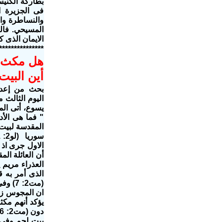
بطاركة الكنيس
فى الجزيرة ا
والنساطرة وال
المسيحي. فال
الايمان الذى كان 
***************
هل مكث ي
أين البي
بحث من إعدا
اليوم الثالث 
يسوع، أتى ال
" فما هى الأ
المقدسة لبيت 
الاول جرى اذ كان كيرينيوس و
العذراء مريم 
الذى أمر به 
يؤكد أنهم مك
بيت لحم وفي 