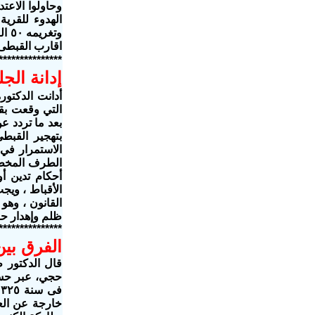
وحاولوا الاعت
الهدوء للقري
وتغ
اقارب القبطى 
***************
إدانة الج
أدانت الدكتو
بعد ما تردد ع
الاستمرار في
الطرف المخطئ
أحكام تدين أ
الأقباط ، ويج
القانون ، وهو
ظلم وإهدار ح
***************
الفرق بين
قال الدكتور 
حجي، عبر حسا
ف