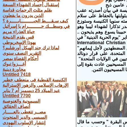
إستقبال أجساد الشهداء السبعة
 عامين ذبح
بقلم مثلث الرحمات قداسة
كنيسة في بيان أصدرته عقب
الذين يدرون ما يفعلون
بثوابتها بالحفاظ على سلام
كيف سـقــــط الجبـــــــــابـــــرة ؟
مته سنويا الكنيسة وستوزع
في وسطـــك حـــــــــرام يا إسرائيل
 تذكارا لشهداء ليببا وهو
حياة العذراء مريم
حبيبنا يسوع وهم يذيحون ..
قس يقدم الذبيحة
 آخر اثنى المسيحيون الأميركيون أثنوا على قرار دونالد ترامب بجعل 16 يناير “يوم الحرية الدينية” في
يهوذا الإسخريوطى
الولايات المتحدة. قال نات لانس المسؤول في المنظمة المسيحية غير الحكومية International Christian
لماذا ترك جند الهيكل أورشليم؟
ين المضطهدين لأجل إيمانهم”
التقرير النصف سنوى
المتحدة، على قرار دونالد
أحكام القضاة بمصر
يين في الولايات المتحدة”
أغـــزوا تبوك
 المسيحيين عادت بقوة إلى
محاورة دينية
ها المسيحيون الثمن.
Untitled 7418
الكنيسة القبطية فى منعطف خطير
الإرهاب الإسلامى والزهور الإسترالية
عيد الميلاد 25 ديسمبر أم 7 يناير
Untitled 7700
السيمونية والغنوصية
أنصاف الحقائق
مصــر تتغطى بالعـــــار
السيسى والدير المنحوت
لس البقرة " وحسب ما قال
إنتشار الإسلوب اليهودى