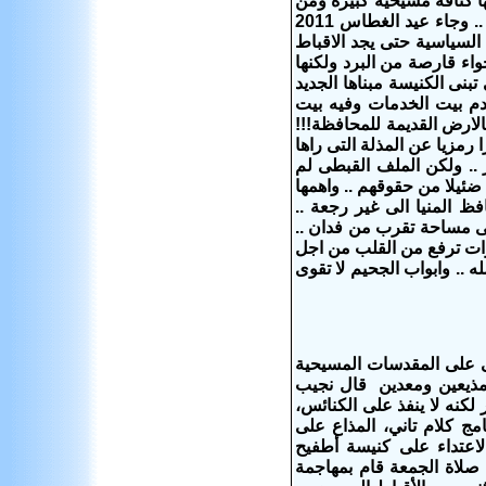
ا كثافة مسيحية كبيرة
ومن
.
وجاء عيد الغطاس 2011
السياسية حتى يجد الاقباط
واء قارصة من البرد ولكنها
نى الكنيسة مبناها الجديد
م بيت الخدمات وفيه بيت
الارض القديمة للمحافظة!!!
رمزيا عن المذلة التى راها
.. ولكن الملف القبطى لم
ءا ضئيلا من حقوقهم
..
واهمها
ظ المنيا الى غير رجعة
..
وات ترفع من القلب من اجل
له
..
وابواب الجحيم لا تقوى
لإعتداء الإسلامى على المقدسات المسيحية
مذيعين ومعدين قال نجيب
كنه لا ينفذ على الكنائس،
امج كلام تاني، المذاع على
الجيزة وصف الاعتداء على كنيسة أطفيح
صلاة الجمعة قام بمهاجمة