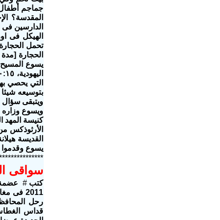
جماجم أطفال 
المقدسة؟ ال
الدارسين فى ا
تحمل الحجارة
ويتبقى سؤال م
ويسوع وزاره ف
كنيسة المهد ا
الأرثوذكس من 
القديسة هيلا
يسوع وقدموا إل
***************
سواقى الر
كتب
#
عضمة 
2011 فى مغاغة الاقباط يصلون فى خيمة
رحل المحافظ 