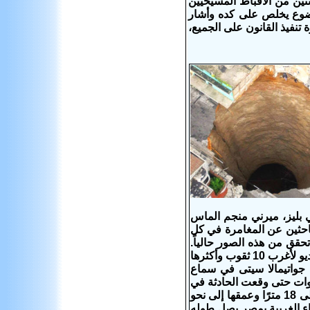
 بالقبض على اثنين من الأقباط المسيحيين
موضوع يخلص على كده وأشار
تنفيذ القانون على الجميع،
ي بليز، ميرني منجم الماس
احثين عن المغامرة في كل
حقق من هذه الصور حالياً.
ميرني منجم الماس في سيبيريا عرضت قناة "متع عقلك" عبر "يوتيوب"، مقطع فيديو لأغرب 10 ثقوب وأكثرها
 جواتيمالا سيتى في سماع
صوات حتى وقعت الحادثة في
فبراير2007، حيث انهارت الأرض بشكل مفاجئ لتتشكل حفرة دائرية وصل عرضها إلى 18 مترًا وعمقها إلى نحو
اء الغربية بمصر يصل طوله