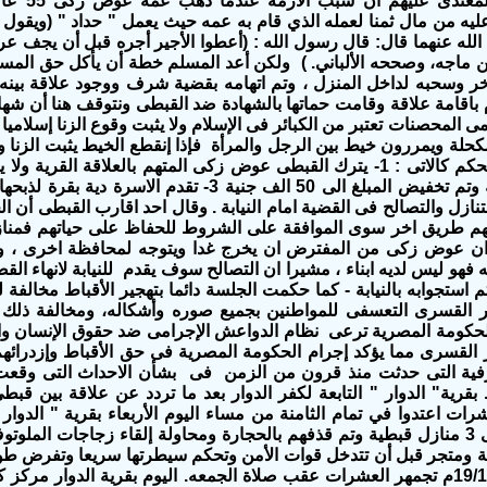
احد الأقباط
عليه من مال ثمنا لعمله الذي قام به عمه حيث يعمل " حداد " (ويقول
له عنهما قال: قال رسول الله : (أعطوا الأجير أجره قبل أن يجف عرق
ابن ماجه، وصححه الألباني. ) ولكن أعد المسلم خطة أن يأكل حق ال
ر وسحبه لداخل المنزل ، وتم اتهامه بقضية شرف ووجود علاقة بين
م باقامة علاقة وقامت حماتها بالشهادة ضد القبطى ونتوقف هنا أن شهادة
رمى المحصنات تعتبر من الكبائر فى الإسلام ولا يثبت وقوع الزنا إسلاميا
كحلة ويمررون خيط بين الرجل والمرأة فإذا إنقطع الخيط يثبت الزنا 
االف جنية دية وتم تخفيض المبلغ الى 50 الف جنية 3- تقد
 يتم التنازل والتصالح فى القضية امام النيابة . وقال احد اقارب القبطى أن
هم طريق اخر سوى الموافقة على الشروط للحفاظ على حياتهم فمنازل ا
 وان عوض زكى من المفترض ان يخرج غدا ويتوجه لمحافظة اخرى ، وان
ه فهو ليس لديه ابناء ، مشيرا ان التصالح سوف يقدم للنيابة لانهاء 
ر القسرى التعسفى للمواطنين بجميع صوره وأشكاله، ومخالفة ذلك ج
لحكومة المصرية ترعى نظام الدواعش الإجرامى ضد حقوق الإنسان والق
ر القسرى مما يؤكد إجرام الحكومة المصرية فى حق الأقباط وإزدرائه
فية التى حدثت منذ قرون من الزمن فى بشأن الاحداث التى وقعت
 بقرية" الدوار " التابعة لكفر الدوار بعد ما تردد عن علاقة بين قبط
شرات اعتدوا في تمام الثامنة من مساء اليوم الأربعاء بقرية " الدوار "
بالبحيرة ، على 3 منازل قبطية وتم قذفهم بالحجارة ومحاولة إلقاء زجاجات ا
ة ومتجر قبل أن تتدخل قوات الأمن وتحكم سيطرتها سريعا وتفرض طوق
. وفى 19/1/2018م تجمهر العشرات عقب صلاة الجمعه. اليوم بقرية الدوار مر