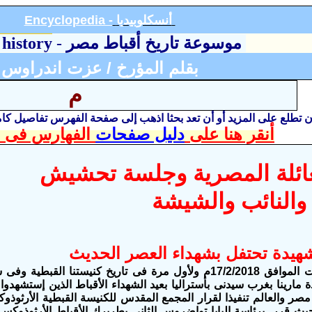
أنسكلوبيد
يا
Encyclopedia -
موسوعة تاريخ أقباط مصر
-
 history
بقلم المؤرخ / عزت اندراوس
م
أن تطلع على المزيد أو أن تعد بحثا اذهب إلى صفحة الفهرس تفاصيل ك
أنقر هنا على
دليل صفحات
الفهارس فى ا
عائلة المصرية وجلسة تحشيش
والنائب والشيشة
شهيدة تحتفل بشهداء العصر الحديث
فى يوم السبت الموافق 17/2/2018م ولأول مرة فى تاريخ كنيستنا ال
ة مارينا بغرب سيدنى
بأستراليا بعيد الشهداء الأقباط الذين إستشهدوا 
صر والعالم تنفيذا لقرار المجمع المقدس للكنيسة القبطية الأرثوذوك
2/6 م حيث قرر برئاسة البابا تواضروس الثاني بطريرك الأقباط الأرثوذوكس 