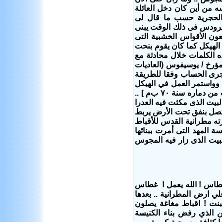
 من أين كان دخل العائلة
والحجرية حسب ما قال لى
هيرودس فى ذلك الوقت يبنى
 النجارين يصنعون الأقواس الخشبية التى
لهيكل كما كان يقوم بنحت
اء الهيكل استغرق ٤٦ سنة.‏ وقد قيلت هذه الكلمات خلال محادثة مع
ال بأول فصح بعد معموديته.‏(يو2: 13- 20) ويقول المؤرخ / يوسيفوس (‏العاديات
نة الـ‍ ١٨ من حكم هيرودس.‏ وإذا جرى الحساب وفقا للطريقة
يهود سنوات حكم ملوكهم،‏ يعني ذلك ان العمل ابتدأ في ١٨/‏١٧ ق‌م.‏ وواستمر العمل في الهيكل
بتوسيعه شيئا فشيئا،‏ بالاضافة الى القيام بأعمال اخرى،‏ ولم ينتهِ إلا قبل ست سنوات من دماره سنة ٧٠ ب‌م‏ ] ..
بيت الذى مكثت فيه العدرا
متصل بنفق تحت الأرض يربط
ته مطرانية القدس للأقباط
 المهد التى أمرت ببنائها
بيت الذى زار فيه المجوس
طاس ! الله يعمل ! غطاس
 ارض المطرانية ..
بعدها
نت !
اقباط مغاغة يصلون
اء الدين الذي رفض بناء الكنيسة