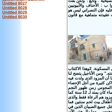
سيحية". وتابع :"ولكن بقت
Untitled 8027
ب : الأحناف والأبيونيين
Untitled 8028
 عليه فإن النصراني ليس هو
Untitled 8029
عقيدته متماهية مع قانون
Untitled 8030
سوريا (لو2: 1و 2) " وفي تلك الايام صدر امر من اوغسطس قيصر بان يكتتب كل المسكونة. 2وهذا الاكتتاب
ومن الأناجيل يتضح لنا
زود و (2) بيت .. ومن الظاهر لنا أن المزود الذى ولدت فيه
اكن كثيرة من أجل الإحصاء
 المجوس زمن ظهور النجم
(مت2: 7) وفى الغالب العائلة المقدسة مكثوا فى بيت لحم سنتين لسببين زمن الإحصاء كان يمتد لـ 12 سنة كما
: 11) والذى زار يسوع فى المزود هم الرعاة فقط والذى
أطفال بيت لحم سنتين فما
وقتل جميع الصبيان الذين في
جوس .. وما زال حتى الآن