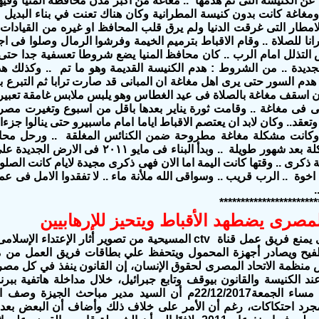
عن الكنيسة التى تم هدمها
..
مغاغة من اكبر مدن محافظة المنيا وفيه
.
مطار التى غرقت الدنيا ولم يرق قلب المحافظ او غيره من القيادات 
نا للصلاة .. وقام الاقباط بترميم الخيمة وفرشوا الرمال وصلوا فى اج
التذلل امام الرب
..
كان محافظ المنيا يضع شروطا تعسفية جدا حتى تب
جديدة .. من الشروط :
هدم الكنيسة القديمة وهو ما تم
..
وكذلك هد
هدم السور حتى يرى اهل مغاغة ان المبانى قد صارت ترابا ثم التبرع ب
ثون اسقف مغاغة بالصلاة فى عيد الغطاس وهو يلبس ملابس غامقة تعبيرا 
 فى مغاغة ..
وقامت ثورة يناير بعدها باقل من اسبوع وتغيرت مصر 
د وتعقد.. وكان لابد ان يعتصم الاقباط اياما امام ماسبيرو حتى ينالوا جز
.وكانت مشكلة مغاغة مطروحة ضمن الكنائس المغلقة
..
ورحل محاف
لة بعد شهور طويلة
..
وبدأ البناء فى مايو ٢٠١١ فى الارض الجديدة على مساحة تقرب من فدان ..
ذكرى .. وقتها كانت اليمة اما الان فهى ذكرى مجيدة لايام كانت الصل
 اخوة
..
الرب قريب
..
وسواقى الله ملأنة ماء
..
لا تفقدوا الامل فى عم
.
***********************
لمصرى يضطهد الأقباط ويتحيز للإرهابيين
الأمن المصرى يمنع فريق عمل قناة ctv المسيحية من تصوير أثار ا
يح ويصادر أجهزة المحمول ويتحفظ علي بطاقات فريق العمل من 
 منظمة الاتحاد المصرى لحقوق الإنسان، إن القانون ينفذ في كل مصر ل
عند الكنيسة والقانون بيوقف وتابع جبرائيل، خلال مداخلة هاتفية ببرن
فضائية دريم، مساء الجمعة22/12/2017م أن السيد مدير مباحث 
ا مجرد احتكاكات، رغم أن الأمر على خلاف ذلك وأضاف أن البعض بعد 