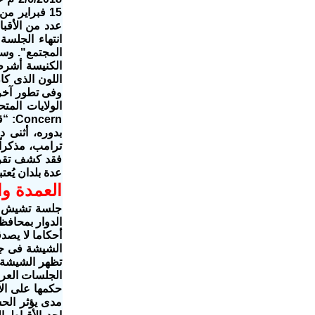
15 فبراير 
عدد من الأقبا
انتهاء الجلسة
المجتمع". وسي
الكنيسة أشرطة
اللون الذى كا
cern
بدوره، أثنى د
ترامب، مذكراً
فقد كشف تقرير
عدة بلدان يُعت
العمدة وا
جلسة تشيش عر
الدوار بمحاف
أحكاما لا يصد
الشيشة فى جل
تظهر الشيشة 
الجلسات العر
حكمها على الأ
مدى يؤثر الح