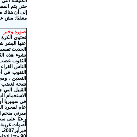
حتى يتم المسا
إلى أن هناك م
معقبَا: مش عاي
صورة وخبر
تحتوي الكرة 
عنها البشر شي
الحديث تفسيرا
نشوء هذه ال
الثقوب غضب 
الناس القراء 
الثقوب في أج
التعدين ، وم
نتيجة لغضب ا
القبيل التي 
الاستجمام الش
في سيبيريا أ
عام لمجرد الح
رعبًا على سط
أصوات غريبة 
90 مترًا ل