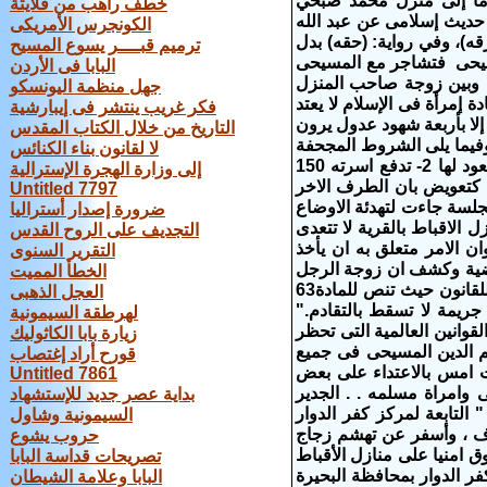
 المعتدى عليهم أن سبب الأزمة عندما ذهب عمه عوض زكى 55 عاما إلى منزل محمد صبحي
خطف راهب من قلايتة
 حديث إسلامى عن عبد الله
الكونجرس الأمريكى
ه)، وفي رواية: (حقه) بدل
ترميم قبــــر يسوع المسيح
مسيحى فتشاجر مع المسيحى
البابا فى الأردن
ه وبين زوجة صاحب المنزل
جهل منظمة اليونسكو
 إمرأة فى الإسلام لا يعتد
فكر غريب ينتشر فى إيبارشية
 إلا بأربعة شهود عدول يرون
التاريخ من خلال الكتاب المقدس
وفيما يلى الشروط المجحفة
لا لقانون بناء الكنائس
التى انتهت بالحكم كالاتى : 1- يترك القبطى عوض زكى المتهم بالعلاقة القرية ولا يعود لها 2- تدفع اسرته 150
إلى وزارة الهجرة الإسترالية
م الاسرة دية بقرة لذبحها كتعويض بان الطرف الاخر
Untitled 7797
 الجلسة جاءت لتهدئة الاوضاع
ضرورة إصدار أستراليا
لاقباط بالقرية لا تتعدى
التجديف على الروح القدس
 الامر متعلق به ان يأخذ
التقرير السنوى
القضية وكشف ان زوجة الرجل
الخطأ المميت
المسلم ايضا تم استجوابه بالنيابة - كما حكمت الجلسة دائما بتهجير الأقباط مخالفة للقانون حيث تنص للمادة63
العجل الذهبى
ريمة لا تسقط بالتقادم."
لهرطقة السيمونية
وانين العالمية التى تحظر
زيارة بابا الكاثوليك
م الدين المسيحى فى جميع
قورح أراد إغتصاب
 امس بالاعتداء على بعض
Untitled 7861
ى وامراة مسلمه . . الجدير
بداية عصر جديد للإستشهاد
 التابعة لمركز كفر الدوار
السيمونية وشاول
لملوتوف ، وأسفر عن تهشم زجاج
حروب يشوع
 امنيا على منازل الأقباط
تصريحات قداسة البابا
كز كفر الدوار بمحافظة البحيرة
البابا وعلامة الشيطان