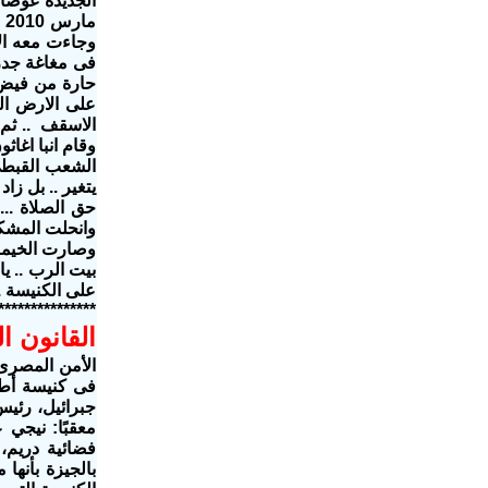
الجديدة عوضا 
مارس 2010 ومغاغة كانت بدون كنيسة المطرانية وكان هناك تعنت في بناء البديل
وجاءت معه الا
فى مغاغة جدرا
حارة من فيض 
على الارض ال
الاسقف
..
ثم 
وقام انبا اغا
الشعب القبطى
يتغير .. بل زا
حق الصلاة ..
وانحلت المشك
وصارت الخيمة 
بيت الرب
..
يا
على الكنيسة
.
***************
القانون ا
فى كنيسة أطف
جبرائيل، رئيس
معقبًا: نيجي 
بالجيزة بأنه