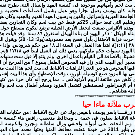
بيت لحم وأمهاتهم موجودة فى كنيسة المهد والسال الذى يطرح نفسه
إجابة كان يوسف يعمل نجارا وهو عمل يشمل الصناعات الخشبية 
لجامعة العبرية بإسرائيل والذين يدرسون العهد القديم والجديد وكان 
الهيكل فى اورشليم التى تبعد حوالى 25كم فقط عن بيت لحم وكان
 وهذه الأقواس صنعت لتجعل الأرض الجبلية ترتفع لتكون مسطح حول ا
الحجارة [مدة بناء الهيكل : ذكر اليهود ان بن
يسوع المسيح جرت قرابة الاحتف
اليهودية،‏ ١٥:‏٣٨٠ [١١:‏١])‏،‏ ابتدأ هذا العمل في الس
التي يحصي بها ال
حير أين البيت الذى زار فيه المجوس الطفل يسوع ؟ من المرجح أن ال
يها المجوس هو دير العدرا للراهبات الأقباط فى بيت لحم هذا البيت 
لتى بها المزود صنع كوسيلة للهروب وقت الإضطهاد وأن هذا البيت إشتر
كاهن من طائفة الروم الأرثوذكس .. مما يرجح أنه كان جزء من كنيسة
نة أم الإمبراطور قسطنطين لتشمل المزود ومقابر أطفال بيت لحم وال
يه هداياهم ..
*********************************
ب ملآنة ماءا حيا
زرقــــا ياسر يوسف
بالفيس بوك عن
تاريخ الاقباط
:
من حكايات الغ
..
ومحافظ متعصب رافض بناء كنيسة علي
وتم التحفظ على أمواله واختفي وزال سلطانه وتجبره والكنيسة اتب
قداس الغطاس يناير 2011 فى خيمة لتعنت محافظ المنيا وقتها محمد ضي