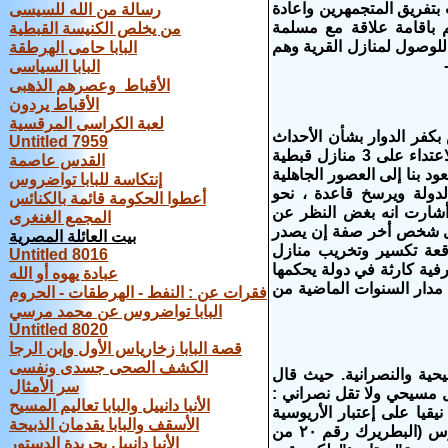
بتفريق المتجمهرين واعادة
رسالة من الله للسيسى
 باقامة علاقة مع مسلمة
من يخلص الكنيسة القبطية
لة للوصول لمنازل القرية وهم
البابا حامى الهرطقة
-
البابا السياسى
الأقباط وعصرهم الذهبى
الأقباط يردون
لعبة الكراسى المرقسية
كفر الدوار بشأن الأحداث
Untitled 7959
التي وقعت بقرية " الدوار " التابعة لمركز كفر الدوار بمحافظة البحيرة وأسفرت الاعتداء على 3 منازل قبطية
القدس عاصمة
 بنا إلى العصور الجاهلية
إنتكاسة للبابا تواضروس
نون وسيادة الدولة ويرسخ قاعدة ، نحو
أعطوا الحكومة قائمة بالكنائس
وأشارت انه بغض النظر عن
المجمع الغنغرى
اى شخص أخر صفة إن يصدر
بيت العائلة المصرية
قعة تكسير وتخريب منازل
Untitled 8016
رفية كارثة في دولة يحكمها
عبادة يهوه أو الله
 مدار السنوات الماضية من
فقرات عن : النفط - الهرطقات - الحروم
البابا تواضروس عن محمد مرسي
Untitled 8020
قصة البابا زخارياس الأول وإبن الرجا
الكشف الصحى جسدى ونفسى
حية والنصرانية. حيث قال
سر الأمثال
مسيحي ولا تقل نصراني :
الأنبا دانييل والبابا تعاليم المسيح
 نيقيا على إعتبار الأريوسية
الأسقف والبابا يقدمان الذبيحة
خارجة عن العقيدة المسيحية. وجاءت صيغة قانون الإيمان الذى صاغه الأنبا أثناسيوس (البطريرك رقم ٢٠ من
الأنبا دانييل بجريدة الدستور