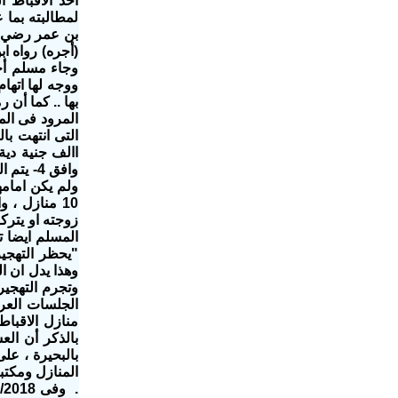
لمطالبته بما 
بن عمر رضي ال
(أجره) رواه 
وجاء مسلم أخ
ووجه لها اتها
بها .. كما أن 
المرود فى الم
وافق 4-
ولم يكن امام
10 منازل ،
زوجته او يترك
"يحظر التهجي
وهذا يدل ان ا
وتجرم التهجي
الجلسات العر
منازل الاقباط
بالذكر أن الع
المنازل ومكتب