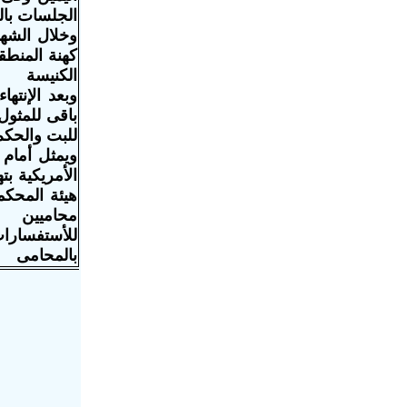
الجلسات بالف
وخلال الشهو
كهنة المنطق
الكنيسة
للبت والحكم 
ويمثل أمام 
الأمريكية ب
هيئة المحكم
محاميين
للأستفسارات
بالمحامى