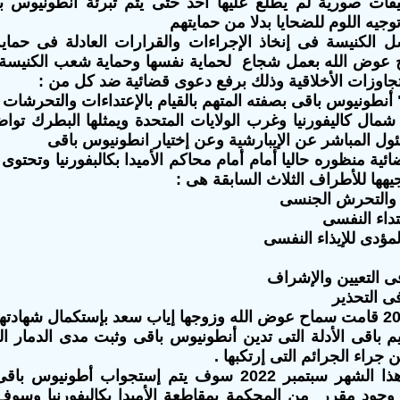
قيقات صورية لم يطلع عليها أحد حتى يتم تبرئة أنطونيوس 
جيه اللوم للضحايا بدلا من حمايتهم
 الكنيسة فى إنخاذ الإجراءات والقرارات العادلة فى حماي
عوض الله بعمل شجاع لحماية نفسها وحماية شعب الكنيسة
تجاوزات الأخلاقية وذلك برفع دعوى قضائية ضد كل من :
ة شمال كاليفورنيا وغرب الولايات المتحدة ويمثلها البطرك تو
ول المباشر عن الإيبارشية وعن إختيار انطونيوس باقى
ئية منظوره حاليا أمام أمام محاكم الأميدا بكالبفورنيا وتحتو
فى يناير 2022 قامت سماح عوض الله وزوجها إياب سعد بإستكمال شه
يم باقى الأدلة التى تدين أنطونيوس باقى وثبت مدى الدمار ا
ن جراء الجرائم التى إرتكبها .
وفى نهاية هذا الشهر سبتمبر 2022 سوف يتم إستجواب أطو
وجود مقرر من المحكمة بمقاطعة الأمبدا بكاليفورنيا وسو