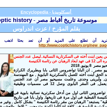
أنسكلوبيديا
Encyclopedia -
optic history
موسوعة تاريخ أقباط مصر
-
بقلم المؤرخ / عزت اندراوس
تريد أن تطلع على المزيد أو أن تعد بحثا اذهب إ
http://www.coptichistory.org/new_pa
س يعين ابنت أخته فى السكرتارية النسائية..ليصل عدد الجنس
هبان عن رئاسة الكنيسة
8 يونيو, 2018
مصر , ان البابا تواضروس الثانى بابا وبطريرك الكرازة
 الحق أبنت أخته للعمل بالسكرترية البابوية , مع المهندسة
ان, وأيرينى وجدى, وعلمت مسيحيو مصر أن عدد الجنس
الناعم الذى يعمل, فى المقر البابوى وصل 12 فى مسميات وظيفية
با تواضروس الثانى اول من أدخل سكرترية نسائية بابوية فى
نيسة القبطية فى اول مرة فى تاريخها, واول بابا فى ىتاريخ
طية” يستبعد” الرهبان من مقر رئاسة الكنيسة ” بشكل كامل , وغير م
كرترية البابوية فى كافة اشكالها لكهنة متزوجين ” الاهل والعشيرة