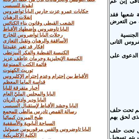
باقى إبن عم
ايقونة للسيسى
حكايات عمرو عزت حارس البابا تواضروس
ة شعبها فقد
إنفلات الرهبان
 من التعرض
الشعب القبطى وقانون بناء الكنائس
البابا تاوضروس وإضطهاد الأقباط
رحلات البابا تواضروس للخارج
الأساقفة والرهبان وتقبل التعازى
اضروس الثانى
افكار قد تغير عقيدتنا
الكنيسة القبطية والفكر البيزنطى
ى الدعوى على
الكنيسة الإنجليزية وحرمان عاطف عزيز
قائمة الكتب الممنوعة
توريث الكهنوت
الأقباط بين إحترام وعدم إحترام الإكليروس
قداسة الماما المعظم
أخبار متفرقة للبابا
البابا والمجلس المليّ العام
البابا ودير وادي الريان
البابا وحشد الأقباط لإستقبال السيسى
ادتهم تحت حلف
رسالة القمص تادرس مالطى للمجمع
لذى لحق بهم
طبخ الميرون كيمائيا
السياحة البابوية والأسقفية
البابا تاوضروس والقس مرقوريوس صموئيل
نيوس باقى تحت حلف
الكلية الإكليريكية
ف يتم تسجيل