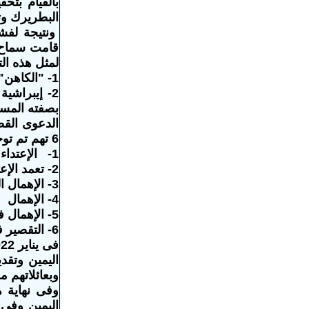
بالقيام بتح
البطريرك وتو
ونتيجة لفشل
قامت سماح 
لمثل هذه ال
1- "الكاهن" أنطونيوس باقى بصفته المتهم بالقيام بالإعتداءات والتحرشات الجنسية
2- إيبراشي
بصفته المسئ
الدعوى القضا
6 تهم تم توجيهها للأطراف الثلاث السابقة هى :
1- الإعتداء والتحرش الجنسى
2- تعمد الإعتداء النفسى
3- الإهمال المؤدى للإيذاء النفسى
4- الإهمال
5- الإهمال فى التعيين والإشراف
6- التقصير فى التحذير
اليمين وتقد
وبعائلاتهم م
اليمين وفى 