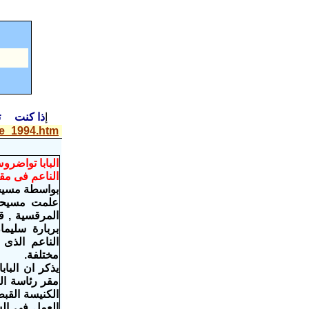
إ
ذا كنت 
ge_1994.htm
البابا تواضرو
الناعم فى مقره الى 12 فى عهد ابعاد الر
بواسطة مسيحيو مصر 
علمت مسيحيو 
المرقسية , قد
بربارة سليم
مختلفة.
يذكر ان البا
مقر رئاسة الك
الكنيسة القب
العمل فى الس