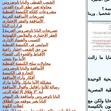
الشعب القبطى والبابا تاوضروس
محاولة تغير نطق الروح القدس
يسة ؟
مشروعات كثلكة الكنيسة القبطية
شخصيا , وربنا
تصريحات الأساقفة الغريبة
الأساقفة والفقر الإختيارى
قرارات البابا
تصريحات البابا تاوضروس الغريبة1
الفقر الإحتيارى والملابس الكهنوتية
التسيب والفساد الإدارى
البوليس فى الكنيسة القبطية
من حق الشعب اختيار راعية
الأقباط واللجوء إلى القضاء
ايا ما زالت
الأنبا بولا يتنحى
محاولات سلخ الكنيسة القبطية
الأساقفة والبابا تاوضروس
التجارة فى الكنيسة
أفكار وآراء الأساقفة
ية الوحيدة
مشكلة الأنبا مايكل والأنبا مارك
رسالة للأنبا رافائيل وأقوال الأساقفة
القبطية المصرية
آية "لا طلاق إلا لعلة الزنى
البابا تاوضروس وأساقفة بلاد المهجر
ايا ولكن مع
البابا يغير موقفه من الطلاق
ن بالكنيسة
إنفلات الكهنة
عصا البوليس والحرمانات بدل من عصا الرعاية