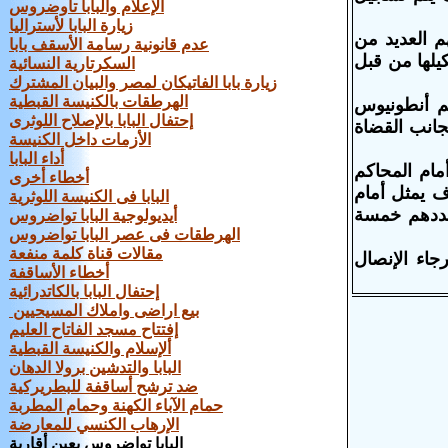
الإعلام والبابا تاوضروس
زيارة البابا لأستراليا
م العديد من
عدم قانونية رسامة الأسقف بابا
يلها من قبل
السكرتارية النسائية
زيارة بابا الفاتيكان لمصر والبيان المشترك
الهرطقات بالكنيسة القبطية
 يتم إحالة المتهم أنطونيوس
إحتفال البابا بالإصلاح اللوثرى
لمحلفين والتى تتتكون من 12 محلف بجانب القضاة
الأزمات داخل الكنيسة
أداء البابا
مام المحاكم
أخطاء أخرى
ف يمثل أمام
البابا فى الكنيسة اللوثرية
 عددهم خمسة
أيديولوجية البابا تواضروس
الهرطقات فى عصر البابا تواضروس
مقالات قناة كلمة منفعة
جاء الإنصال
أخطاء الأساقفة
إحتفال البابا بالكاتدرائية
بيع اراضى واملاك المسيحيين
إفتتاح مسجد الفاتاح العليم
ألإسلام والكنيسة القبطية
البابا والتدشين برولا الدهان
ضد ترشح أساقفة للبطريركية
حمام الآباء الكهنة وحمام المطربة
الإرهاب الكنسي للمعارضة
البابا تواضروس يعين أقاربة