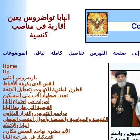
البابا تواضروس يعين
C
أقاربة فى مناصب
كنسية
لى صفحة الفهرس تفاصيل كاملة لباقى الموضوعات
Home
Up
تاوضروس الثانى
القس الذى يكرهة الأقباط
الطرق الملتوية للكهنوت وتعطيل اللائحة
تجدد اضطهاد الأب متى المسكين
أصوات فى إجتماع البابا
القبطية التى طردها البابا
مراسم التقديس والقرار الباباوى
الكنيسة والسياسية والسلطة وأموال الشعب القبطي
البابا والإعلام
الأنبا بيشوى يهاجم القمص مكارى
سبوق, , واسند
التشكيك فى شرعية البابا
 من البحيرة ”