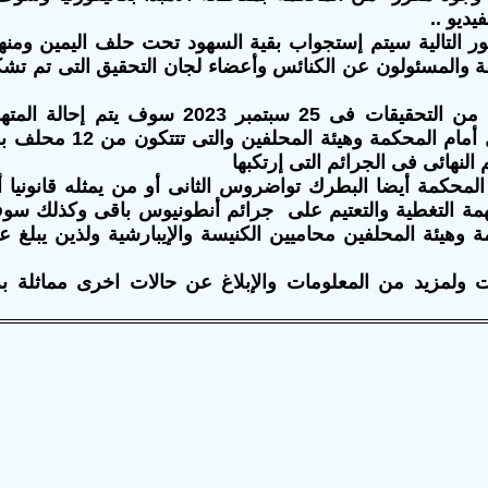
يديو ..
ر التالية سيتم إستجواب بقية السهود تحت حلف اليمين ومنه
ة والمسئولون عن الكنائس وأعضاء لجان التحقيق التى تم تشك
وبعد الإنتهاء من التحقيقات فى 25 سبتمبر 2023 سوف
باقى للمثول أمام المحكمة وهيئة ا
النهائى فى الجرائم التى إرتكبها
المحكمة أيضا البطرك تواضروس الثانى أو من يمثله قانونيا أ
تهمة التغطية والتعتيم على جرائم أنطونيوس باقى وكذلك سو
ة وهيئة المحلفين محاميين الكنيسة والإيبارشية ولذين يبلغ
 ولمزيد من المعلومات والإبلاغ عن حالات اخرى مماثلة بر