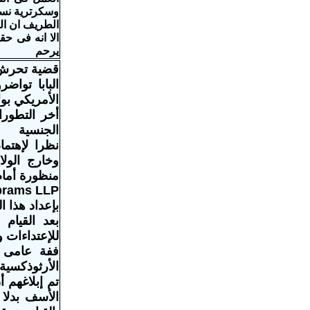
وسكرترية نسا
الطريف ان الب
الا انه فى حق
يرحم
قضية تحرش 
البابا تواض
الأمريكي بولا
أخر التطورا
الجنسية
نظرا لإهتم
وخارج الولا
منظورة أمام 
Abrams LLP
بإعداد هذا ا
بعد القيام
للإعتداءات 
الأرثوذكسية
تم إبلاغهم 
الأسف بدلا