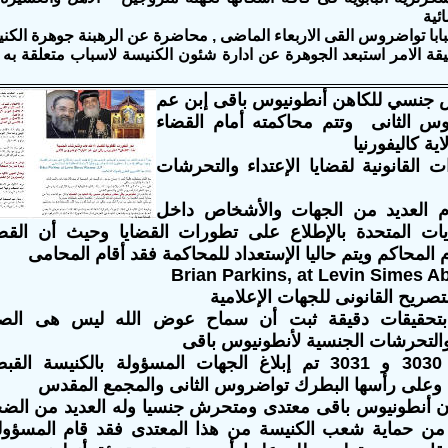
ئية
ابا تواضروس القى الاربعاء الماضى , محاضرة عن الرهبنة جوهرة الكن
يقة الامر استبعد الجوهرة عن ادارة شئون الكنيسة لاسباب متعلقة به 
جنسي للكاهن أنطونيوس باقى إبن عم
روس الثانى وتتم محاكمته أمام القضاء
ية كاليفورنيا
ت القانونية لقضايا الإعتداء والتحرشات
ام العديد من الجهات والأشخاص داخل
يات المتحدة بالإطلاع على تطورات القضايا وحيث أن القض
المحاكم ويتم حاليا الإستعداد للمحاكمة فقد أقام المحامى
Brian Parkins, at Levin Simes 
لتصريح القانونى للجهات الإعلامية
 بتحقيقات دقيقة ثبت أن سماح عوض الله ليس هى الصح
والتحرشات الجنسية لأنطونيوس باقى
ففة عامى 3030 و 3031 تم إبلاغ الجهات المسؤولة بالكنيسة 
 وعلى رأسها البطرك تواضروس الثانى والمجمع المقدس
أن أنطونيوس باقى معتدى ومتحرش جنسيا وله العديد من الضح
 من حماية شعب الكنيسة من هذا المعتدى فقد قام المسؤولو